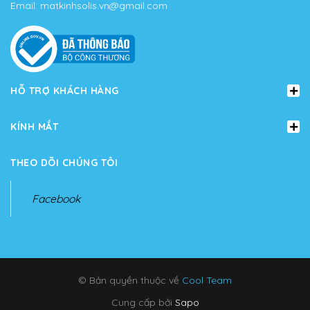
Email:
matkinhsolis.vn@gmail.com
HỖ TRỢ KHÁCH HÀNG
KÍNH MẮT
THEO DÕI CHÚNG TÔI
Facebook
© Bản quyền thuộc về
Cool Team
Cung cấp bởi
Sapo