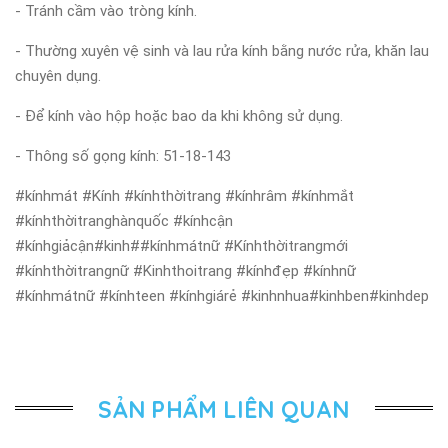
- Tránh cầm vào tròng kính.
- Thường xuyên vệ sinh và lau rửa kính bằng nước rửa, khăn lau
chuyên dụng.
- Để kính vào hộp hoặc bao da khi không sử dụng.
- Thông số gọng kính: 51-18-143
#kínhmát #Kính #kínhthờitrang #kínhrâm #kínhmắt
#kínhthờitranghànquốc #kínhcận
#kínhgiảcận#kinh##kínhmátnữ #Kínhthờitrangmới
#kínhthờitrangnữ #Kinhthoitrang #kínhđẹp #kínhnữ
#kínhmátnữ #kínhteen #kínhgiárẻ #kinhnhua#kinhben#kinhdep
SẢN PHẨM LIÊN QUAN