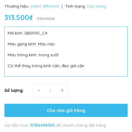
Thương hiệu:
SAINT BROWN
|
Tình trạng:
Còn hàng
313.500₫
330.000₫
Mã kính: SB0590_C4
Màu gọng kính: Màu nâu
Màu tròng kính: trong suốt
Có thể thay tròng kính cận, đeo giả cận
-
+
Số lượng:
Cho vào giỏ hàng
Gọi đặt mua:
0786496363
để nhanh chóng đặt hàng