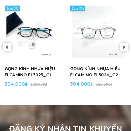
Sale 5%
Sale 5%
GỌNG KÍNH NHỰA HIỆU
GỌNG KÍNH NHỰA HIỆU
ELCAMINO EL3023_C1
ELCAMINO EL3024_C2
304.000₫
304.000₫
320.000₫
320.000₫
ĐĂNG KÝ NHẬN TIN KHUYẾN