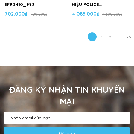
EF90410_992
HIỆU POLICE
VPLP73K_0703
702.000₫
4.085.000₫
780.000₫
4.300.000₫
1
2
3
...
176
ĐĂNG KÝ NHẬN TIN KHUYẾN
MẠI
Đăng ký