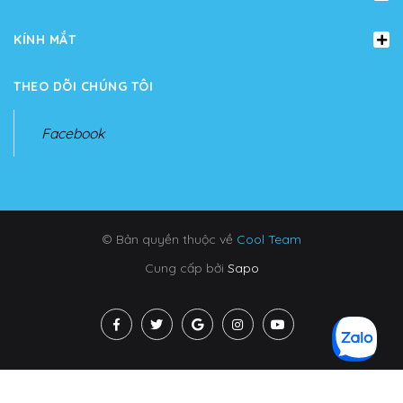
KÍNH MẮT
THEO DÕI CHÚNG TÔI
Facebook
© Bản quyền thuộc về
Cool Team
Cung cấp bởi
Sapo