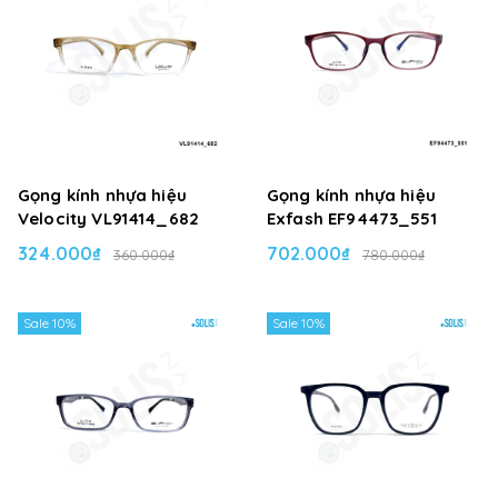
Gọng kính nhựa hiệu
Gọng kính nhựa hiệu
Velocity VL91414_682
Exfash EF94473_551
324.000₫
702.000₫
360.000₫
780.000₫
Sale 10%
Sale 10%