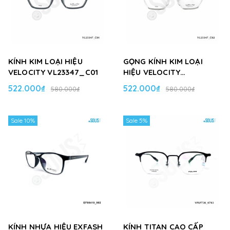
KÍNH KIM LOẠI HIỆU
GỌNG KÍNH KIM LOẠI
VELOCITY VL23347_C01
HIỆU VELOCITY
VL23347_C02
522.000₫
522.000₫
580.000₫
580.000₫
Sale 10%
Sale 5%
KÍNH NHỰA HIỆU EXFASH
KÍNH TITAN CAO CẤP