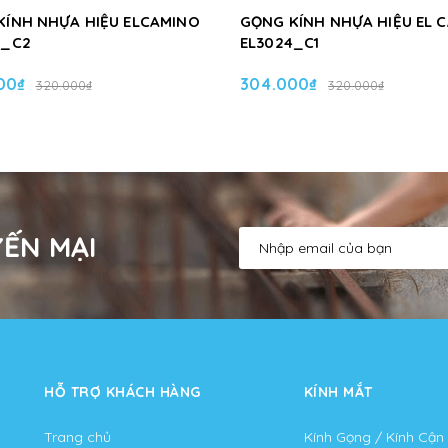
KÍNH NHỰA HIỆU ELCAMINO
GỌNG KÍNH NHỰA HIỆU EL 
4_C2
EL3024_C1
00₫
304.000₫
320.000₫
320.000₫
ẾN MẠI
HỖ TRỢ KHÁCH HÀNG
KÍNH MẮT
Trang chủ
Kính Gọng / Kính Cận