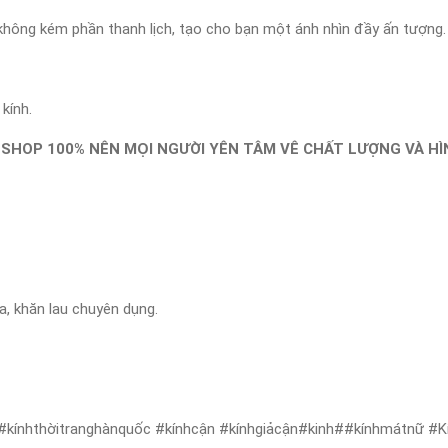
à không kém phần thanh lịch, tạo cho bạn một ánh nhìn đầy ấn tượng.
kính.
SHOP 100% NÊN MỌI NGƯỜI YÊN TÂM VÊ CHẤT LƯỢNG VÀ HÌN
a, khăn lau chuyên dụng.
#kínhthờitranghànquốc #kínhcận #kínhgiảcận#kinh##kínhmátnữ #Kí