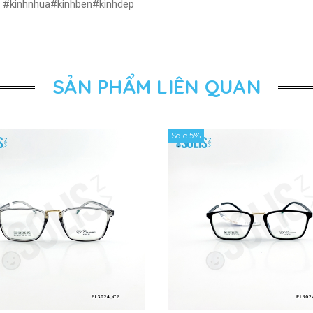
ẻ #kinhnhua#kinhben#kinhdep
SẢN PHẨM LIÊN QUAN
Sale 5%