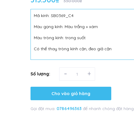
330.000₫
Mã kính: SB0369_C4
Màu gọng kính: Màu trắng + xám
Màu tròng kính: trong suốt
Có thể thay tròng kính cận, đeo giả cận
-
+
Số lượng:
Cho vào giỏ hàng
Gọi đặt mua:
0786496363
để nhanh chóng đặt hàng