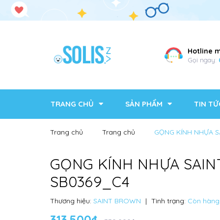
Hotline 
Gọi ngay:
TRANG CHỦ
SẢN PHẨM
TIN TỨ
Trang chủ
Trang chủ
GỌNG KÍNH NHỰA S
GỌNG KÍNH NHỰA SAI
SB0369_C4
Thương hiệu:
SAINT BROWN
|
Tình trạng:
Còn hàng
313.500₫