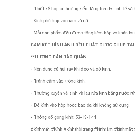
- Thiết kế hợp xu hướng kiểu dáng trendy, tinh tế v
- Kính phù hợp với nam và nữ.
- Mỗi sản phẩm đều được tặng kèm hộp và khăn lau 
CAM KẾT HÌNH ẢNH ĐỀU THẬT ĐƯỢC CHỤP TẠI 
**HƯỚNG DẪN BẢO QUẢN:
- Nên dùng cả hai tay khi đeo và gỡ kính.
- Tránh cầm vào tròng kính.
- Thường xuyên vệ sinh và lau rửa kính bằng nước rử
- Để kính vào hộp hoặc bao da khi không sử dụng.
- Thông số gọng kính: 53-18-144
#kínhmát #Kính #kínhthờitrang #kínhrâm #kínhmắt 