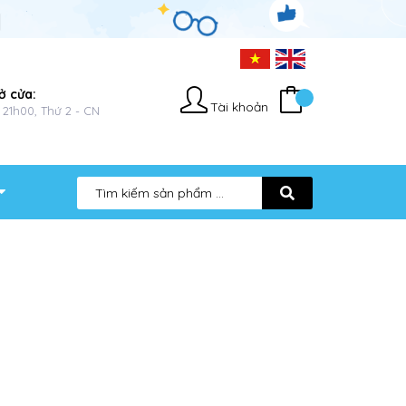
ở cửa:
Tài khoản
 21h00, Thứ 2 - CN