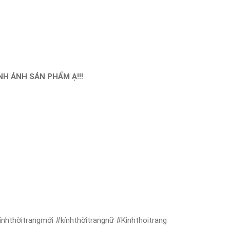
H ẢNH SẢN PHẨM Ạ!!!
nhthờitrangmới #kínhthờitrangnữ #Kinhthoitrang