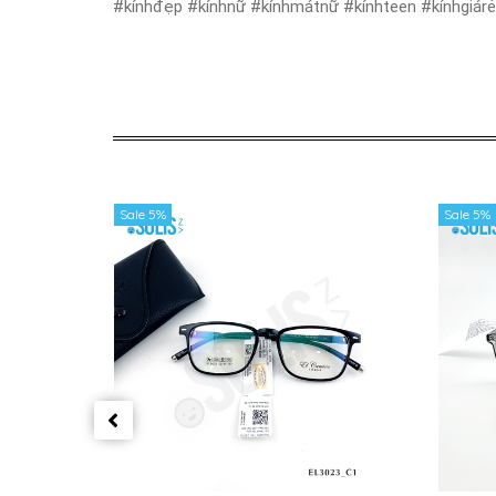
#kínhđẹp #kínhnữ #kínhmátnữ #kínhteen #kínhgiár
Sale 5%
Sale 5%