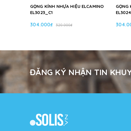
GỌNG KÍNH NHỰA HIỆU ELCAMINO
GỌNG 
EL3023_C1
EL302
304.000₫
304.0
320.000₫
ĐĂNG KÝ NHẬN TIN KHUY