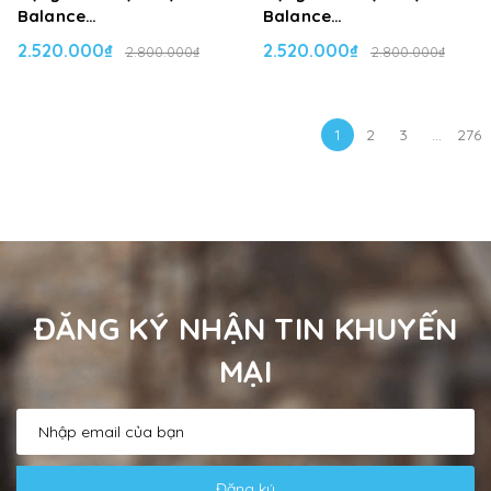
Balance
Balance
NBS09444X_C01
NBS09444X_C03
2.520.000₫
2.520.000₫
2.800.000₫
2.800.000₫
1
2
3
...
276
ĐĂNG KÝ NHẬN TIN KHUYẾN
MẠI
Đăng ký