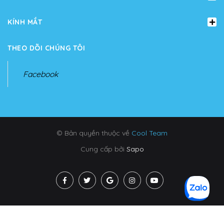
KÍNH MẮT
THEO DÕI CHÚNG TÔI
Facebook
© Bản quyền thuộc về
Cool Team
Cung cấp bởi
Sapo