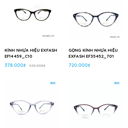
KÍNH NHỰA HIỆU EXFASH
GỌNG KÍNH NHỰA HIỆU
EF14459_C10
EXFASH EF35452_701
378.000₫
720.000₫
420.000₫