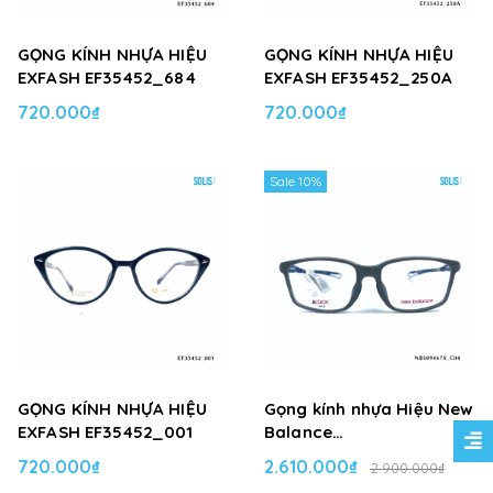
GỌNG KÍNH NHỰA HIỆU
GỌNG KÍNH NHỰA HIỆU
EXFASH EF35452_684
EXFASH EF35452_250A
720.000₫
720.000₫
Sale 10%
GỌNG KÍNH NHỰA HIỆU
Gọng kính nhựa Hiệu New
EXFASH EF35452_001
Balance
NBS09467X_C04
720.000₫
2.610.000₫
2.900.000₫