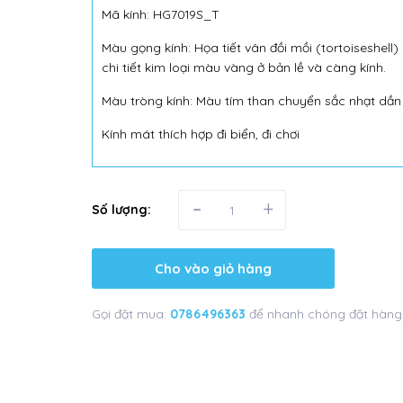
Mã kính: HG7019S_T
Màu gọng kính: Họa tiết vân đồi mồi (tortoiseshell
chi tiết kim loại màu vàng ở bản lề và càng kính.
Màu tròng kính: Màu tím than chuyển sắc nhạt dần 
Kính mát thích hợp đi biển, đi chơi
-
+
Số lượng:
Cho vào giỏ hàng
Gọi đặt mua:
0786496363
để nhanh chóng đặt hàng