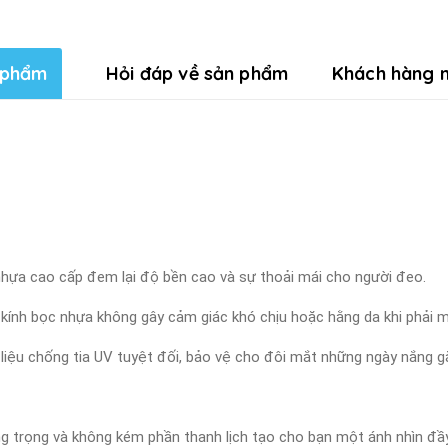
 phẩm
Hỏi đáp về sản phẩm
Khách hàng n
p nhựa cao cấp đem lại độ bền cao và sự thoải mái cho người đeo.
 kính bọc nhựa không gây cảm giác khó chịu hoặc hằng da khi phải ma
 liệu chống tia UV tuyệt đối, bảo vệ cho đôi mắt những ngày nắng g
ang trọng và không kém phần thanh lịch tạo cho bạn một ánh nhìn đầ