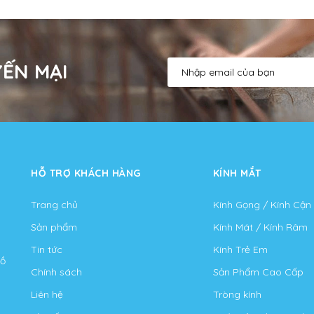
ẾN MẠI
HỖ TRỢ KHÁCH HÀNG
KÍNH MẮT
Trang chủ
Kính Gọng / Kính Cận
Sản phẩm
Kính Mát / Kính Râm
Tin tức
Kính Trẻ Em
Hồ
Chính sách
Sản Phẩm Cao Cấp
Liên hệ
Tròng kính