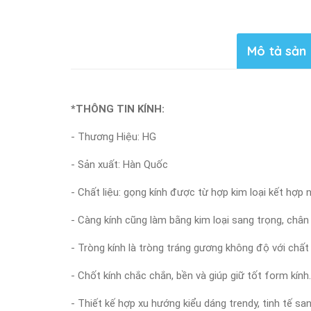
Mô tả sản
*THÔNG TIN KÍNH:
- Thương Hiệu: HG
- Sản xuất: Hàn Quốc
- Chất liệu: gọng kính được từ hợp kim loại kết hợ
- Càng kính cũng làm bằng kim loại sang trọng, chân
- Tròng kính là tròng tráng gương không độ với chất
- Chốt kính chắc chắn, bền và giúp giữ tốt form kính.
- Thiết kế hợp xu hướng kiểu dáng trendy, tinh tế s