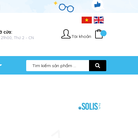
ở cửa:
Tài khoản
 21h00, Thứ 2 - CN