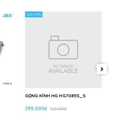
Sale 58%
Sale 58%
GỌNG KÍNH HG HG7085S_S
GỌNG KÍ
299.000₫
299.000
720.000₫