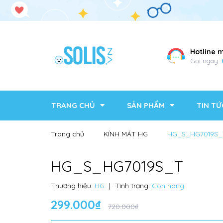
Hotline 
Gọi ngay:
TRANG CHỦ
SẢN PHẨM
TIN TỨ
Trang chủ
KÍNH MÁT HG
HG_S_HG7019S_
HG_S_HG7019S_T
Thương hiệu:
HG
|
Tình trạng:
Còn hàng
299.000₫
720.000₫