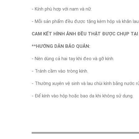
- Kính phù hợp với nam và nữ.
- Mỗi sản phẩm đều được tặng kèm hộp và khăn lau 
CAM KẾT HÌNH ẢNH ĐỀU THẬT ĐƯỢC CHỤP TẠI 
**HƯỚNG DẪN BẢO QUẢN:
- Nên dùng cả hai tay khi đeo và gỡ kính.
- Tránh cầm vào tròng kính.
- Thường xuyên vệ sinh và lau chùi kính bằng nước r
- Để kính vào hộp hoặc bao da khi không sử dụng.