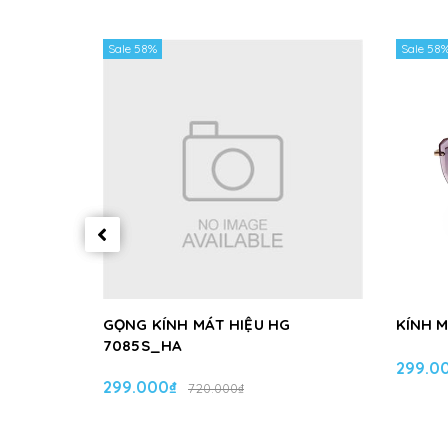
Sale 58%
Sale 58
GỌNG KÍNH MÁT HIỆU HG
KÍNH 
7085S_HA
299.0
299.000₫
720.000₫