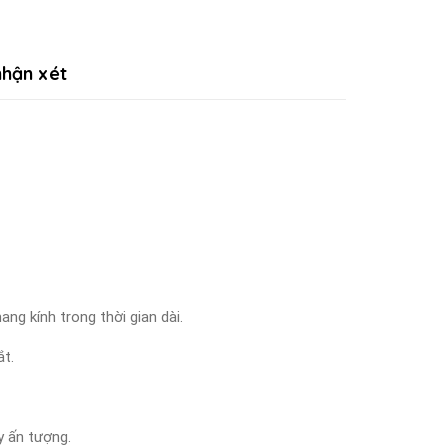
hận xét
ng kính trong thời gian dài.
ắt.
y ấn tượng.