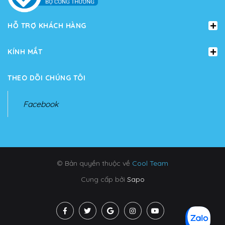
HỖ TRỢ KHÁCH HÀNG
KÍNH MẮT
THEO DÕI CHÚNG TÔI
Facebook
© Bản quyền thuộc về
Cool Team
Cung cấp bởi
Sapo