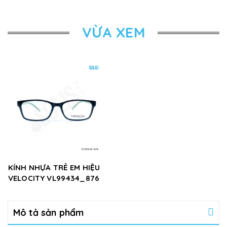
VỪA XEM
KÍNH NHỰA TRẺ EM HIỆU
VELOCITY VL99434_876
Mô tả sản phẩm