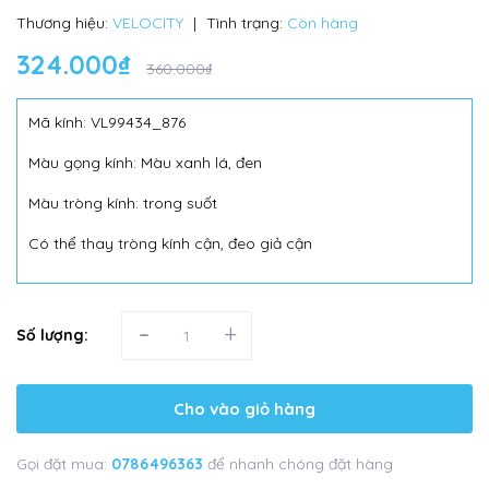
Thương hiệu:
VELOCITY
|
Tình trạng:
Còn hàng
324.000₫
360.000₫
Mã kính: VL99434_876
Màu gọng kính: Màu xanh lá, đen
Màu tròng kính: trong suốt
Có thể thay tròng kính cận, đeo giả cận
-
+
Số lượng:
Cho vào giỏ hàng
Gọi đặt mua:
0786496363
để nhanh chóng đặt hàng