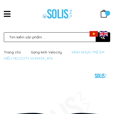
Trang chủ
Gọng kính Velocity
KÍNH NHỰA TRẺ EM
HIỆU VELOCITY VL99434_876