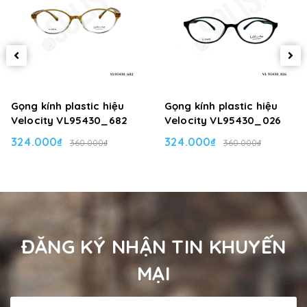
Gọng kính plastic hiệu
Gọng kính plastic hiệu
Velocity VL95430_682
Velocity VL95430_026
324.000₫
324.000₫
360.000₫
360.000₫
ĐĂNG KÝ NHẬN TIN KHUYẾN
MẠI