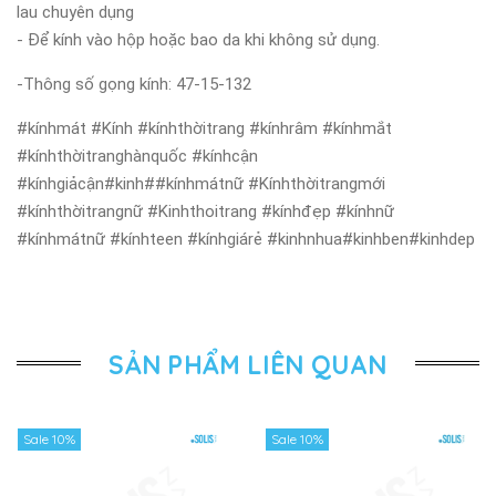
lau chuyên dụng
- Để kính vào hộp hoặc bao da khi không sử dụng.
-Thông số gọng kính: 47-15-132
#kínhmát #Kính #kínhthờitrang #kínhrâm #kínhmắt
#kínhthờitranghànquốc #kínhcận
#kínhgiảcận#kinh##kínhmátnữ #Kínhthờitrangmới
#kínhthờitrangnữ #Kinhthoitrang #kínhđẹp #kínhnữ
#kínhmátnữ #kínhteen #kínhgiárẻ #kinhnhua#kinhben#kinhdep
SẢN PHẨM LIÊN QUAN
Sale 10%
Sale 10%