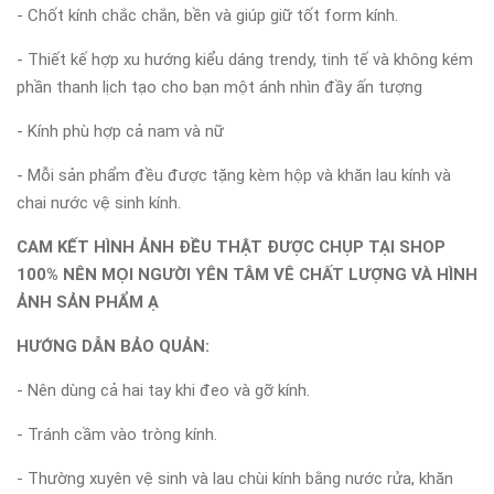
- Chốt kính chắc chắn, bền và giúp giữ tốt form kính.
- Thiết kế hợp xu hướng kiểu dáng trendy, tinh tế và không kém
phần thanh lịch tạo cho bạn một ánh nhìn đầy ấn tượng
- Kính phù hợp cả nam và nữ
- Mỗi sản phẩm đều được tặng kèm hộp và khăn lau kính và
chai nước vệ sinh kính.
CAM KẾT HÌNH ẢNH ĐỀU THẬT ĐƯỢC CHỤP TẠI SHOP
100% NÊN MỌI NGƯỜI YÊN TÂM VÊ CHẤT LƯỢNG VÀ HÌNH
ẢNH SẢN PHẨM Ạ
HƯỚNG DẪN BẢO QUẢN:
- Nên dùng cả hai tay khi đeo và gỡ kính.
- Tránh cầm vào tròng kính.
- Thường xuyên vệ sinh và lau chùi kính bằng nước rửa, khăn