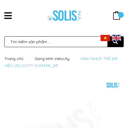
Trang chủ
Gọng kính Velocity
KÍNH NHỰA TRẺ EM
HIỆU VELOCITY VL99434_261