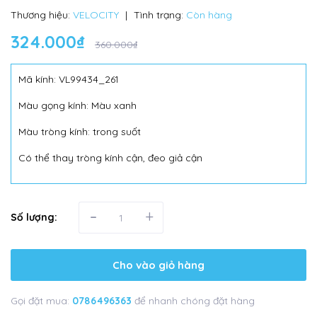
Thương hiệu:
VELOCITY
|
Tình trạng:
Còn hàng
324.000₫
360.000₫
Mã kính: VL99434_261
Màu gọng kính: Màu xanh
Màu tròng kính: trong suốt
Có thể thay tròng kính cận, đeo giả cận
-
+
Số lượng:
Cho vào giỏ hàng
Gọi đặt mua:
0786496363
để nhanh chóng đặt hàng