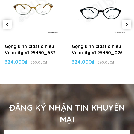
Gọng kính plastic hiệu
Gọng kính plastic hiệu
Velocity VL95430_682
Velocity VL95430_026
324.000₫
324.000₫
360.000₫
360.000₫
ĐĂNG KÝ NHẬN TIN KHUYẾN
MẠI