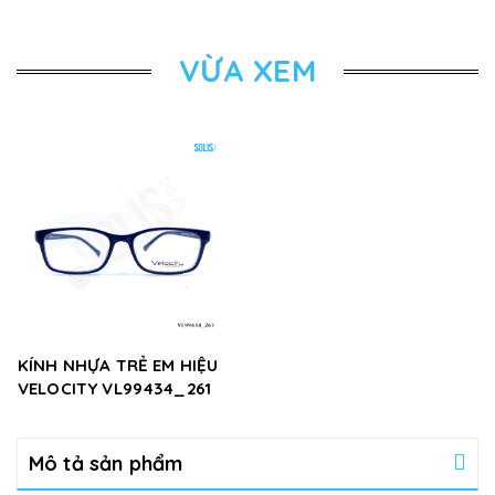
VỪA XEM
KÍNH NHỰA TRẺ EM HIỆU
VELOCITY VL99434_261
Mô tả sản phẩm