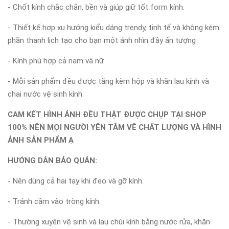
- Chốt kính chắc chắn, bền và giúp giữ tốt form kính.
- Thiết kế hợp xu hướng kiểu dáng trendy, tinh tế và không kém
phần thanh lịch tạo cho bạn một ánh nhìn đầy ấn tượng
- Kính phù hợp cả nam và nữ
- Mỗi sản phẩm đều được tặng kèm hộp và khăn lau kính và
chai nước vệ sinh kính.
CAM KẾT HÌNH ẢNH ĐỀU THẬT ĐƯỢC CHỤP TẠI SHOP
100% NÊN MỌI NGƯỜI YÊN TÂM VÊ CHẤT LƯỢNG VÀ HÌNH
ẢNH SẢN PHẨM Ạ
HƯỚNG DẪN BẢO QUẢN:
- Nên dùng cả hai tay khi đeo và gỡ kính.
- Tránh cầm vào tròng kính.
- Thường xuyên vệ sinh và lau chùi kính bằng nước rửa, khăn