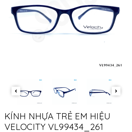
KÍNH NHỰA TRẺ EM HIỆU
VELOCITY VL99434_261