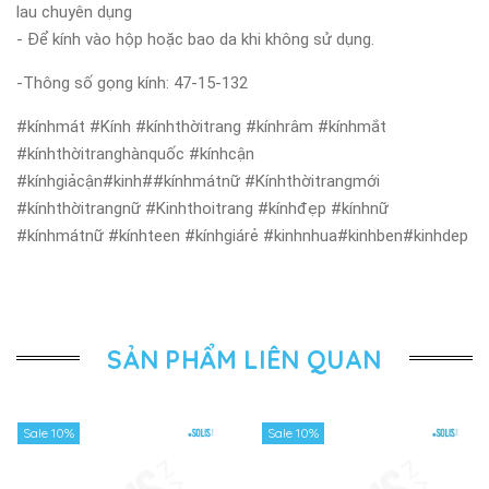
lau chuyên dụng
- Để kính vào hộp hoặc bao da khi không sử dụng.
-Thông số gọng kính: 47-15-132
#kínhmát #Kính #kínhthờitrang #kínhrâm #kínhmắt
#kínhthờitranghànquốc #kínhcận
#kínhgiảcận#kinh##kínhmátnữ #Kínhthờitrangmới
#kínhthờitrangnữ #Kinhthoitrang #kínhđẹp #kínhnữ
#kínhmátnữ #kínhteen #kínhgiárẻ #kinhnhua#kinhben#kinhdep
SẢN PHẨM LIÊN QUAN
Sale 10%
Sale 10%