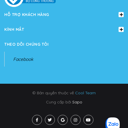
HỖ TRỢ KHÁCH HÀNG
KÍNH MẮT
THEO DÕI CHÚNG TÔI
Facebook
© Bản quyền thuộc về
Cool Team
Cung cấp bởi
Sapo