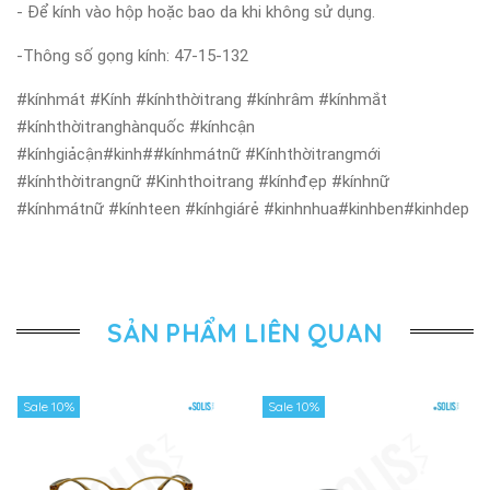
- Để kính vào hộp hoặc bao da khi không sử dụng.
-Thông số gọng kính: 47-15-132
#kínhmát #Kính #kínhthờitrang #kínhrâm #kínhmắt
#kínhthờitranghànquốc #kínhcận
#kínhgiảcận#kinh##kínhmátnữ #Kínhthờitrangmới
#kínhthờitrangnữ #Kinhthoitrang #kínhđẹp #kínhnữ
#kínhmátnữ #kínhteen #kínhgiárẻ #kinhnhua#kinhben#kinhdep
SẢN PHẨM LIÊN QUAN
Sale 10%
Sale 10%