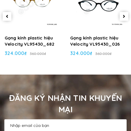
Gọng kính plastic hiệu
Gọng kính plastic hiệu
Velocity VL95430_682
Velocity VL95430_026
324.000₫
324.000₫
360.000₫
360.000₫
ĐĂNG KÝ NHẬN TIN KHUYẾN
MẠI