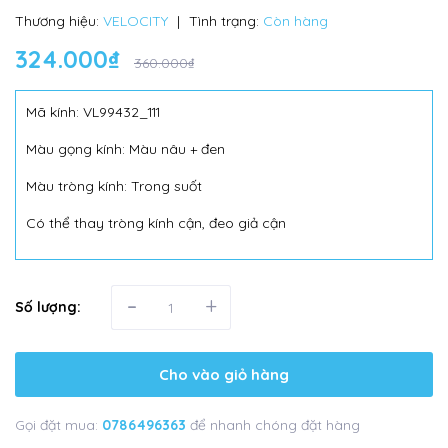
Thương hiệu:
VELOCITY
|
Tình trạng:
Còn hàng
324.000₫
360.000₫
Mã kính: VL99432_111
Màu gọng kính: Màu nâu + đen
Màu tròng kính: Trong suốt
Có thể thay tròng kính cận, đeo giả cận
-
+
Số lượng:
Cho vào giỏ hàng
Gọi đặt mua:
0786496363
để nhanh chóng đặt hàng