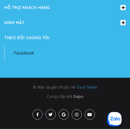
HỖ TRỢ KHÁCH HÀNG
KÍNH MẮT
THEO DÕI CHÚNG TÔI
Facebook
© Bản quyền thuộc về
Cool Team
Cung cấp bởi
Sapo