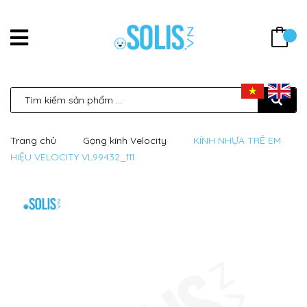
Trang chủ
Gọng kính Velocity
KÍNH NHỰA TRẺ EM
HIỆU VELOCITY VL99432_111