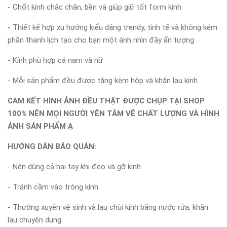
- Chốt kính chắc chắn, bền và giúp giữ tốt form kính.
- Thiết kế hợp xu hướng kiểu dáng trendy, tinh tế và không kém
phần thanh lịch tạo cho bạn một ánh nhìn đầy ấn tượng
- Kính phù hợp cả nam và nữ
- Mỗi sản phẩm đều được tặng kèm hộp và khăn lau kính.
CAM KẾT HÌNH ẢNH ĐỀU THẬT ĐƯỢC CHỤP TẠI SHOP
100% NÊN MỌI NGƯỜI YÊN TÂM VÊ CHẤT LƯỢNG VÀ HÌNH
ẢNH SẢN PHẨM Ạ
HƯỚNG DẪN BẢO QUẢN:
- Nên dùng cả hai tay khi đeo và gỡ kính.
- Tránh cầm vào tròng kính.
- Thường xuyên vệ sinh và lau chùi kính bằng nước rửa, khăn
lau chuyên dụng