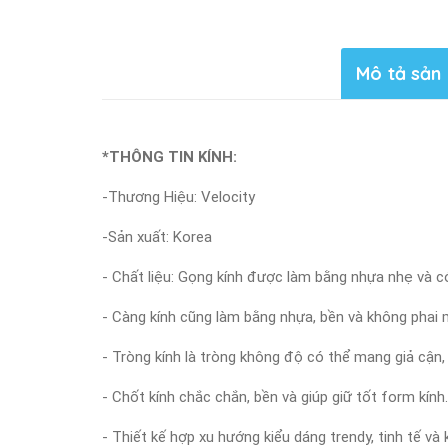
Mô tả sản
*THÔNG TIN KÍNH:
-Thương Hiệu: Velocity
-Sản xuất: Korea
- Chất liệu: Gọng kính được làm bằng nhựa nhẹ và c
- Càng kính cũng làm bằng nhựa, bền và không phai m
- Tròng kính là tròng không độ có thể mang giả cận,
- Chốt kính chắc chắn, bền và giúp giữ tốt form kính.
- Thiết kế hợp xu hướng kiểu dáng trendy, tinh tế v