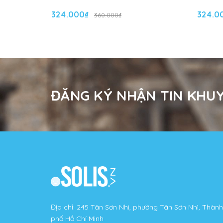
324.000₫
324.0
360.000₫
ĐĂNG KÝ NHẬN TIN KHUY
Địa chỉ: 245 Tân Sơn Nhì, phường Tân Sơn Nhì, Thành
phố Hồ Chí Minh