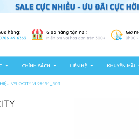
mua hàng:
Giao hàng tận nơi:
Giờ m
0786 49 6363
Miễn phí với hoá đơn trên 300K
8h00 -
C
CHÍNH SÁCH
LIÊN HỆ
KHUYẾN MÃI
HIỆU VELOCITY VL98454_503
ITY