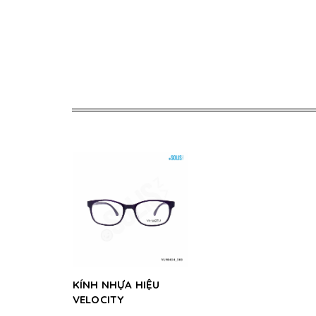
KÍNH NHỰA HIỆU
VELOCITY
VL98454_503