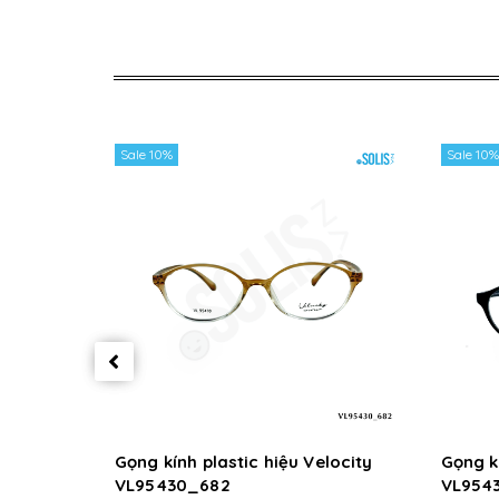
Sale 10%
Sale 10%
Gọng kính plastic hiệu Velocity
Gọng kí
VL95430_682
VL954