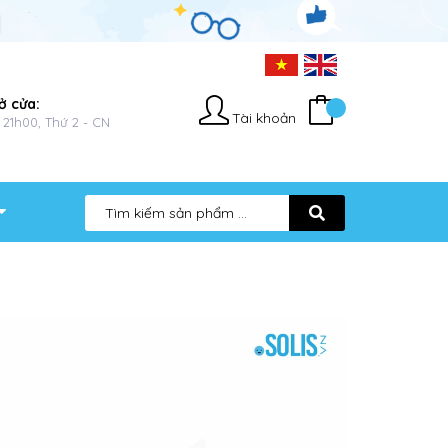
ở cửa:
Tài khoản
 21h00, Thứ 2 - CN