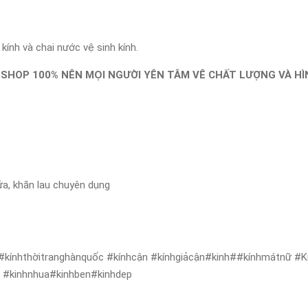
ính và chai nước vệ sinh kính.
 SHOP 100% NÊN MỌI NGƯỜI YÊN TÂM VÊ CHẤT LƯỢNG VÀ H
ửa, khăn lau chuyên dụng
#kínhthờitranghànquốc #kínhcận #kínhgiảcận#kinh##kínhmátnữ #Kí
ẻ #kinhnhua#kinhben#kinhdep