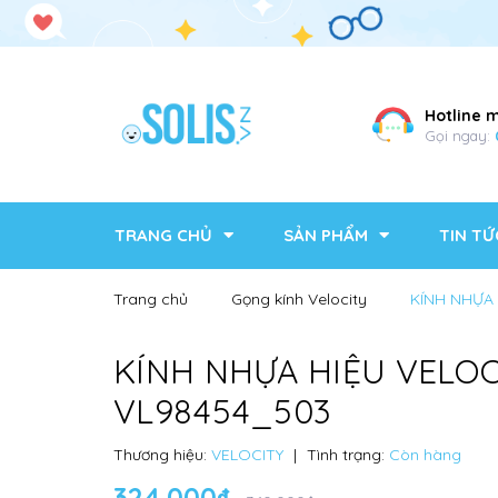
Hotline 
Gọi ngay:
TRANG CHỦ
SẢN PHẨM
TIN TỨ
Trang chủ
Gọng kính Velocity
KÍNH NHỰA 
KÍNH NHỰA HIỆU VELOC
VL98454_503
Thương hiệu:
VELOCITY
|
Tình trạng:
Còn hàng
324.000₫