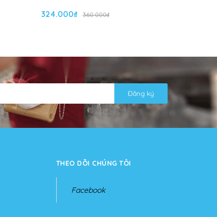
324.000₫
324.000
360.000₫
Đăng ký
THEO DÕI CHÚNG TÔI
Facebook