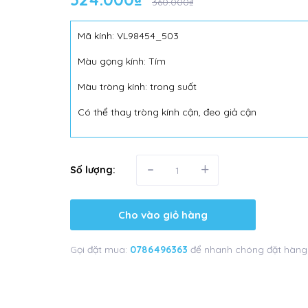
360.000₫
Mã kính: VL98454_503
Màu gọng kính: Tím
Màu tròng kính: trong suốt
Có thể thay tròng kính cận, đeo giả cận
-
+
Số lượng:
Cho vào giỏ hàng
Gọi đặt mua:
0786496363
để nhanh chóng đặt hàng