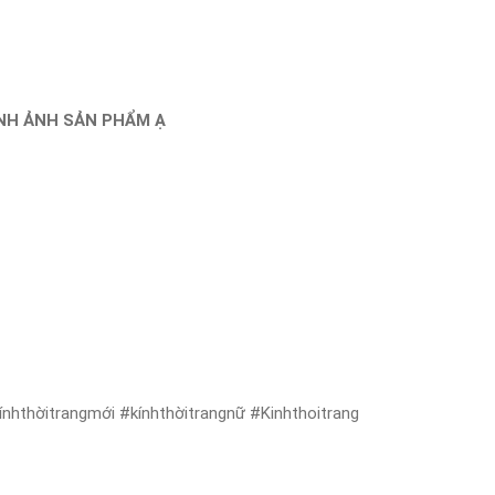
ÌNH ẢNH SẢN PHẨM Ạ
nhthờitrangmới #kínhthờitrangnữ #Kinhthoitrang