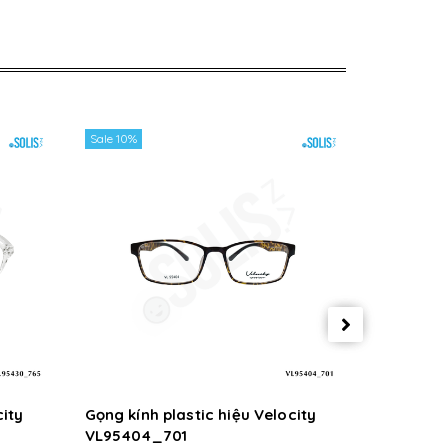
Sale 10%
Sale 10%
city
Gọng kính plastic hiệu Velocity
Gọng kính
VL95404_701
VL95404