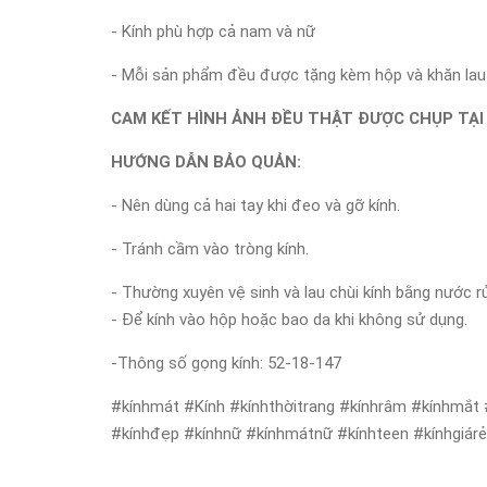
- Kính phù hợp cả nam và nữ
- Mỗi sản phẩm đều được tặng kèm hộp và khăn lau k
CAM KẾT HÌNH ẢNH ĐỀU THẬT ĐƯỢC CHỤP TẠI
HƯỚNG DẪN BẢO QUẢN:
- Nên dùng cả hai tay khi đeo và gỡ kính.
- Tránh cầm vào tròng kính.
- Thường xuyên vệ sinh và lau chùi kính bằng nước r
- Để kính vào hộp hoặc bao da khi không sử dụng.
-Thông số gọng kính: 52-18-147
#kínhmát #Kính #kínhthờitrang #kínhrâm #kínhmắt 
#kínhđẹp #kínhnữ #kínhmátnữ #kínhteen #kínhgiár