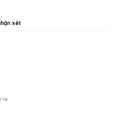
hận xét
 tai.