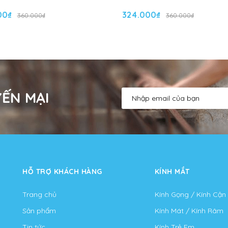
00₫
324.000₫
360.000₫
360.000₫
ẾN MẠI
HỖ TRỢ KHÁCH HÀNG
KÍNH MẮT
Trang chủ
Kính Gọng / Kính Cận
Sản phẩm
Kính Mát / Kính Râm
Tin tức
Kính Trẻ Em