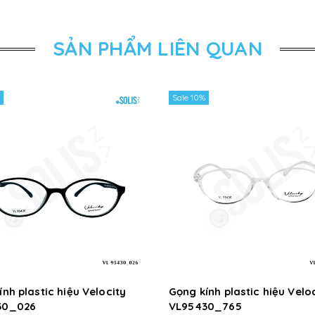
SẢN PHẨM LIÊN QUAN
Sale 10%
nh plastic hiệu Velocity
Gọng kính plastic hiệu Velo
30_026
VL95430_765