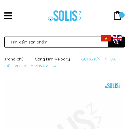
Trang chủ
Gọng kính Velocity
GỌNG KÍNH NHỰA
HIỆU VELOCITY VL19455_34