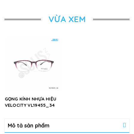
VỪA XEM
GỌNG KÍNH NHỰA HIỆU
VELOCITY VL19455_34
Mô tả sản phẩm