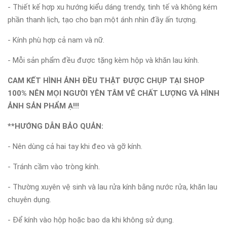
- Thiết kế hợp xu hướng kiểu dáng trendy, tinh tế và không kém
phần thanh lịch, tạo cho bạn một ánh nhìn đầy ấn tượng.
- Kính phù hợp cả nam và nữ.
- Mỗi sản phẩm đều được tặng kèm hộp và khăn lau kính.
CAM KẾT HÌNH ẢNH ĐỀU THẬT ĐƯỢC CHỤP TẠI SHOP
100% NÊN MỌI NGƯỜI YÊN TÂM VÊ CHẤT LƯỢNG VÀ HÌNH
ẢNH SẢN PHẨM Ạ!!!
**HƯỚNG DẪN BẢO QUẢN:
- Nên dùng cả hai tay khi đeo và gỡ kính.
- Tránh cầm vào tròng kính.
- Thường xuyên vệ sinh và lau rửa kính bằng nước rửa, khăn lau
chuyên dụng.
- Để kính vào hộp hoặc bao da khi không sử dụng.