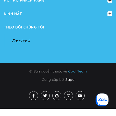
HỖ TRỢ KHÁCH HÀNG
KÍNH MẮT
THEO DÕI CHÚNG TÔI
Facebook
© Bản quyền thuộc về
Cool Team
Cung cấp bởi
Sapo