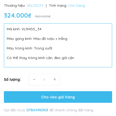
Thương hiệu:
VELOCITY
|
Tình trạng:
Còn hàng
324.000₫
360.000₫
Mã kính: VL19455_34
Màu gọng kính: Màu đỏ rượu + trắng
Màu tròng kính: Trong suốt
Có thể thay tròng kính cận, đeo giả cận
-
+
Số lượng:
Cho vào giỏ hàng
Gọi đặt mua:
0786496363
để nhanh chóng đặt hàng