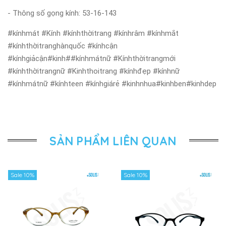
- Thông số gọng kính: 53-16-143
#kínhmát #Kính #kínhthờitrang #kínhrâm #kínhmắt
#kínhthờitranghànquốc #kínhcận
#kínhgiảcận#kinh##kínhmátnữ #Kínhthờitrangmới
#kínhthờitrangnữ #Kinhthoitrang #kínhđẹp #kínhnữ
#kínhmátnữ #kínhteen #kínhgiárẻ #kinhnhua#kinhben#kinhdep
SẢN PHẨM LIÊN QUAN
Sale 10%
Sale 10%