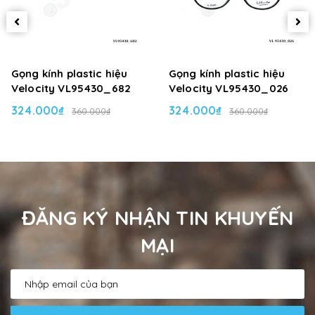
Gọng kính plastic hiệu
Gọng kính plastic hiệu
Velocity VL95430_682
Velocity VL95430_026
324.000₫
324.000₫
360.000₫
360.000₫
ĐĂNG KÝ NHẬN TIN KHUYẾN
MẠI