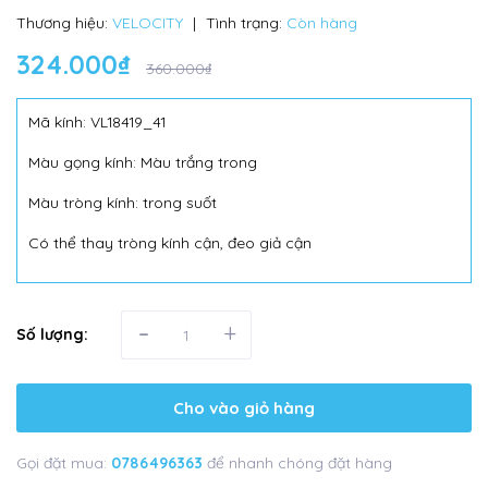
Thương hiệu:
VELOCITY
|
Tình trạng:
Còn hàng
324.000₫
360.000₫
Mã kính: VL18419_41
Màu gọng kính: Màu trắng trong
Màu tròng kính: trong suốt
Có thể thay tròng kính cận, đeo giả cận
-
+
Số lượng:
Cho vào giỏ hàng
Gọi đặt mua:
0786496363
để nhanh chóng đặt hàng