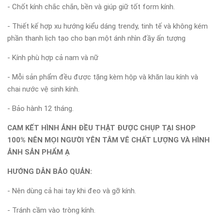
- Chốt kính chắc chắn, bền và giúp giữ tốt form kính.
- Thiết kế hợp xu hướng kiểu dáng trendy, tinh tế và không kém
phần thanh lịch tạo cho bạn một ánh nhìn đầy ấn tượng
- Kính phù hợp cả nam và nữ
- Mỗi sản phẩm đều được tặng kèm hộp và khăn lau kính và
chai nước vệ sinh kính.
- Bảo hành 12 tháng.
CAM KẾT HÌNH ẢNH ĐỀU THẬT ĐƯỢC CHỤP TẠI SHOP
100% NÊN MỌI NGƯỜI YÊN TÂM VÊ CHẤT LƯỢNG VÀ HÌNH
ẢNH SẢN PHẨM Ạ
HƯỚNG DẪN BẢO QUẢN:
- Nên dùng cả hai tay khi đeo và gỡ kính.
- Tránh cầm vào tròng kính.