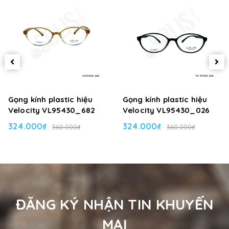
Gọng kính plastic hiệu
Gọng kính plastic hiệu
Velocity VL95430_682
Velocity VL95430_026
324.000₫
324.000₫
360.000₫
360.000₫
ĐĂNG KÝ NHẬN TIN KHUYẾN
MẠI