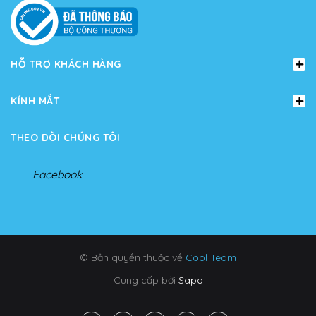
HỖ TRỢ KHÁCH HÀNG
KÍNH MẮT
THEO DÕI CHÚNG TÔI
Facebook
© Bản quyền thuộc về
Cool Team
Cung cấp bởi
Sapo