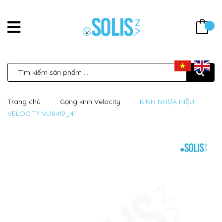
Trang chủ
Gọng kính Velocity
KÍNH NHỰA HIỆU
VELOCITY VL18419_41