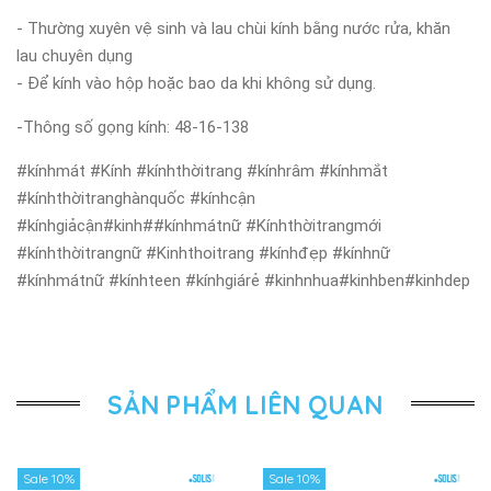
- Thường xuyên vệ sinh và lau chùi kính bằng nước rửa, khăn
lau chuyên dụng
- Để kính vào hộp hoặc bao da khi không sử dụng.
-Thông số gọng kính: 48-16-138
#kínhmát #Kính #kínhthờitrang #kínhrâm #kínhmắt
#kínhthờitranghànquốc #kínhcận
#kínhgiảcận#kinh##kínhmátnữ #Kínhthờitrangmới
#kínhthờitrangnữ #Kinhthoitrang #kínhđẹp #kínhnữ
#kínhmátnữ #kínhteen #kínhgiárẻ #kinhnhua#kinhben#kinhdep
SẢN PHẨM LIÊN QUAN
Sale 10%
Sale 10%