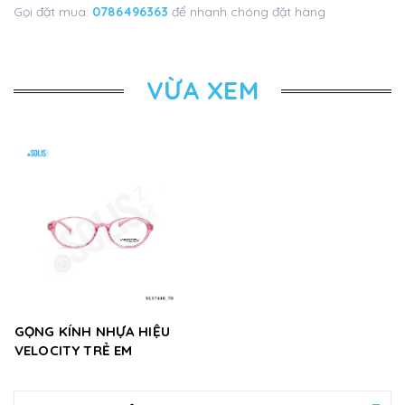
Gọi đặt mua:
0786496363
để nhanh chóng đặt hàng
VỪA XEM
GỌNG KÍNH NHỰA HIỆU
VELOCITY TRẺ EM
VL17440_70