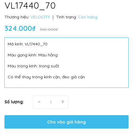
VL17440_70
Thương hiệu:
VELOCITY
|
Tình trạng:
Còn hàng
324.000₫
360.000₫
Mã kính: VL17440_70
Màu gọng kính: Màu hồng
Màu tròng kính: trong suốt
Có thể thay tròng kính cận, đeo giả cận
-
+
Số lượng:
Cho vào giỏ hàng