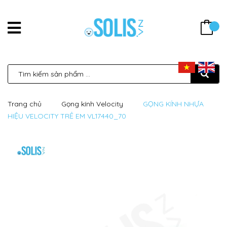
Trang chủ
Gọng kính Velocity
GỌNG KÍNH NHỰA
HIỆU VELOCITY TRẺ EM VL17440_70