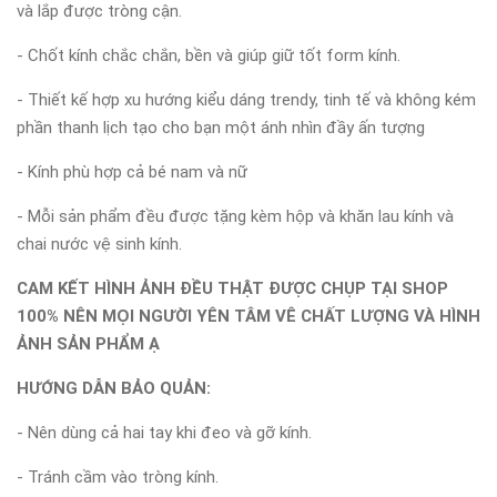
và lắp được tròng cận.
- Chốt kính chắc chắn, bền và giúp giữ tốt form kính.
- Thiết kế hợp xu hướng kiểu dáng trendy, tinh tế và không kém
phần thanh lịch tạo cho bạn một ánh nhìn đầy ấn tượng
- Kính phù hợp cả bé nam và nữ
- Mỗi sản phẩm đều được tặng kèm hộp và khăn lau kính và
chai nước vệ sinh kính.
CAM KẾT HÌNH ẢNH ĐỀU THẬT ĐƯỢC CHỤP TẠI SHOP
100% NÊN MỌI NGƯỜI YÊN TÂM VÊ CHẤT LƯỢNG VÀ HÌNH
ẢNH SẢN PHẨM Ạ
HƯỚNG DẪN BẢO QUẢN:
- Nên dùng cả hai tay khi đeo và gỡ kính.
- Tránh cầm vào tròng kính.