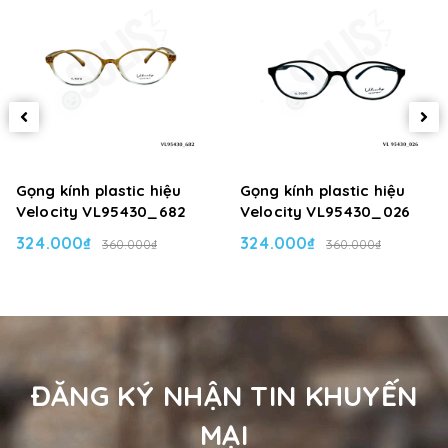
Gọng kính plastic hiệu
Gọng kính plastic hiệu
Velocity VL95430_682
Velocity VL95430_026
324.000₫
324.000₫
360.000₫
360.000₫
ĐĂNG KÝ NHẬN TIN KHUYẾN
MẠI