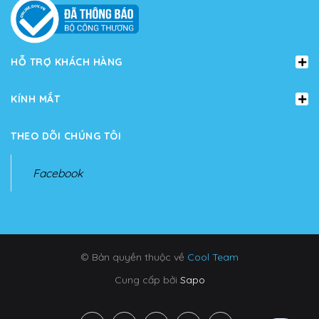
HỖ TRỢ KHÁCH HÀNG
KÍNH MẮT
THEO DÕI CHÚNG TÔI
Facebook
© Bản quyền thuộc về
Cool Team
Cung cấp bởi
Sapo