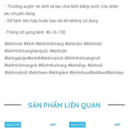
- Thường xuyên vệ sinh và lau chùi kính bằng nước rửa, khăn
lau chuyên dụng
- Để kính vào hộp hoặc bao da khi không sử dụng.
-Thông số gọng kính: 45-16-130
#kínhmát #Kính #kínhthờitrang #kínhrâm #kínhmắt
#kínhthờitranghànquốc #kínhcận
#kínhgiảcận#kinh##kínhmátnữ #Kínhthờitrangmới
#kínhthờitrangnữ #Kinhthoitrang #kínhđẹp #kínhnữ
#kínhmátnữ #kínhteen #kínhgiárẻ #kinhnhua#kinhben#kinhdep
SẢN PHẨM LIÊN QUAN
Sale 10%
Sale 10%