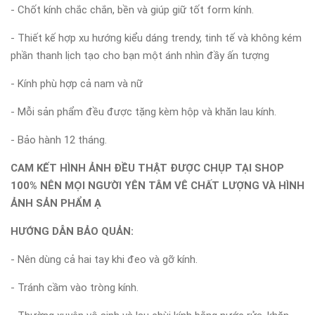
- Chốt kính chắc chắn, bền và giúp giữ tốt form kính.
- Thiết kế hợp xu hướng kiểu dáng trendy, tinh tế và không kém
phần thanh lịch tạo cho bạn một ánh nhìn đầy ấn tượng
- Kính phù hợp cả nam và nữ
- Mỗi sản phẩm đều được tặng kèm hộp và khăn lau kính.
- Bảo hành 12 tháng.
CAM KẾT HÌNH ẢNH ĐỀU THẬT ĐƯỢC CHỤP TẠI SHOP
100% NÊN MỌI NGƯỜI YÊN TÂM VÊ CHẤT LƯỢNG VÀ HÌNH
ẢNH SẢN PHẨM Ạ
HƯỚNG DẪN BẢO QUẢN:
- Nên dùng cả hai tay khi đeo và gỡ kính.
- Tránh cầm vào tròng kính.