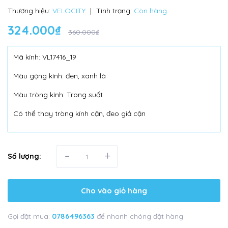
Thương hiệu:
VELOCITY
|
Tình trạng:
Còn hàng
324.000₫
360.000₫
Mã kính: VL17416_19
Màu gọng kính: đen, xanh lá
Màu tròng kính: Trong suốt
Có thể thay tròng kính cận, đeo giả cận
-
+
Số lượng:
Cho vào giỏ hàng
Gọi đặt mua:
0786496363
để nhanh chóng đặt hàng