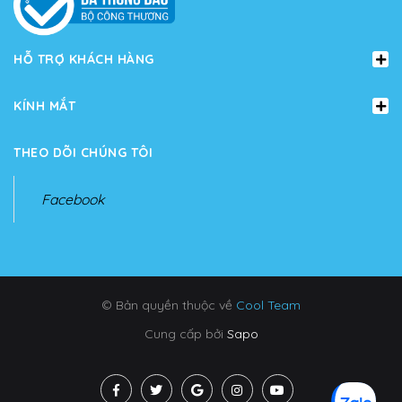
HỖ TRỢ KHÁCH HÀNG
KÍNH MẮT
THEO DÕI CHÚNG TÔI
Facebook
© Bản quyền thuộc về
Cool Team
Cung cấp bởi
Sapo