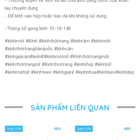
- Thường xuyên vệ sinh và lau chùi kính bằng nước rửa, khăn
lau chuyên dụng
- Để kính vào hộp hoặc bao da khi không sử dụng.
-Thông số gọng kính: 51-18-140
#kínhmát #Kính #kínhthờitrang #kínhrâm #kínhmắt
#kínhthờitranghànquốc #kínhcận
#kínhgiảcận#kinh##kínhmátnữ #Kínhthờitrangmới
#kínhthờitrangnữ #Kinhthoitrang #kínhđẹp #kínhnữ
#kínhmátnữ #kínhteen #kínhgiárẻ #kinhnhua#kinhben#kinhdep
SẢN PHẨM LIÊN QUAN
Sale 10%
Sale 10%