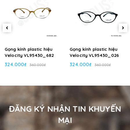
Gọng kính plastic hiệu
Gọng kính plastic hiệu
Velocity VL95430_682
Velocity VL95430_026
324.000₫
324.000₫
360.000₫
360.000₫
ĐĂNG KÝ NHẬN TIN KHUYẾN
MẠI