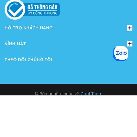
HỖ TRỢ KHÁCH HÀNG
KÍNH MẮT
THEO DÕI CHÚNG TÔI
© Bản quyền thuộc về
Cool Team
Cung cấp bởi
Sapo