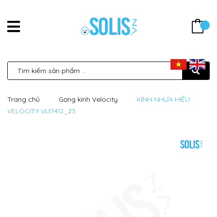
Trang chủ
Gọng kính Velocity
KÍNH NHỰA HIỆU
VELOCITY VL17412_23