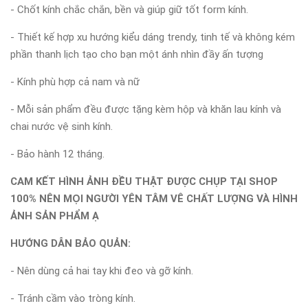
- Chốt kính chắc chắn, bền và giúp giữ tốt form kính.
- Thiết kế hợp xu hướng kiểu dáng trendy, tinh tế và không kém
phần thanh lịch tạo cho bạn một ánh nhìn đầy ấn tượng
- Kính phù hợp cả nam và nữ
- Mỗi sản phẩm đều được tặng kèm hộp và khăn lau kính và
chai nước vệ sinh kính.
- Bảo hành 12 tháng.
CAM KẾT HÌNH ẢNH ĐỀU THẬT ĐƯỢC CHỤP TẠI SHOP
100% NÊN MỌI NGƯỜI YÊN TÂM VÊ CHẤT LƯỢNG VÀ HÌNH
ẢNH SẢN PHẨM Ạ
HƯỚNG DẪN BẢO QUẢN:
- Nên dùng cả hai tay khi đeo và gỡ kính.
- Tránh cầm vào tròng kính.