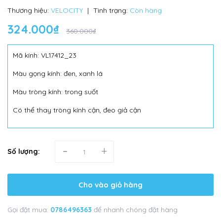
Thương hiệu:
VELOCITY
|
Tình trạng:
Còn hàng
324.000₫
360.000₫
Mã kính: VL17412_23
Màu gọng kính: đen, xanh lá
Màu tròng kính: trong suốt
Có thể thay tròng kính cận, đeo giả cận
-
+
Số lượng:
Cho vào giỏ hàng
Gọi đặt mua:
0786496363
để nhanh chóng đặt hàng