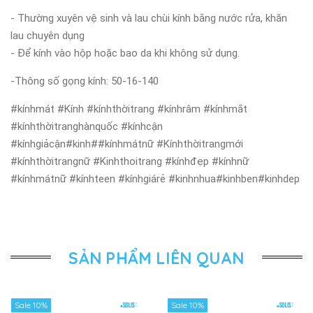
- Thường xuyên vệ sinh và lau chùi kính bằng nước rửa, khăn
lau chuyên dụng
- Để kính vào hộp hoặc bao da khi không sử dụng.
-Thông số gọng kính: 50-16-140
#kínhmát #Kính #kínhthờitrang #kínhrâm #kínhmắt
#kínhthờitranghànquốc #kínhcận
#kínhgiảcận#kinh##kínhmátnữ #Kínhthờitrangmới
#kínhthờitrangnữ #Kinhthoitrang #kínhđẹp #kínhnữ
#kínhmátnữ #kínhteen #kínhgiárẻ #kinhnhua#kinhben#kinhdep
SẢN PHẨM LIÊN QUAN
Sale 10%
Sale 10%