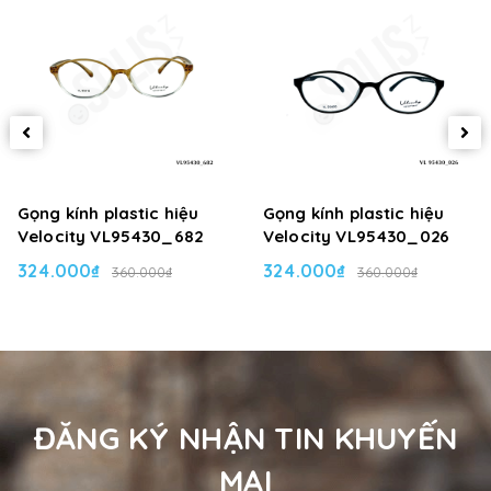
Gọng kính plastic hiệu
Gọng kính plastic hiệu
Velocity VL95430_682
Velocity VL95430_026
324.000₫
324.000₫
360.000₫
360.000₫
ĐĂNG KÝ NHẬN TIN KHUYẾN
MẠI