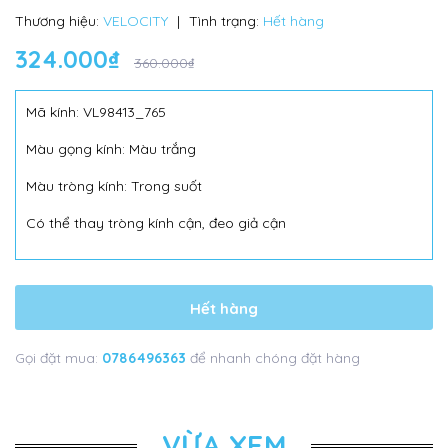
Thương hiệu:
VELOCITY
|
Tình trạng:
Hết hàng
324.000₫
360.000₫
Mã kính: VL98413_765
Màu gọng kính: Màu trắng
Màu tròng kính: Trong suốt
Có thể thay tròng kính cận, đeo giả cận
Hết hàng
Gọi đặt mua:
0786496363
để nhanh chóng đặt hàng
VỪA XEM