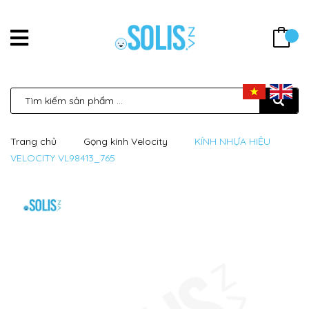
Trang chủ
Gọng kính Velocity
KÍNH NHỰA HIỆU
VELOCITY VL98413_765