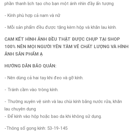
phần thanh lịch tạo cho bạn một ánh nhìn đầy ấn tượng
- Kính phù hợp cả nam và nữ
- Mỗi sản phẩm đều được tặng kèm hộp và khăn lau kính.
CAM KẾT HÌNH ẢNH ĐỀU THẬT ĐƯỢC CHỤP TẠI SHOP
100% NÊN MỌI NGƯỜI YÊN TÂM VÊ CHẤT LƯỢNG VÀ HÌNH
ẢNH SẢN PHẨM Ạ
HƯỚNG DẪN BẢO QUẢN:
- Nên dùng cả hai tay khi đeo và gỡ kính.
- Tránh cầm vào tròng kính.
- Thường xuyên vệ sinh và lau chùi kính bằng nước rửa, khăn
lau chuyên dụng
- Để kính vào hộp hoặc bao da khi không sử dụng.
-Thông số gọng kính: 53-19-145