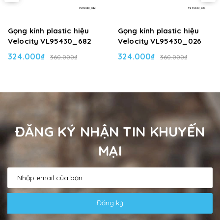
Gọng kính plastic hiệu
Gọng kính plastic hiệu
Velocity VL95430_682
Velocity VL95430_026
324.000₫
324.000₫
360.000₫
360.000₫
ĐĂNG KÝ NHẬN TIN KHUYẾN
MẠI
Đăng ký