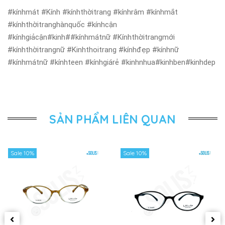
#kínhmát #Kính #kínhthờitrang #kínhrâm #kínhmắt
#kínhthờitranghànquốc #kínhcận
#kínhgiảcận#kinh##kínhmátnữ #Kínhthờitrangmới
#kínhthờitrangnữ #Kinhthoitrang #kínhđẹp #kínhnữ
#kínhmátnữ #kínhteen #kínhgiárẻ #kinhnhua#kinhben#kinhdep
SẢN PHẨM LIÊN QUAN
Sale 10%
Sale 10%