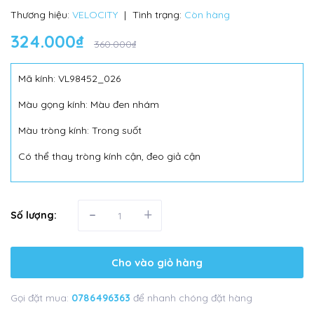
Thương hiệu:
VELOCITY
|
Tình trạng:
Còn hàng
324.000₫
360.000₫
Mã kính: VL98452_026
Màu gọng kính: Màu đen nhám
Màu tròng kính: Trong suốt
Có thể thay tròng kính cận, đeo giả cận
-
+
Số lượng:
Cho vào giỏ hàng
Gọi đặt mua:
0786496363
để nhanh chóng đặt hàng