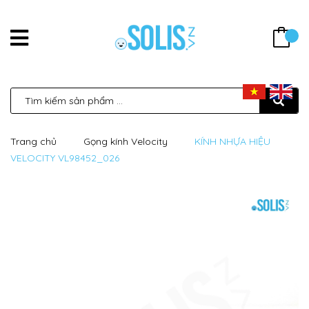
Trang chủ
Gọng kính Velocity
KÍNH NHỰA HIỆU
VELOCITY VL98452_026