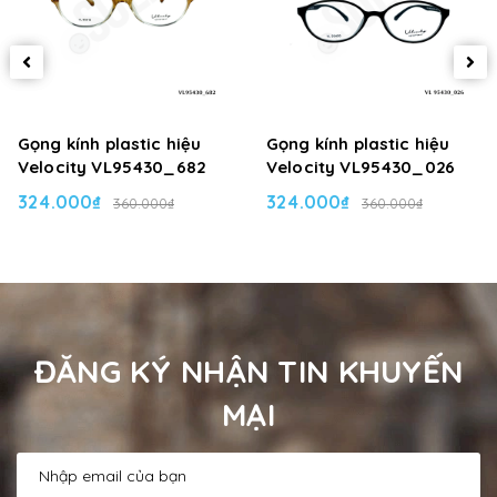
Gọng kính plastic hiệu
Gọng kính plastic hiệu
Velocity VL95430_682
Velocity VL95430_026
324.000₫
324.000₫
360.000₫
360.000₫
ĐĂNG KÝ NHẬN TIN KHUYẾN
MẠI