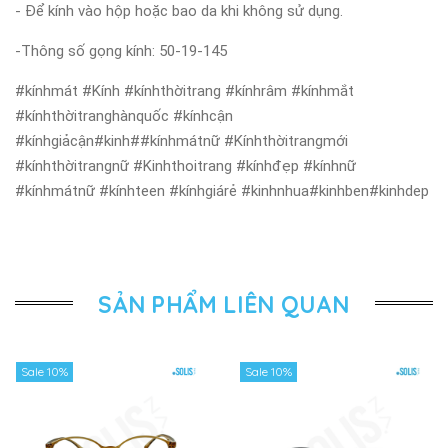
- Để kính vào hộp hoặc bao da khi không sử dụng.
-Thông số gọng kính: 50-19-145
#kínhmát #Kính #kínhthờitrang #kínhrâm #kínhmắt
#kínhthờitranghànquốc #kínhcận
#kínhgiảcận#kinh##kínhmátnữ #Kínhthờitrangmới
#kínhthờitrangnữ #Kinhthoitrang #kínhđẹp #kínhnữ
#kínhmátnữ #kínhteen #kínhgiárẻ #kinhnhua#kinhben#kinhdep
SẢN PHẨM LIÊN QUAN
Sale 10%
Sale 10%