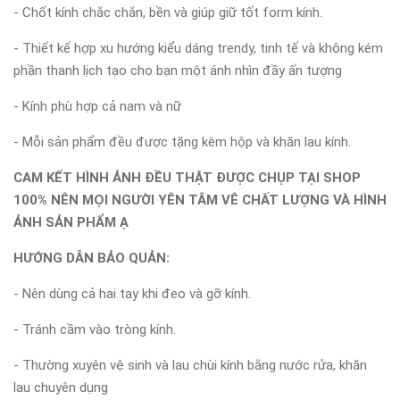
- Chốt kính chắc chắn, bền và giúp giữ tốt form kính.
- Thiết kế hợp xu hướng kiểu dáng trendy, tinh tế và không kém
phần thanh lịch tạo cho bạn một ánh nhìn đầy ấn tượng
- Kính phù hợp cả nam và nữ
- Mỗi sản phẩm đều được tặng kèm hộp và khăn lau kính.
CAM KẾT HÌNH ẢNH ĐỀU THẬT ĐƯỢC CHỤP TẠI SHOP
100% NÊN MỌI NGƯỜI YÊN TÂM VÊ CHẤT LƯỢNG VÀ HÌNH
ẢNH SẢN PHẨM Ạ
HƯỚNG DẪN BẢO QUẢN:
- Nên dùng cả hai tay khi đeo và gỡ kính.
- Tránh cầm vào tròng kính.
- Thường xuyên vệ sinh và lau chùi kính bằng nước rửa, khăn
lau chuyên dụng