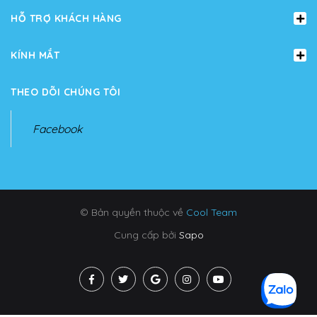
HỖ TRỢ KHÁCH HÀNG
KÍNH MẮT
THEO DÕI CHÚNG TÔI
Facebook
© Bản quyền thuộc về
Cool Team
Cung cấp bởi
Sapo