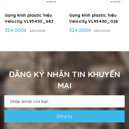
Gọng kính plastic hiệu
Gọng kính plastic hiệu
Velocity VL95430_682
Velocity VL95430_026
324.000₫
324.000₫
360.000₫
360.000₫
ĐĂNG KÝ NHẬN TIN KHUYẾN
MẠI
Đăng ký