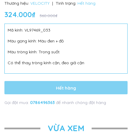
Thương hiệu:
VELOCITY
|
Tình trạng:
Hết hàng
324.000₫
360.000₫
Mã kính: VL97469_033
Màu gọng kính: Màu đen + đỏ
Màu tròng kính: Trong suốt
Có thể thay tròng kính cận, đeo giả cận
Hết hàng
Gọi đặt mua:
0786496363
để nhanh chóng đặt hàng
VỪA XEM