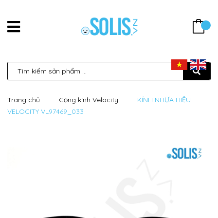
Trang chủ
Gọng kính Velocity
KÍNH NHỰA HIỆU
VELOCITY VL97469_033