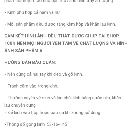
phần thanh lịch tạo cho bạn một ánh nhìn đầy ấn tượng
- Kính phù hợp cả nam và nữ
- Mỗi sản phẩm đều được tặng kèm hộp và khăn lau kính.
CAM KẾT HÌNH ẢNH ĐỀU THẬT ĐƯỢC CHỤP TẠI SHOP
100% NÊN MỌI NGƯỜI YÊN TÂM VÊ CHẤT LƯỢNG VÀ HÌNH
ẢNH SẢN PHẨM Ạ
HƯỚNG DẪN BẢO QUẢN:
- Nên dùng cả hai tay khi đeo và gỡ kính.
- Tránh cầm vào tròng kính.
- Thường xuyên vệ sinh và lau chùi kính bằng nước rửa, khăn
lau chuyên dụng
- Để kính vào hộp hoặc bao da khi không sử dụng.
-Thông số gọng kính: 53-16-145