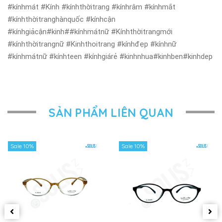
#kínhmát #Kính #kínhthờitrang #kínhrâm #kínhmắt
#kínhthờitranghànquốc #kínhcận
#kínhgiảcận#kinh##kínhmátnữ #Kínhthờitrangmới
#kínhthờitrangnữ #Kinhthoitrang #kínhđẹp #kínhnữ
#kínhmátnữ #kínhteen #kínhgiárẻ #kinhnhua#kinhben#kinhdep
SẢN PHẨM LIÊN QUAN
Sale 10%
Sale 10%