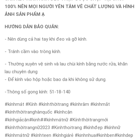
100% NÊN MỌI NGƯỜI YÊN TÂM VÊ CHẤT LƯỢNG VÀ HÌNH
ẢNH SẢN PHẨM Ạ
HƯỚNG DẪN BẢO QUẢN:
- Nên dùng cả hai tay khi đeo và gỡ kính.
- Tránh cầm vào tròng kính.
- Thường xuyên vệ sinh và lau chùi kính bằng nước rửa, khăn
lau chuyên dụng
- Để kính vào hộp hoặc bao da khi không sử dụng.
-Thông số gọng kính: 51-18-140
#kínhmát #Kính #kínhthờitrang #kínhrâm #kínhmắt
#kínhthờitranghànquốc #kínhcận
#kínhgiảcận#kinh##kínhmátnữ #Kínhthờitrangmới
#kínhthờitrangnữ2023 #Kinhthoitrang #kínhđẹp #kínhnữ
#kínhmátnữ #kínhteen #kínhgiárẻ #kinhnhua#kinhben#kinhdep