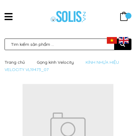
Trang chủ
Gọng kính Velocity
KÍNH NHỰA HIỆU
VELOCITY VL19473_07