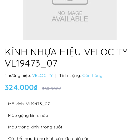
KÍNH NHỰA HIỆU VELOCITY
VL19473_07
Thương hiệu:
VELOCITY
|
Tình trạng:
Còn hàng
324.000₫
360.000₫
Mã kính: VL19473_07
Màu gọng kính: nâu
Màu tròng kính: trong suốt
Có thể thay tròng kính cận, đeo giả cận