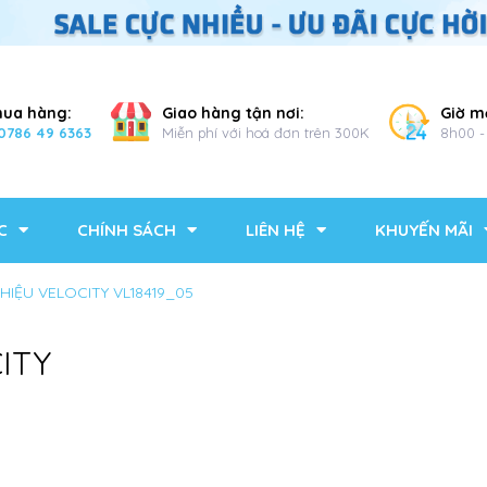
mua hàng:
Giao hàng tận nơi:
Giờ m
0786 49 6363
Miễn phí với hoá đơn trên 300K
8h00 -
C
CHÍNH SÁCH
LIÊN HỆ
KHUYẾN MÃI
HIỆU VELOCITY VL18419_05
ITY