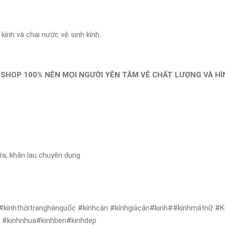
ính và chai nước vệ sinh kính.
 SHOP 100% NÊN MỌI NGƯỜI YÊN TÂM VÊ CHẤT LƯỢNG VÀ H
ửa, khăn lau chuyên dụng
#kínhthờitranghànquốc #kínhcận #kínhgiảcận#kinh##kínhmátnữ #Kí
ẻ #kinhnhua#kinhben#kinhdep