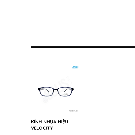
KÍNH NHỰA HIỆU
VELOCITY
VL18419_05