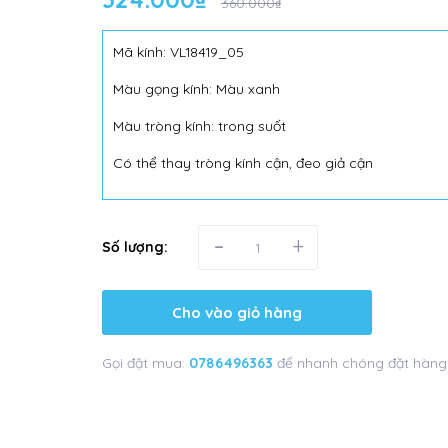
360.000₫
Mã kính: VL18419_05
Màu gọng kính: Màu xanh
Màu tròng kính: trong suốt
Có thể thay tròng kính cận, đeo giả cận
-
+
Số lượng:
Cho vào giỏ hàng
Gọi đặt mua:
0786496363
để nhanh chóng đặt hàng