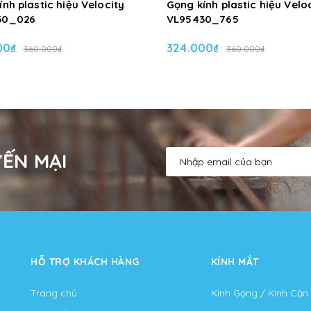
nh plastic hiệu Velocity
Gọng kính plastic hiệu Velo
30_026
VL95430_765
00₫
324.000₫
360.000₫
360.000₫
ẾN MẠI
HỖ TRỢ KHÁCH HÀNG
KÍNH MẮT
Trang chủ
Kính Gọng / Kính Cận