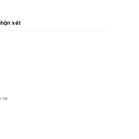
hận xét
 tai.