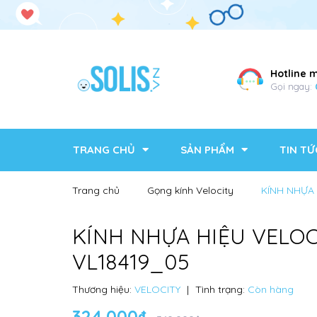
Hotline 
Gọi ngay:
TRANG CHỦ
SẢN PHẨM
TIN TỨ
Trang chủ
Gọng kính Velocity
KÍNH NHỰA 
KÍNH NHỰA HIỆU VELOC
VL18419_05
Thương hiệu:
VELOCITY
|
Tình trạng:
Còn hàng
324.000₫