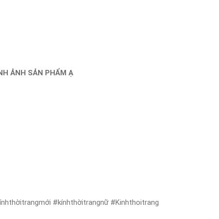
ÌNH ẢNH SẢN PHẨM Ạ
nhthờitrangmới #kínhthờitrangnữ #Kinhthoitrang