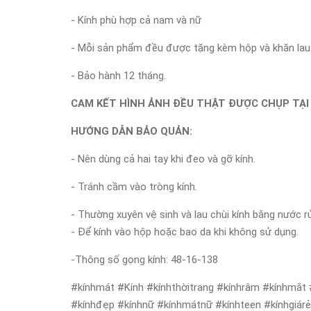
- Kính phù hợp cả nam và nữ
- Mỗi sản phẩm đều được tặng kèm hộp và khăn lau k
- Bảo hành 12 tháng.
CAM KẾT HÌNH ẢNH ĐỀU THẬT ĐƯỢC CHỤP TẠI
HƯỚNG DẪN BẢO QUẢN:
- Nên dùng cả hai tay khi đeo và gỡ kính.
- Tránh cầm vào tròng kính.
- Thường xuyên vệ sinh và lau chùi kính bằng nước r
- Để kính vào hộp hoặc bao da khi không sử dụng.
-Thông số gọng kính: 48-16-138
#kínhmát #Kính #kínhthờitrang #kínhrâm #kínhmắt 
#kínhđẹp #kínhnữ #kínhmátnữ #kínhteen #kínhgiár