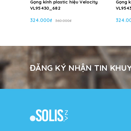
Gọng kính plastic hiệu Velocity
Gọng kí
VL95430_682
VL954
324.000₫
324.0
360.000₫
ĐĂNG KÝ NHẬN TIN KHUY