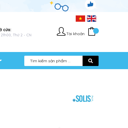
ở cửa:
Tài khoản
 21h00, Thứ 2 - CN