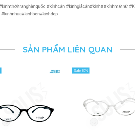
#kínhthờitranghànquốc #kínhcận #kínhgiảcận#kinh##kínhmátnữ #Kí
ẻ #kinhnhua#kinhben#kinhdep
SẢN PHẨM LIÊN QUAN
Sale 10%