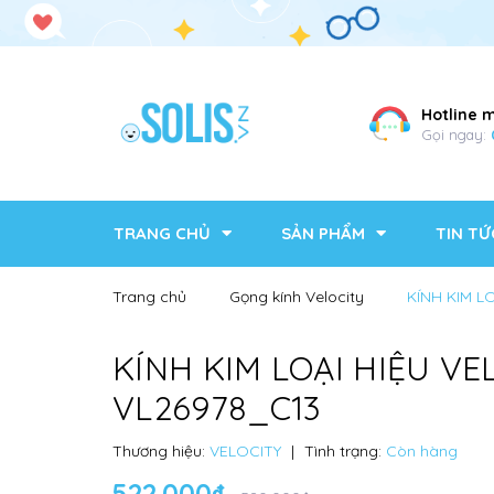
Hotline 
Gọi ngay:
TRANG CHỦ
SẢN PHẨM
TIN TỨ
Trang chủ
Gọng kính Velocity
KÍNH KIM L
KÍNH KIM LOẠI HIỆU VE
VL26978_C13
Thương hiệu:
VELOCITY
|
Tình trạng:
Còn hàng
522.000₫