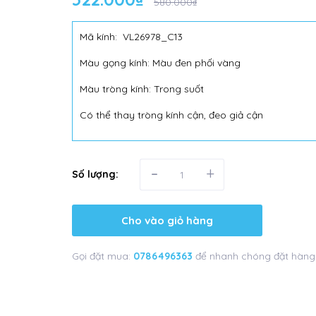
580.000₫
Mã kính: VL26978_C13
Màu gọng kính: Màu đen phối vàng
Màu tròng kính: Trong suốt
Có thể thay tròng kính cận, đeo giả cận
-
+
Số lượng:
Cho vào giỏ hàng
Gọi đặt mua:
0786496363
để nhanh chóng đặt hàng