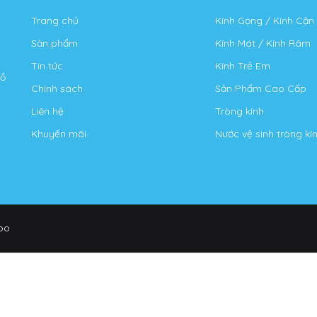
Trang chủ
Kính Gọng / Kính Cận
Sản phẩm
Kính Mát / Kính Râm
Tin tức
Kính Trẻ Em
Hồ
Chính sách
Sản Phẩm Cao Cấp
Liên hệ
Tròng kính
Khuyến mãi
Nước vệ sinh tròng kí
po