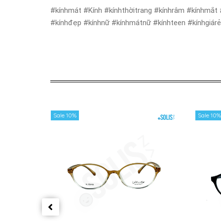
#kínhmát #Kính #kínhthờitrang #kínhrâm #kínhmắt 
#kínhđẹp #kínhnữ #kínhmátnữ #kínhteen #kínhgiár
Sale 10%
Sale 10%