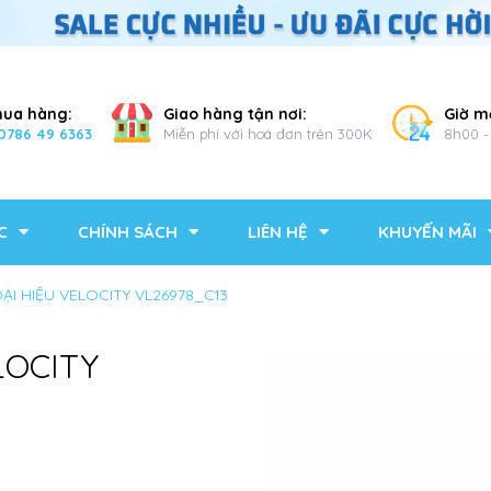
mua hàng:
Giao hàng tận nơi:
Giờ m
0786 49 6363
Miễn phí với hoá đơn trên 300K
8h00 -
C
CHÍNH SÁCH
LIÊN HỆ
KHUYẾN MÃI
OẠI HIỆU VELOCITY VL26978_C13
LOCITY