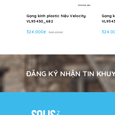
Gọng kính plastic hiệu Velocity
Gọng kí
VL95430_682
VL954
324.000₫
324.0
360.000₫
ĐĂNG KÝ NHẬN TIN KHUY