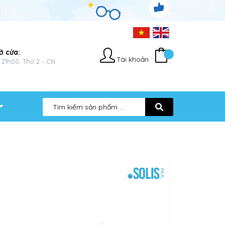
ở cửa:
Tài khoản
 21h00, Thứ 2 - CN