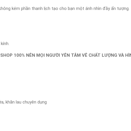
à không kém phần thanh lịch tạo cho bạn một ánh nhìn đầy ấn tượng.
kính.
SHOP 100% NÊN MỌI NGƯỜI YÊN TÂM VÊ CHẤT LƯỢNG VÀ HÌN
ửa, khăn lau chuyên dụng