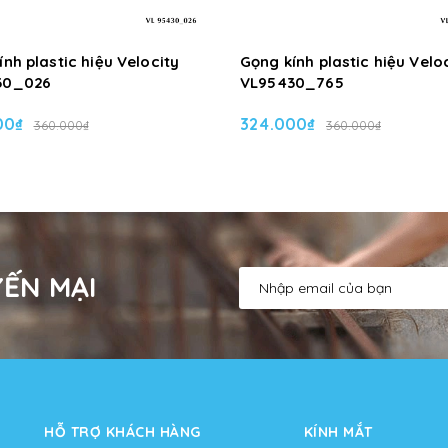
nh plastic hiệu Velocity
Gọng kính plastic hiệu Velo
30_026
VL95430_765
00₫
324.000₫
360.000₫
360.000₫
ẾN MẠI
HỖ TRỢ KHÁCH HÀNG
KÍNH MẮT