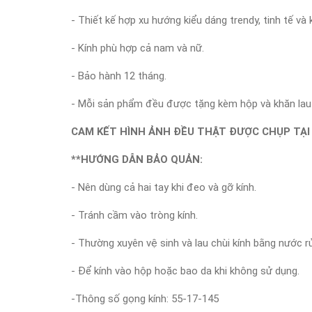
- Thiết kế hợp xu hướng kiểu dáng trendy, tinh tế v
- Kính phù hợp cả nam và nữ.
- Bảo hành 12 tháng.
- Mỗi sản phẩm đều được tặng kèm hộp và khăn lau 
CAM KẾT HÌNH ẢNH ĐỀU THẬT ĐƯỢC CHỤP TẠI 
**HƯỚNG DẪN BẢO QUẢN:
- Nên dùng cả hai tay khi đeo và gỡ kính.
- Tránh cầm vào tròng kính.
- Thường xuyên vệ sinh và lau chùi kính bằng nước r
- Để kính vào hộp hoặc bao da khi không sử dụng.
-Thông số gọng kính: 55-17-145