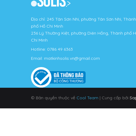
Địa chỉ: 245 Tân Sơn Nhì, phường Tân Sơn Nhì, Thành
phố Hồ Chí Minh
236 Lý Thường Kiệt, phường Diên Hồng, Thành phố 
Chí Minh
Hotline:
0786 49 6363
Email:
matkinhsolis.vn@gmail.com
© Bản quyền thuộc về
Cool Team
|
Cung cấp bởi
Sa