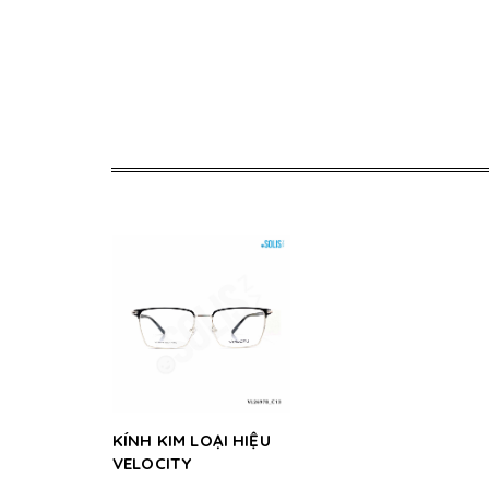
KÍNH KIM LOẠI HIỆU
VELOCITY
VL26978_C13