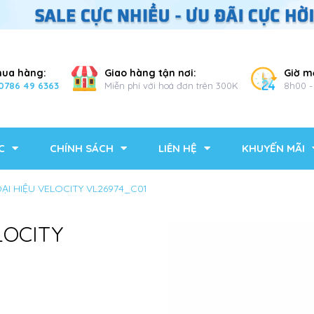
mua hàng:
Giao hàng tận nơi:
Giờ m
0786 49 6363
Miễn phí với hoá đơn trên 300K
8h00 -
C
CHÍNH SÁCH
LIÊN HỆ
KHUYẾN MÃI
OẠI HIỆU VELOCITY VL26974_C01
LOCITY