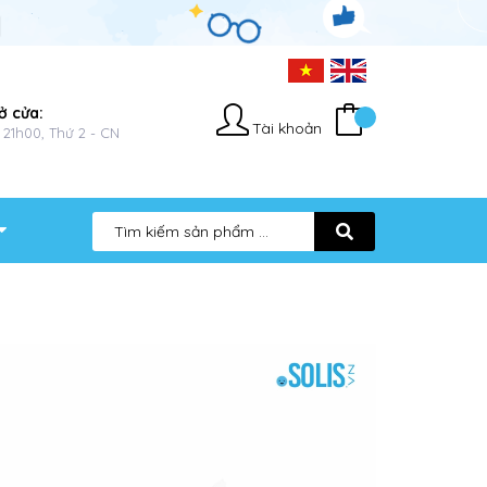
ở cửa:
Tài khoản
 21h00, Thứ 2 - CN