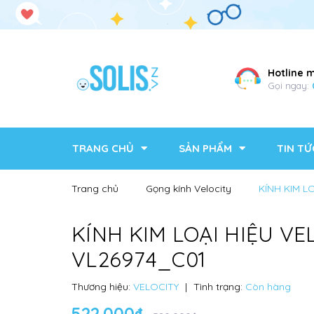
Hotline 
Gọi ngay:
TRANG CHỦ
SẢN PHẨM
TIN TỨ
Trang chủ
Gọng kính Velocity
KÍNH KIM L
KÍNH KIM LOẠI HIỆU VE
VL26974_C01
Thương hiệu:
VELOCITY
|
Tình trạng:
Còn hàng
522.000₫