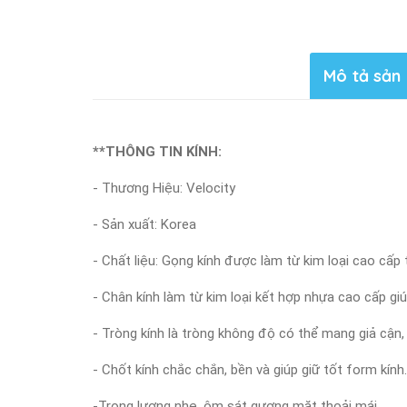
VL26974_C01
Mô tả sản
**THÔNG TIN KÍNH:
- Thương Hiệu: Velocity
- Sản xuất: Korea
- Chất liệu: Gọng kính được làm từ kim loại cao cấp
- Chân kính làm từ kim loại kết hợp nhựa cao cấp gi
- Tròng kính là tròng không độ có thể mang giả cận,
- Chốt kính chắc chắn, bền và giúp giữ tốt form kính.
-Trọng lượng nhẹ, ôm sát gương mặt thoải mái.