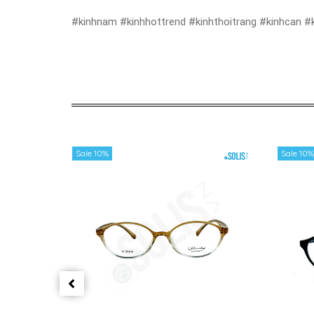
#kinhnam #kinhhottrend #kinhthoitrang #kinhcan #
Sale 10%
Sale 10%