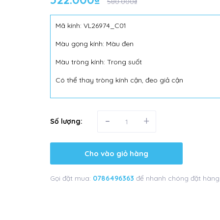
580.000₫
Mã kính: VL26974_C01
Màu gọng kính: Màu đen
Màu tròng kính: Trong suốt
Có thể thay tròng kính cận, đeo giả cận
-
+
Số lượng:
Cho vào giỏ hàng
Gọi đặt mua:
0786496363
để nhanh chóng đặt hàng