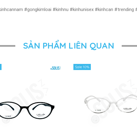
kinhcannam #gongkimloai #kinhnu #kinhunisex #kinhcan #trending #
SẢN PHẨM LIÊN QUAN
Sale 10%