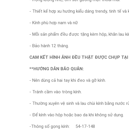
- Thiết kế hợp xu hướng kiểu dáng trendy, tinh tế v
- Kính phù hợp nam và nữ
- Mỗi sản phẩm đều được tặng kèm hộp, khăn lau kính
- Bảo hành 12 tháng.
CAM KẾT HÌNH ẢNH ĐỀU THẬT ĐƯỢC CHỤP TẠI 
**HƯỚNG DẪN BẢO QUẢN:
- Nên dùng cả hai tay khi đeo và gỡ kính.
- Tránh cầm vào tròng kính.
- Thường xuyên vệ sinh và lau chùi kính bằng nước r
- Để kính vào hộp hoặc bao da khi không sử dụng.
-Thông số gọng kính:
54-17-148