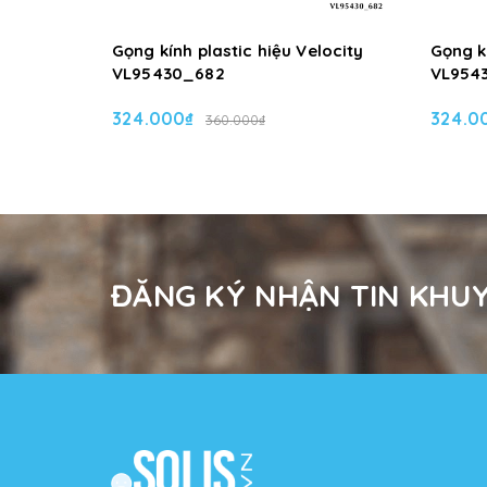
Gọng kính plastic hiệu Velocity
Gọng kí
VL95430_682
VL954
324.000₫
324.0
360.000₫
ĐĂNG KÝ NHẬN TIN KHUY