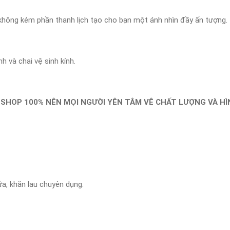
à không kém phần thanh lịch tạo cho bạn một ánh nhìn đầy ấn tượng.
 và chai vệ sinh kính.
SHOP 100% NÊN MỌI NGƯỜI YÊN TÂM VÊ CHẤT LƯỢNG VÀ HÌN
ửa, khăn lau chuyên dụng.