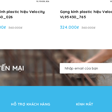
nh plastic hiệu Velocity
Gọng kính plastic hiệu Velo
30_026
VL95430_765
00₫
324.000₫
360.000₫
360.000₫
ẾN MẠI
HỖ TRỢ KHÁCH HÀNG
KÍNH MẮT