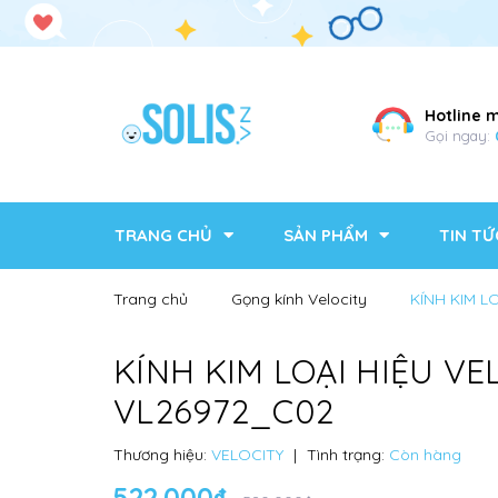
Hotline 
Gọi ngay:
TRANG CHỦ
SẢN PHẨM
TIN TỨ
Trang chủ
Gọng kính Velocity
KÍNH KIM L
KÍNH KIM LOẠI HIỆU VE
VL26972_C02
Thương hiệu:
VELOCITY
|
Tình trạng:
Còn hàng
522.000₫