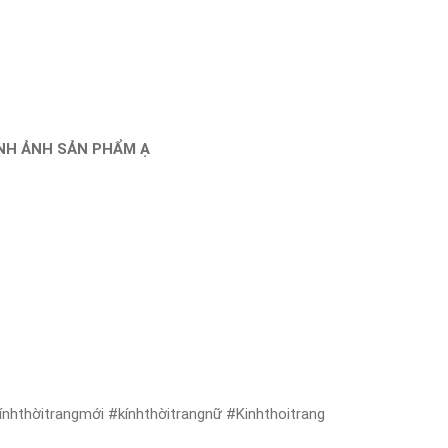
ÌNH ẢNH SẢN PHẨM Ạ
nhthờitrangmới #kínhthờitrangnữ #Kinhthoitrang