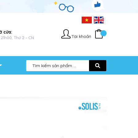
ở cửa:
Tài khoản
 21h00, Thứ 2 - CN