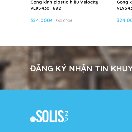
Gọng kính plastic hiệu Velocity
Gọng kí
VL95430_682
VL954
324.000₫
324.0
360.000₫
ĐĂNG KÝ NHẬN TIN KHUY