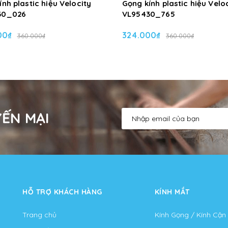
nh plastic hiệu Velocity
Gọng kính plastic hiệu Velo
30_026
VL95430_765
00₫
324.000₫
360.000₫
360.000₫
ẾN MẠI
HỖ TRỢ KHÁCH HÀNG
KÍNH MẮT
Trang chủ
Kính Gọng / Kính Cận