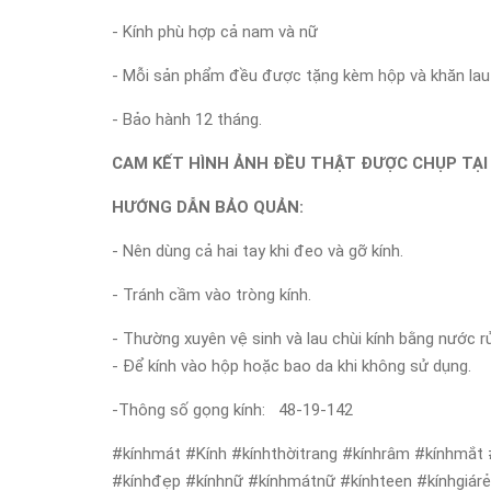
- Kính phù hợp cả nam và nữ
- Mỗi sản phẩm đều được tặng kèm hộp và khăn lau 
- Bảo hành 12 tháng.
CAM KẾT HÌNH ẢNH ĐỀU THẬT ĐƯỢC CHỤP TẠI
HƯỚNG DẪN BẢO QUẢN:
- Nên dùng cả hai tay khi đeo và gỡ kính.
- Tránh cầm vào tròng kính.
- Thường xuyên vệ sinh và lau chùi kính bằng nước r
- Để kính vào hộp hoặc bao da khi không sử dụng.
-Thông số gọng kính: 48-19-142
#kínhmát #Kính #kínhthờitrang #kínhrâm #kínhmắt 
#kínhđẹp #kínhnữ #kínhmátnữ #kínhteen #kínhgiár