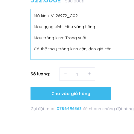
580.000₫
Mã kính: VL26972_C02
Màu gọng kính: Màu vàng hồng
Màu tròng kính: Trong suốt
Có thể thay tròng kính cận, đeo giả cận
-
+
Số lượng:
Cho vào giỏ hàng
Gọi đặt mua:
0786496363
để nhanh chóng đặt hàng