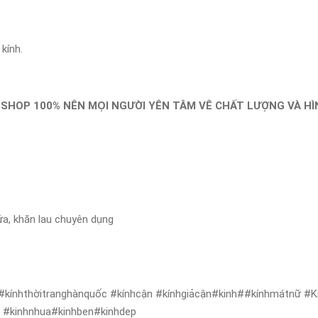
kính.
 SHOP 100% NÊN MỌI NGƯỜI YÊN TÂM VÊ CHẤT LƯỢNG VÀ H
ửa, khăn lau chuyên dụng
#kínhthờitranghànquốc #kínhcận #kínhgiảcận#kinh##kínhmátnữ #Kí
ẻ #kinhnhua#kinhben#kinhdep