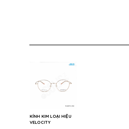
KÍNH KIM LOẠI HIỆU
VELOCITY
VL26972_C02