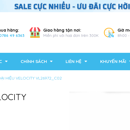
mua hàng:
Giao hàng tận nơi:
Giờ m
0786 49 6363
Miễn phí với hoá đơn trên 300K
8h00 -
C
CHÍNH SÁCH
LIÊN HỆ
KHUYẾN MÃI
OẠI HIỆU VELOCITY VL26972_C02
LOCITY