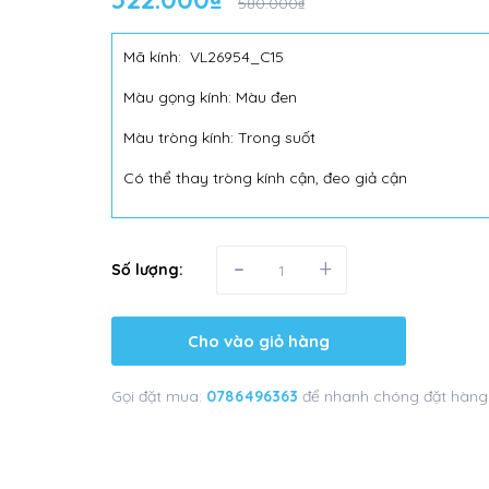
580.000₫
Mã kính: VL26954_C15
Màu gọng kính: Màu đen
Màu tròng kính: Trong suốt
Có thể thay tròng kính cận, đeo giả cận
-
+
Số lượng:
Cho vào giỏ hàng
Gọi đặt mua:
0786496363
để nhanh chóng đặt hàng