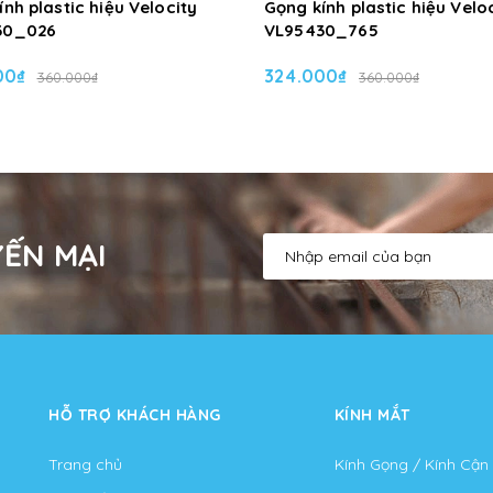
nh plastic hiệu Velocity
Gọng kính plastic hiệu Velo
30_026
VL95430_765
00₫
324.000₫
360.000₫
360.000₫
ẾN MẠI
HỖ TRỢ KHÁCH HÀNG
KÍNH MẮT
Trang chủ
Kính Gọng / Kính Cận