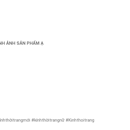
ÌNH ẢNH SẢN PHẨM Ạ
nhthờitrangmới #kínhthờitrangnữ #Kinhthoitrang