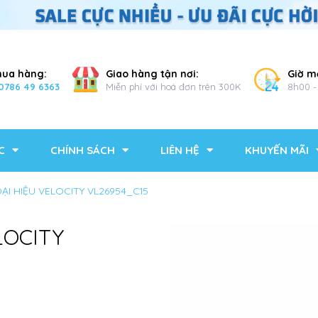
mua hàng:
Giao hàng tận nơi:
Giờ m
0786 49 6363
Miễn phí với hoá đơn trên 300K
8h00 -
C
CHÍNH SÁCH
LIÊN HỆ
KHUYẾN MÃI
OẠI HIỆU VELOCITY VL26954_C15
LOCITY