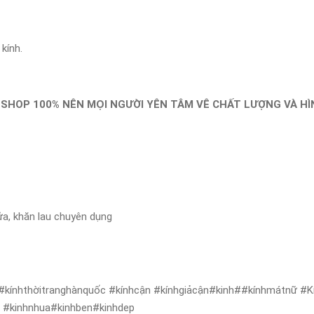
kính.
 SHOP 100% NÊN MỌI NGƯỜI YÊN TÂM VÊ CHẤT LƯỢNG VÀ H
ửa, khăn lau chuyên dụng
#kínhthờitranghànquốc #kínhcận #kínhgiảcận#kinh##kínhmátnữ #Kí
ẻ #kinhnhua#kinhben#kinhdep