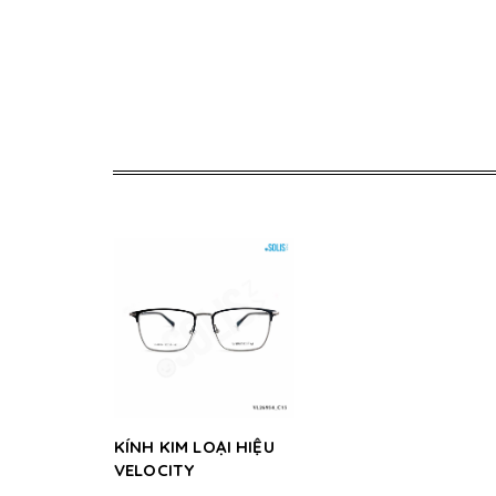
KÍNH KIM LOẠI HIỆU
VELOCITY
VL26954_C15