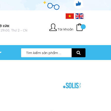
ở cửa:
Tài khoản
 21h00, Thứ 2 - CN