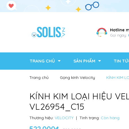
Hotline 
Gọi ngay:
TRANG CHỦ
SẢN PHẨM
TIN TỨ
Trang chủ
Gọng kính Velocity
KÍNH KIM L
KÍNH KIM LOẠI HIỆU VE
VL26954_C15
Thương hiệu:
VELOCITY
|
Tình trạng:
Còn hàng
522.000₫