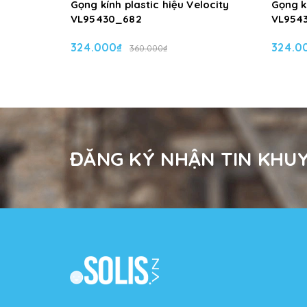
Gọng kính plastic hiệu Velocity
Gọng kí
VL95430_682
VL954
324.000₫
324.0
360.000₫
ĐĂNG KÝ NHẬN TIN KHUY