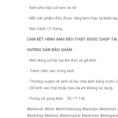
- Kính phù hợp cả nam và nữ
- Mỗi sản phẩm đều được tặng kèm hộp và khăn lau 
- Bảo hành 12 tháng.
CAM KẾT HÌNH ẢNH ĐỀU THẬT ĐƯỢC CHỤP TẠI
HƯỚNG DẪN BẢO QUẢN:
- Nên dùng cả hai tay khi đeo và gỡ kính.
- Tránh cầm vào tròng kính.
- Thường xuyên vệ sinh và lau chùi kính bằng nước r
- Để kính vào hộp hoặc bao da khi không sử dụng.
-Thông số gọng kính: 53-17-145
#kínhmát #Kính #kínhthờitrang #kínhrâm #kínhmắt 
#kínhđẹp #kínhnữ #kínhmátnữ #kínhteen #kínhgiár