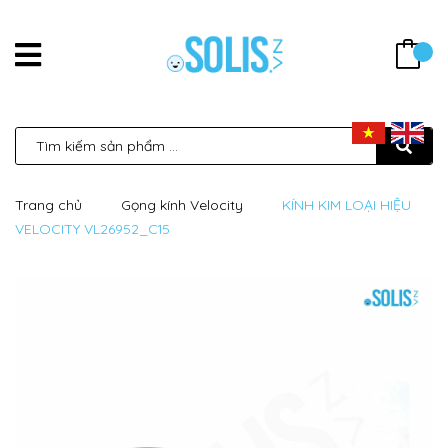
Trang chủ
Gọng kính Velocity
KÍNH KIM LOẠI HIỆU
VELOCITY VL26952_C15