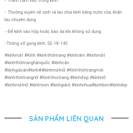
- Tránh cầm vào tròng kính.
- Thường xuyên vệ sinh và lau chùi kính bằng nước rửa, khăn
lau chuyên dụng
- Để kính vào hộp hoặc bao da khi không sử dụng.
-Thông số gọng kính: 52-18-145
#kínhmát #Kính #kínhthờitrang #kínhrâm #kínhmắt
#kínhthờitranghànquốc #kínhcận
#kínhgiảcận#kinh##kínhmátnữ #Kínhthờitrangmới
#kínhthờitrangnữ #Kinhthoitrang #kínhđẹp #kínhnữ
#kínhmátnữ #kínhteen #kínhgiárẻ #kinhnhua#kinhben#kinhdep
SẢN PHẨM LIÊN QUAN