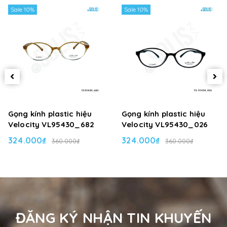
Sale 10%
Sale 10%
Gọng kính plastic hiệu
Gọng kính plastic hiệu
Velocity VL95430_682
Velocity VL95430_026
324.000₫
324.000₫
360.000₫
360.000₫
ĐĂNG KÝ NHẬN TIN KHUYẾN