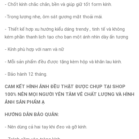
- Chốt kính chắc chắn, bền và giúp giữ tốt form kính.
-Trọng lượng nhẹ, ôm sát gương mặt thoải mái.
- Thiết kế hợp xu hướng kiểu dáng trendy , tinh tế và không
kém phần thanh lịch tạo cho bạn một ánh nhìn dày ấn tượng
- Kính phù hợp với nam và nữ
- Mỗi sản phẩm đều được tặng kèm hộp và khăn lau kính.
- Bảo hành 12 tháng.
CAM KẾT HÌNH ẢNH ĐỀU THẬT ĐƯỢC CHỤP TẠI SHOP
100% NÊN MỌI NGƯỜI YÊN TÂM VÊ CHẤT LƯỢNG VÀ HÌNH
ẢNH SẢN PHẨM Ạ
HƯỚNG DẪN BẢO QUẢN:
- Nên dùng cả hai tay khi đeo và gỡ kính.