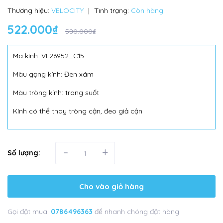
Thương hiệu:
VELOCITY
|
Tình trạng:
Còn hàng
522.000₫
580.000₫
Mã kính: VL26952_C15
Màu gọng kính: Đen xám
Màu tròng kính: trong suốt
Kính có thể thay tròng cận, đeo giả cận
-
+
Số lượng:
Cho vào giỏ hàng
Gọi đặt mua:
0786496363
để nhanh chóng đặt hàng