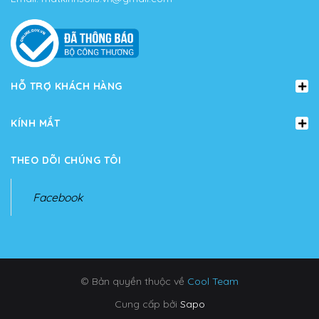
HỖ TRỢ KHÁCH HÀNG
KÍNH MẮT
THEO DÕI CHÚNG TÔI
Facebook
© Bản quyền thuộc về
Cool Team
Cung cấp bởi
Sapo