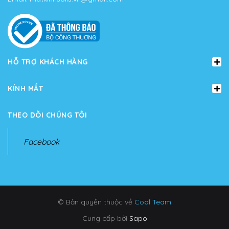
HỖ TRỢ KHÁCH HÀNG
KÍNH MẮT
THEO DÕI CHÚNG TÔI
Facebook
© Bản quyền thuộc về
Cool Team
Cung cấp bởi
Sapo