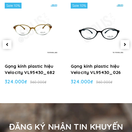
Sale 10%
Sale 10%
Gọng kính plastic hiệu
Gọng kính plastic hiệu
Velocity VL95430_682
Velocity VL95430_026
324.000₫
324.000₫
360.000₫
360.000₫
ĐĂNG KÝ NHẬN TIN KHUYẾN