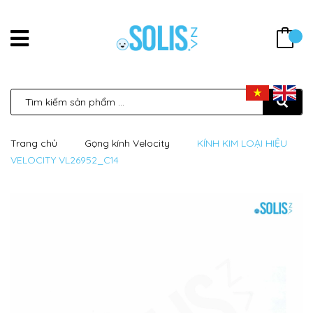
Trang chủ
Gọng kính Velocity
KÍNH KIM LOẠI HIỆU
VELOCITY VL26952_C14