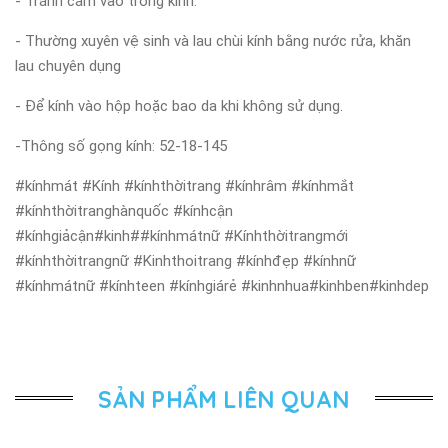
- Tránh cầm vào tròng kính.
- Thường xuyên vệ sinh và lau chùi kính bằng nước rửa, khăn
lau chuyên dụng
- Để kính vào hộp hoặc bao da khi không sử dụng.
-Thông số gọng kính: 52-18-145
#kínhmát #Kính #kínhthờitrang #kínhrâm #kínhmắt
#kínhthờitranghànquốc #kínhcận
#kínhgiảcận#kinh##kínhmátnữ #Kínhthờitrangmới
#kínhthờitrangnữ #Kinhthoitrang #kínhđẹp #kínhnữ
#kínhmátnữ #kínhteen #kínhgiárẻ #kinhnhua#kinhben#kinhdep
SẢN PHẨM LIÊN QUAN