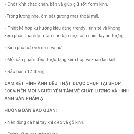
- Chốt kính chắc chắn, bền và giúp giữ tốt form kính.
-Trọng lượng nhẹ, ôm sát gương mặt thoải mái.
- Thiết kế hợp xu hướng kiểu dáng trendy , tinh tế và không
kém phần thanh lịch tạo cho bạn một ánh nhìn dày ấn tượng
- Kính phù hợp với nam và nữ
- Mỗi sản phẩm đều được tặng kèm hộp và khăn lau kính.
- Bảo hành 12 tháng.
CAM KẾT HÌNH ẢNH ĐỀU THẬT ĐƯỢC CHỤP TẠI SHOP
100% NÊN MỌI NGƯỜI YÊN TÂM VÊ CHẤT LƯỢNG VÀ HÌNH
ẢNH SẢN PHẨM Ạ
HƯỚNG DẪN BẢO QUẢN:
- Nên dùng cả hai tay khi đeo và gỡ kính.