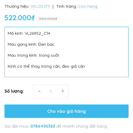
Thương hiệu:
VELOCITY
|
Tình trạng:
Còn hàng
522.000₫
580.000₫
Mã kính: VL26952_C14
Màu gọng kính: Đen bạc
Màu tròng kính: trong suốt
Kính có thể thay tròng cận, đeo giả cận
-
+
Số lượng:
Cho vào giỏ hàng
Gọi đặt mua:
0786496363
để nhanh chóng đặt hàng