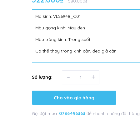
580.000₫
Mã kính: VL26948_C01
Màu gọng kính: Màu đen
Màu tròng kính: Trong suốt
Có thể thay tròng kính cận, đeo giả cận
-
+
Số lượng:
Cho vào giỏ hàng
Gọi đặt mua:
0786496363
để nhanh chóng đặt hàng