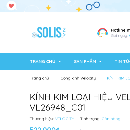
Hotline 
Gọi ngay:
TRANG CHỦ
SẢN PHẨM
TIN TỨ
Trang chủ
Gọng kính Velocity
KÍNH KIM L
KÍNH KIM LOẠI HIỆU VE
VL26948_C01
Thương hiệu:
VELOCITY
|
Tình trạng:
Còn hàng
522.000₫