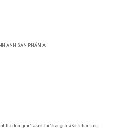
ÌNH ẢNH SẢN PHẨM Ạ
nhthờitrangmới #kínhthờitrangnữ #Kinhthoitrang