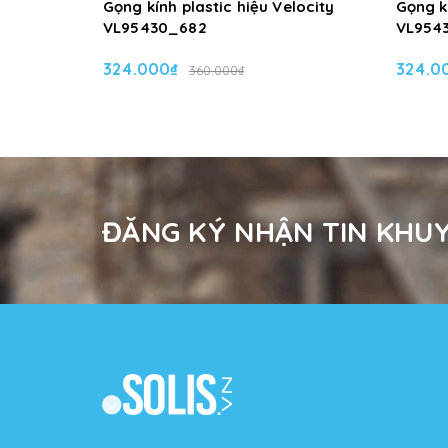
Gọng kính plastic hiệu Velocity
Gọng kí
VL95430_682
VL954
324.000₫
324.0
360.000₫
ĐĂNG KÝ NHẬN TIN KHUY