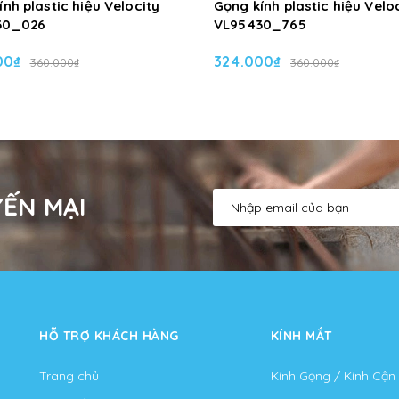
nh plastic hiệu Velocity
Gọng kính plastic hiệu Velo
30_026
VL95430_765
00₫
324.000₫
360.000₫
360.000₫
ẾN MẠI
HỖ TRỢ KHÁCH HÀNG
KÍNH MẮT
Trang chủ
Kính Gọng / Kính Cận