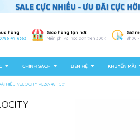
mua hàng:
Giao hàng tận nơi:
Giờ m
0786 49 6363
Miễn phí với hoá đơn trên 300K
8h00 -
C
CHÍNH SÁCH
LIÊN HỆ
KHUYẾN MÃI
OẠI HIỆU VELOCITY VL26948_C01
LOCITY