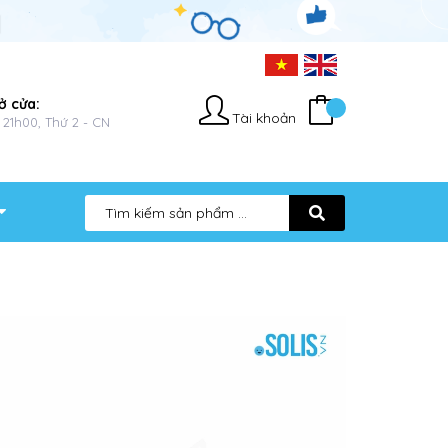
ở cửa:
Tài khoản
 21h00, Thứ 2 - CN