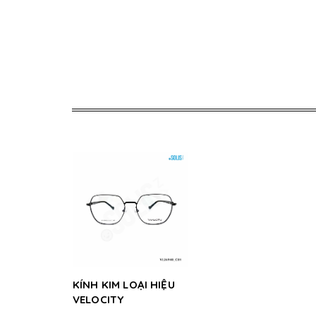
KÍNH KIM LOẠI HIỆU
VELOCITY
VL26948_C01