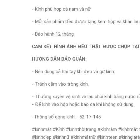
- Kính phù hợp cả nam và nữ
- Mỗi sản phẩm đều được tặng kèm hộp và khăn lau 
- Bảo hành 12 tháng.
CAM KẾT HÌNH ẢNH ĐỀU THẬT ĐƯỢC CHỤP TẠI
HƯỚNG DẪN BẢO QUẢN:
- Nên dùng cả hai tay khi đeo và gỡ kính.
- Tránh cầm vào tròng kính.
- Thường xuyên vệ sinh và lau chùi kính bằng nước r
- Để kính vào hộp hoặc bao da khi không sử dụng.
-Thông số gọng kính: 52-17-145
#kínhmát #Kính #kínhthờitrang #kínhrâm #kínhmắt 
#kínhđẹp #kínhnữ #kínhmátnữ #kínhteen #kínhgiár