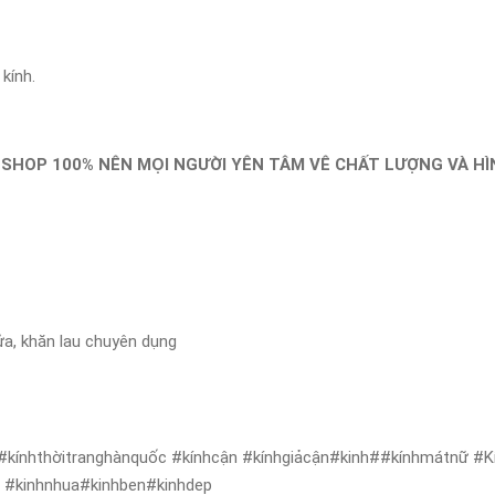
kính.
 SHOP 100% NÊN MỌI NGƯỜI YÊN TÂM VÊ CHẤT LƯỢNG VÀ H
ửa, khăn lau chuyên dụng
#kínhthờitranghànquốc #kínhcận #kínhgiảcận#kinh##kínhmátnữ #Kí
ẻ #kinhnhua#kinhben#kinhdep