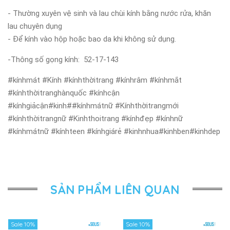
- Thường xuyên vệ sinh và lau chùi kính bằng nước rửa, khăn
lau chuyên dụng
- Để kính vào hộp hoặc bao da khi không sử dụng.
-Thông số gọng kính: 52-17-143
#kínhmát #Kính #kínhthờitrang #kínhrâm #kínhmắt
#kínhthờitranghànquốc #kínhcận
#kínhgiảcận#kinh##kínhmátnữ #Kínhthờitrangmới
#kínhthờitrangnữ #Kinhthoitrang #kínhđẹp #kínhnữ
#kínhmátnữ #kínhteen #kínhgiárẻ #kinhnhua#kinhben#kinhdep
SẢN PHẨM LIÊN QUAN
Sale 10%
Sale 10%