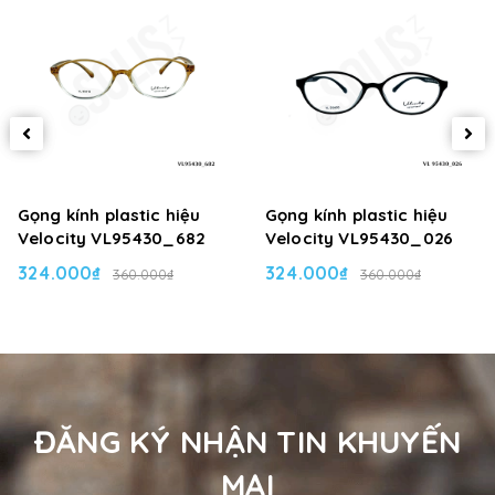
Gọng kính plastic hiệu
Gọng kính plastic hiệu
Velocity VL95430_682
Velocity VL95430_026
324.000₫
324.000₫
360.000₫
360.000₫
ĐĂNG KÝ NHẬN TIN KHUYẾN
MẠI