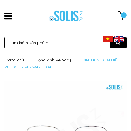
Trang chủ
Gọng kính Velocity
KÍNH KIM LOẠI HIỆU
VELOCITY VL26942_C04