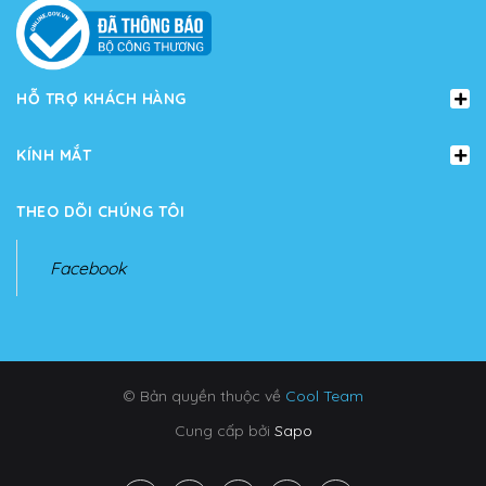
HỖ TRỢ KHÁCH HÀNG
KÍNH MẮT
THEO DÕI CHÚNG TÔI
Facebook
© Bản quyền thuộc về
Cool Team
Cung cấp bởi
Sapo