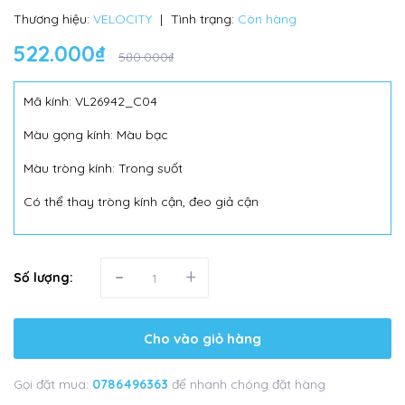
Thương hiệu:
VELOCITY
|
Tình trạng:
Còn hàng
522.000₫
580.000₫
Mã kính: VL26942_C04
Màu gọng kính: Màu bạc
Màu tròng kính: Trong suốt
Có thể thay tròng kính cận, đeo giả cận
-
+
Số lượng:
Cho vào giỏ hàng
Gọi đặt mua:
0786496363
để nhanh chóng đặt hàng