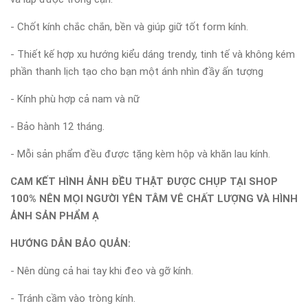
- Chốt kính chắc chắn, bền và giúp giữ tốt form kính.
- Thiết kế hợp xu hướng kiểu dáng trendy, tinh tế và không kém
phần thanh lịch tạo cho bạn một ánh nhìn đầy ấn tượng
- Kính phù hợp cả nam và nữ
- Bảo hành 12 tháng.
- Mỗi sản phẩm đều được tặng kèm hộp và khăn lau kính.
CAM KẾT HÌNH ẢNH ĐỀU THẬT ĐƯỢC CHỤP TẠI SHOP
100% NÊN MỌI NGƯỜI YÊN TÂM VÊ CHẤT LƯỢNG VÀ HÌNH
ẢNH SẢN PHẨM Ạ
HƯỚNG DẪN BẢO QUẢN:
- Nên dùng cả hai tay khi đeo và gỡ kính.
- Tránh cầm vào tròng kính.