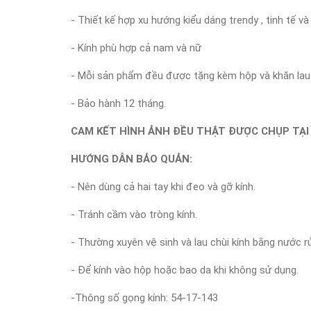
- Thiết kế hợp xu hướng kiểu dáng trendy , tinh tế 
- Kính phù hợp cả nam và nữ
- Mỗi sản phẩm đều được tặng kèm hộp và khăn lau 
- Bảo hành 12 tháng.
CAM KẾT HÌNH ẢNH ĐỀU THẬT ĐƯỢC CHỤP TẠI
HƯỚNG DẪN BẢO QUẢN:
- Nên dùng cả hai tay khi đeo và gỡ kính.
- Tránh cầm vào tròng kính.
- Thường xuyên vệ sinh và lau chùi kính bằng nước r
- Để kính vào hộp hoặc bao da khi không sử dụng.
-Thông số gọng kính: 54-17-143