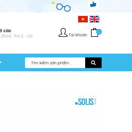
ở cửa:
Tài khoản
 21h00, Thứ 2 - CN