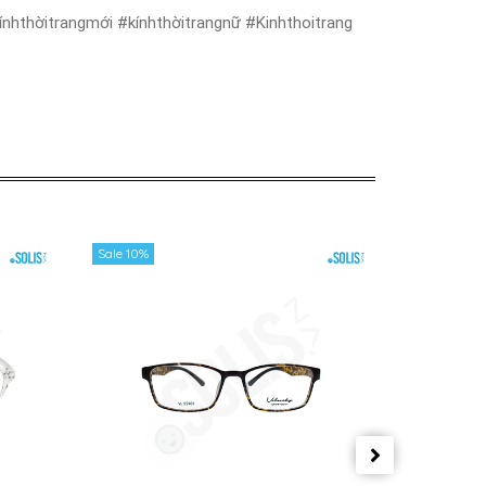
nhthờitrangmới #kínhthờitrangnữ #Kinhthoitrang
Sale 10%
Sale 10%