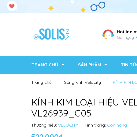
Hotline 
Gọi ngay:
TRANG CHỦ
SẢN PHẨM
TIN TỨ
Trang chủ
Gọng kính Velocity
KÍNH KIM L
KÍNH KIM LOẠI HIỆU VE
VL26939_C05
Thương hiệu:
VELOCITY
|
Tình trạng:
Còn hàng
522.000₫