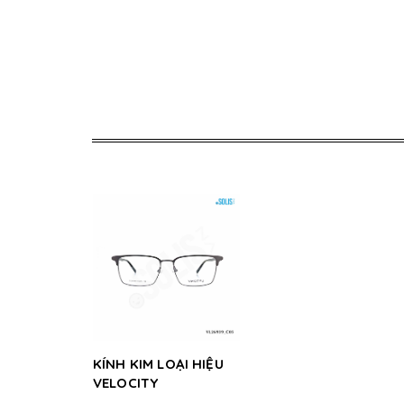
KÍNH KIM LOẠI HIỆU
VELOCITY
VL26939_C05