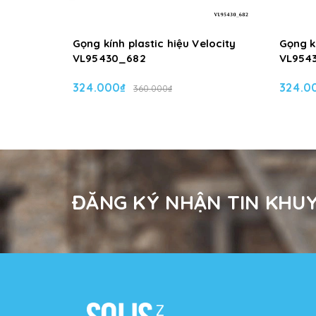
Gọng kính plastic hiệu Velocity
Gọng kí
VL95430_682
VL954
324.000₫
324.0
360.000₫
ĐĂNG KÝ NHẬN TIN KHUY