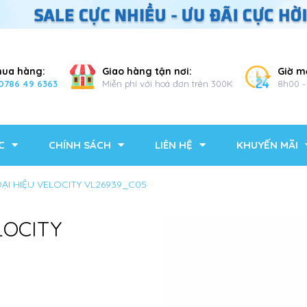
mua hàng:
Giao hàng tận nơi:
Giờ m
0786 49 6363
Miễn phí với hoá đơn trên 300K
8h00 -
C
CHÍNH SÁCH
LIÊN HỆ
KHUYẾN MÃI
OẠI HIỆU VELOCITY VL26939_C05
LOCITY