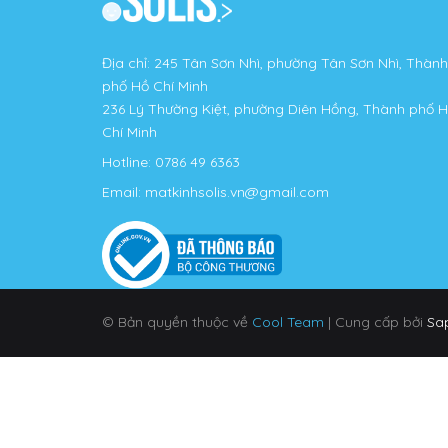
Địa chỉ: 245 Tân Sơn Nhì, phường Tân Sơn Nhì, Thành
phố Hồ Chí Minh
236 Lý Thường Kiệt, phường Diên Hồng, Thành phố 
Chí Minh
Hotline:
0786 49 6363
Email:
matkinhsolis.vn@gmail.com
© Bản quyền thuộc về
Cool Team
|
Cung cấp bởi
Sa