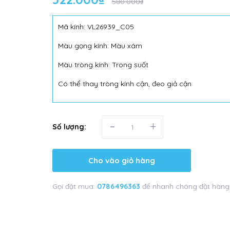
580.000₫
Mã kính: VL26939_C05
Màu gọng kính: Màu xám
Màu tròng kính: Trong suốt
Có thể thay tròng kính cận, đeo giả cận
-
+
Số lượng:
Cho vào giỏ hàng
Gọi đặt mua:
0786496363
để nhanh chóng đặt hàng