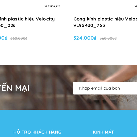
nh plastic hiệu Velocity
Gọng kính plastic hiệu Velo
30_026
VL95430_765
00₫
324.000₫
360.000₫
360.000₫
ẾN MẠI
HỖ TRỢ KHÁCH HÀNG
KÍNH MẮT