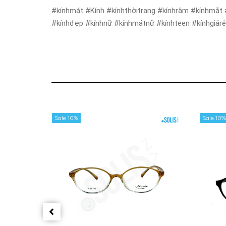
#kínhmát #Kính #kínhthờitrang #kínhrâm #kínhmắt 
#kínhđẹp #kínhnữ #kínhmátnữ #kínhteen #kínhgiár
Sale 10%
Sale 10%