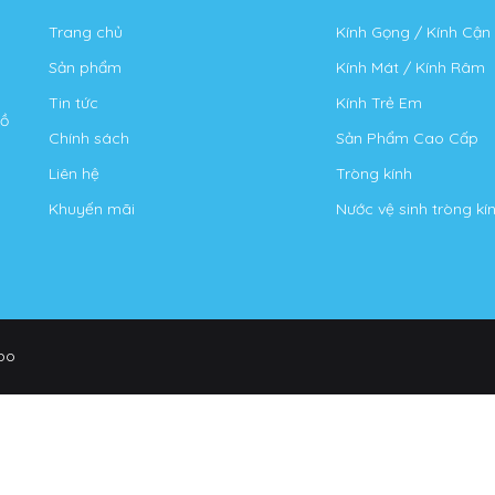
Trang chủ
Kính Gọng / Kính Cận
Sản phẩm
Kính Mát / Kính Râm
Tin tức
Kính Trẻ Em
Hồ
Chính sách
Sản Phẩm Cao Cấp
Liên hệ
Tròng kính
Khuyến mãi
Nước vệ sinh tròng kí
po