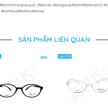
#kínhthờitranghànquốc #kínhcận #kínhgiảcận#kinh##kínhmátnữ #Kí
ẻ #kinhnhua#kinhben#kinhde
SẢN PHẨM LIÊN QUAN
Sale 10%