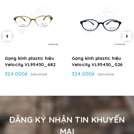
Gọng kính plastic hiệu
Gọng kính plastic hiệu
Velocity VL95430_682
Velocity VL95430_026
324.000₫
324.000₫
360.000₫
360.000₫
ĐĂNG KÝ NHẬN TIN KHUYẾN
MẠI