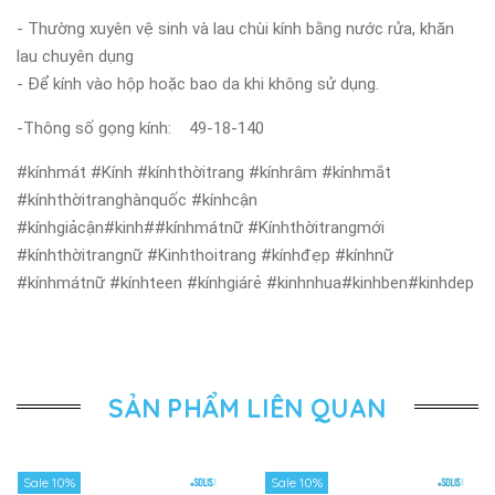
- Thường xuyên vệ sinh và lau chùi kính bằng nước rửa, khăn
lau chuyên dụng
- Để kính vào hộp hoặc bao da khi không sử dụng.
-Thông số gọng kính: 49-18-140
#kínhmát #Kính #kínhthờitrang #kínhrâm #kínhmắt
#kínhthờitranghànquốc #kínhcận
#kínhgiảcận#kinh##kínhmátnữ #Kínhthờitrangmới
#kínhthờitrangnữ #Kinhthoitrang #kínhđẹp #kínhnữ
#kínhmátnữ #kínhteen #kínhgiárẻ #kinhnhua#kinhben#kinhdep
SẢN PHẨM LIÊN QUAN
Sale 10%
Sale 10%