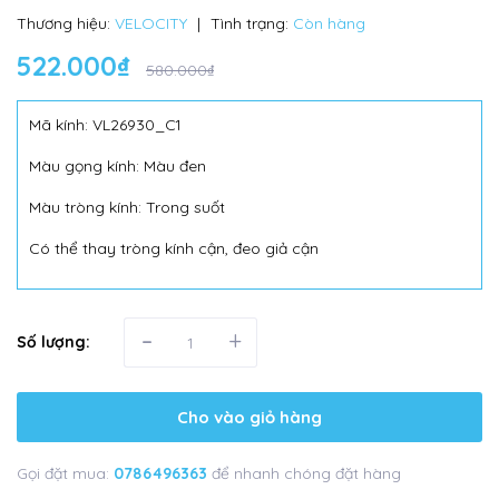
Thương hiệu:
VELOCITY
|
Tình trạng:
Còn hàng
522.000₫
580.000₫
Mã kính: VL26930_C1
Màu gọng kính: Màu đen
Màu tròng kính: Trong suốt
Có thể thay tròng kính cận, đeo giả cận
-
+
Số lượng:
Cho vào giỏ hàng
Gọi đặt mua:
0786496363
để nhanh chóng đặt hàng