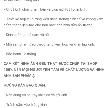
- Chốt kính chắc chắn, bền và giúp giữ tốt form kính.
- Thiết kế hợp xu hướng kiểu dáng trendy, tinh tế và không kém
phần thanh lịch tạo cho bạn một ánh nhìn đầy ấn tượng
- Kính phù hợp cả nam và nữ
- Mỗi sản phẩm đều được tặng kèm hộp và khăn lau kính.
- Bảo hành 12 tháng.
CAM KẾT HÌNH ẢNH ĐỀU THẬT ĐƯỢC CHỤP TẠI SHOP
100% NÊN MỌI NGƯỜI YÊN TÂM VÊ CHẤT LƯỢNG VÀ HÌNH
ẢNH SẢN PHẨM Ạ
HƯỚNG DẪN BẢO QUẢN:
- Nên dùng cả hai tay khi đeo và gỡ kính.
- Tránh cầm vào tròng kính.