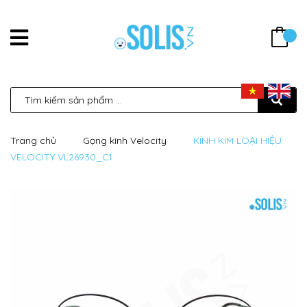
Trang chủ
Gọng kính Velocity
KÍNH KIM LOẠI HIỆU
VELOCITY VL26930_C1