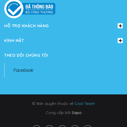
HỖ TRỢ KHÁCH HÀNG
KÍNH MẮT
THEO DÕI CHÚNG TÔI
Facebook
© Bản quyền thuộc về
Cool Team
Cung cấp bởi
Sapo