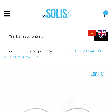
Trang chủ
Gọng kính Velocity
KÍNH KIM LOẠI HIỆU
VELOCITY VL26928_C03