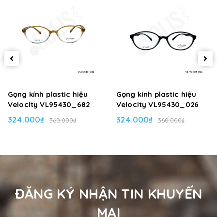
Gọng kính plastic hiệu
Gọng kính plastic hiệu
Velocity VL95430_682
Velocity VL95430_026
324.000₫
324.000₫
360.000₫
360.000₫
ĐĂNG KÝ NHẬN TIN KHUYẾN
MẠI