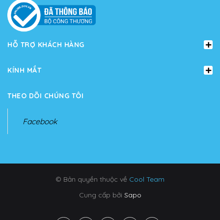
HỖ TRỢ KHÁCH HÀNG
KÍNH MẮT
THEO DÕI CHÚNG TÔI
Facebook
© Bản quyền thuộc về
Cool Team
Cung cấp bởi
Sapo