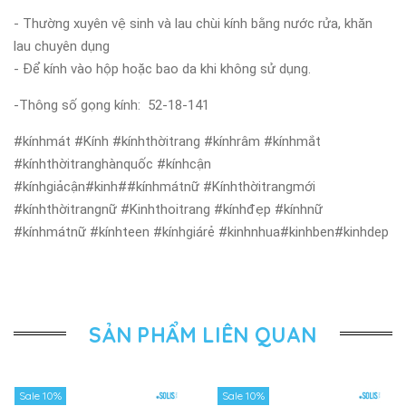
- Thường xuyên vệ sinh và lau chùi kính bằng nước rửa, khăn
lau chuyên dụng
- Để kính vào hộp hoặc bao da khi không sử dụng.
-Thông số gọng kính: 52-18-141
#kínhmát #Kính #kínhthờitrang #kínhrâm #kínhmắt
#kínhthờitranghànquốc #kínhcận
#kínhgiảcận#kinh##kínhmátnữ #Kínhthờitrangmới
#kínhthờitrangnữ #Kinhthoitrang #kínhđẹp #kínhnữ
#kínhmátnữ #kínhteen #kínhgiárẻ #kinhnhua#kinhben#kinhdep
SẢN PHẨM LIÊN QUAN
Sale 10%
Sale 10%