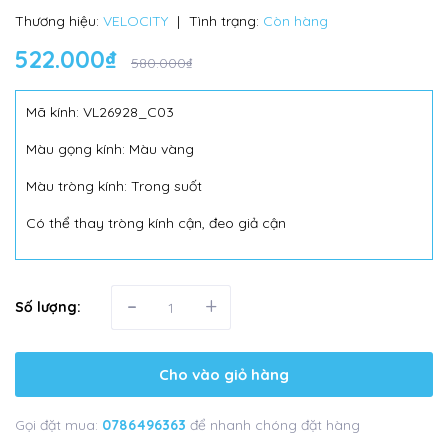
Thương hiệu:
VELOCITY
|
Tình trạng:
Còn hàng
522.000₫
580.000₫
Mã kính: VL26928_C03
Màu gọng kính: Màu vàng
Màu tròng kính: Trong suốt
Có thể thay tròng kính cận, đeo giả cận
-
+
Số lượng:
Cho vào giỏ hàng
Gọi đặt mua:
0786496363
để nhanh chóng đặt hàng