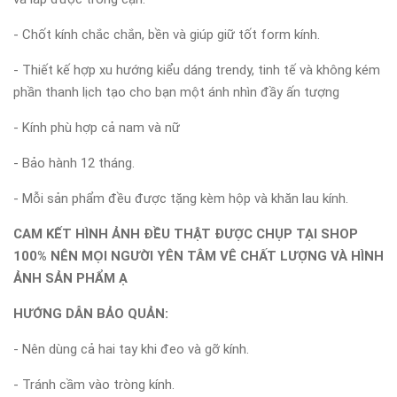
- Chốt kính chắc chắn, bền và giúp giữ tốt form kính.
- Thiết kế hợp xu hướng kiểu dáng trendy, tinh tế và không kém
phần thanh lịch tạo cho bạn một ánh nhìn đầy ấn tượng
- Kính phù hợp cả nam và nữ
- Bảo hành 12 tháng.
- Mỗi sản phẩm đều được tặng kèm hộp và khăn lau kính.
CAM KẾT HÌNH ẢNH ĐỀU THẬT ĐƯỢC CHỤP TẠI SHOP
100% NÊN MỌI NGƯỜI YÊN TÂM VÊ CHẤT LƯỢNG VÀ HÌNH
ẢNH SẢN PHẨM Ạ
HƯỚNG DẪN BẢO QUẢN:
- Nên dùng cả hai tay khi đeo và gỡ kính.
- Tránh cầm vào tròng kính.