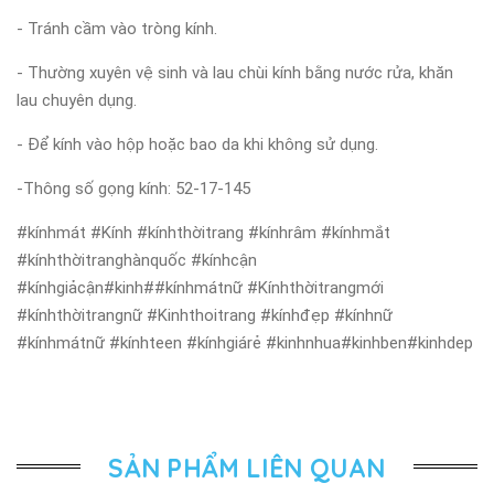
- Tránh cầm vào tròng kính.
- Thường xuyên vệ sinh và lau chùi kính bằng nước rửa, khăn
lau chuyên dụng.
- Để kính vào hộp hoặc bao da khi không sử dụng.
-Thông số gọng kính: 52-17-145
#kínhmát #Kính #kínhthờitrang #kínhrâm #kínhmắt
#kínhthờitranghànquốc #kínhcận
#kínhgiảcận#kinh##kínhmátnữ #Kínhthờitrangmới
#kínhthờitrangnữ #Kinhthoitrang #kínhđẹp #kínhnữ
#kínhmátnữ #kínhteen #kínhgiárẻ #kinhnhua#kinhben#kinhdep
SẢN PHẨM LIÊN QUAN