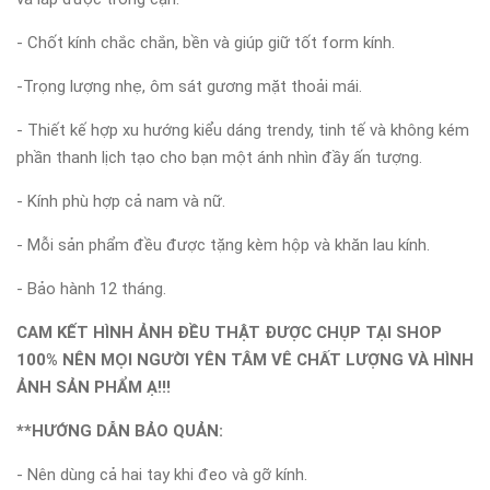
- Chốt kính chắc chắn, bền và giúp giữ tốt form kính.
-Trọng lượng nhẹ, ôm sát gương mặt thoải mái.
- Thiết kế hợp xu hướng kiểu dáng trendy, tinh tế và không kém
phần thanh lịch tạo cho bạn một ánh nhìn đầy ấn tượng.
- Kính phù hợp cả nam và nữ.
- Mỗi sản phẩm đều được tặng kèm hộp và khăn lau kính.
- Bảo hành 12 tháng.
CAM KẾT HÌNH ẢNH ĐỀU THẬT ĐƯỢC CHỤP TẠI SHOP
100% NÊN MỌI NGƯỜI YÊN TÂM VÊ CHẤT LƯỢNG VÀ HÌNH
ẢNH SẢN PHẨM Ạ!!!
**HƯỚNG DẪN BẢO QUẢN:
- Nên dùng cả hai tay khi đeo và gỡ kính.