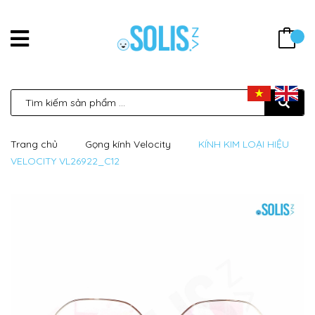
Trang chủ
Gọng kính Velocity
KÍNH KIM LOẠI HIỆU
VELOCITY VL26922_C12