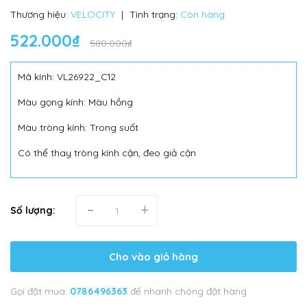
Thương hiệu:
VELOCITY
|
Tình trạng:
Còn hàng
522.000₫
580.000₫
Mã kính: VL26922_C12
Màu gọng kính: Màu hồng
Màu tròng kính: Trong suốt
Có thể thay tròng kính cận, đeo giả cận
-
+
Số lượng:
Cho vào giỏ hàng
Gọi đặt mua:
0786496363
để nhanh chóng đặt hàng