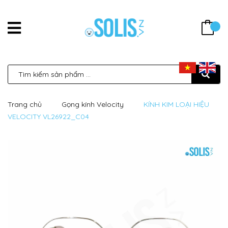
Trang chủ
Gọng kính Velocity
KÍNH KIM LOẠI HIỆU
VELOCITY VL26922_C04