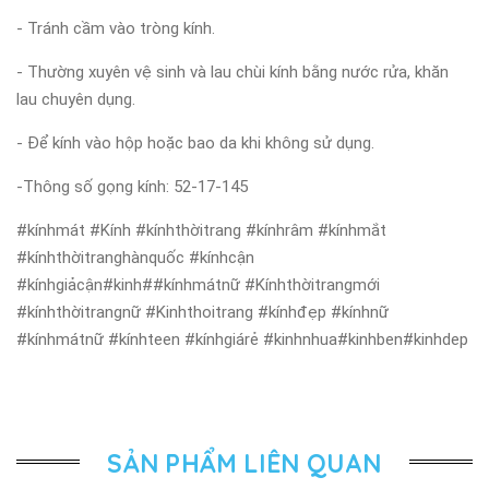
- Tránh cầm vào tròng kính.
- Thường xuyên vệ sinh và lau chùi kính bằng nước rửa, khăn
lau chuyên dụng.
- Để kính vào hộp hoặc bao da khi không sử dụng.
-Thông số gọng kính: 52-17-145
#kínhmát #Kính #kínhthờitrang #kínhrâm #kínhmắt
#kínhthờitranghànquốc #kínhcận
#kínhgiảcận#kinh##kínhmátnữ #Kínhthờitrangmới
#kínhthờitrangnữ #Kinhthoitrang #kínhđẹp #kínhnữ
#kínhmátnữ #kínhteen #kínhgiárẻ #kinhnhua#kinhben#kinhdep
SẢN PHẨM LIÊN QUAN