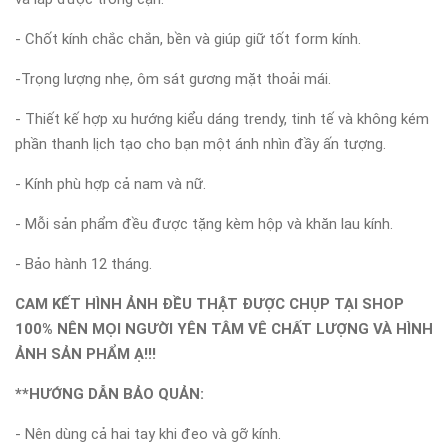
- Chốt kính chắc chắn, bền và giúp giữ tốt form kính.
-Trọng lượng nhẹ, ôm sát gương mặt thoải mái.
- Thiết kế hợp xu hướng kiểu dáng trendy, tinh tế và không kém
phần thanh lịch tạo cho bạn một ánh nhìn đầy ấn tượng.
- Kính phù hợp cả nam và nữ.
- Mỗi sản phẩm đều được tặng kèm hộp và khăn lau kính.
- Bảo hành 12 tháng.
CAM KẾT HÌNH ẢNH ĐỀU THẬT ĐƯỢC CHỤP TẠI SHOP
100% NÊN MỌI NGƯỜI YÊN TÂM VÊ CHẤT LƯỢNG VÀ HÌNH
ẢNH SẢN PHẨM Ạ!!!
**HƯỚNG DẪN BẢO QUẢN:
- Nên dùng cả hai tay khi đeo và gỡ kính.