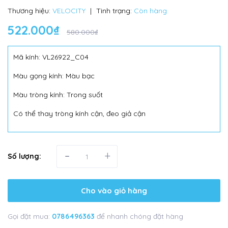
Thương hiệu:
VELOCITY
|
Tình trạng:
Còn hàng
522.000₫
580.000₫
Mã kính: VL26922_C04
Màu gọng kính: Màu bạc
Màu tròng kính: Trong suốt
Có thể thay tròng kính cận, đeo giả cận
-
+
Số lượng:
Cho vào giỏ hàng
Gọi đặt mua:
0786496363
để nhanh chóng đặt hàng