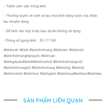
- Tránh cầm vào tròng kính.
- Thường xuyên vệ sinh và lau chùi kính bằng nước rửa, khăn
lau chuyên dụng.
- Để kính vào hộp hoặc bao da khi không sử dụng.
-Thông số gọng kính: 53-17-145
#kínhmát #Kính #kínhthờitrang #kínhrâm #kínhmắt
#kínhthờitranghànquốc #kínhcận
#kínhgiảcận#kinh##kínhmátnữ #Kínhthờitrangmới
#kínhthờitrangnữ #Kinhthoitrang #kínhđẹp #kínhnữ
#kínhmátnữ #kínhteen #kínhgiárẻ #kinhnhua#kinhben#kinhdep
SẢN PHẨM LIÊN QUAN