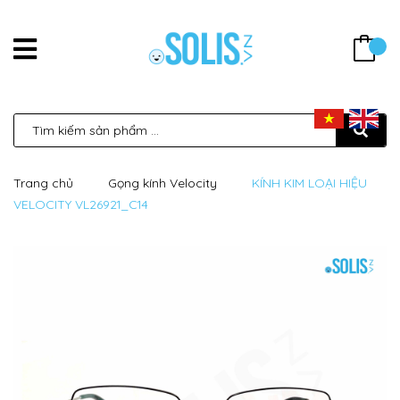
Trang chủ
Gọng kính Velocity
KÍNH KIM LOẠI HIỆU
VELOCITY VL26921_C14