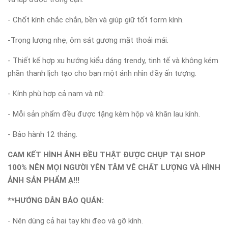
- Chốt kính chắc chắn, bền và giúp giữ tốt form kính.
-Trọng lượng nhẹ, ôm sát gương mặt thoải mái.
- Thiết kế hợp xu hướng kiểu dáng trendy, tinh tế và không kém
phần thanh lịch tạo cho bạn một ánh nhìn đầy ấn tượng.
- Kính phù hợp cả nam và nữ.
- Mỗi sản phẩm đều được tặng kèm hộp và khăn lau kính.
- Bảo hành 12 tháng.
CAM KẾT HÌNH ẢNH ĐỀU THẬT ĐƯỢC CHỤP TẠI SHOP
100% NÊN MỌI NGƯỜI YÊN TÂM VÊ CHẤT LƯỢNG VÀ HÌNH
ẢNH SẢN PHẨM Ạ!!!
**HƯỚNG DẪN BẢO QUẢN:
- Nên dùng cả hai tay khi đeo và gỡ kính.