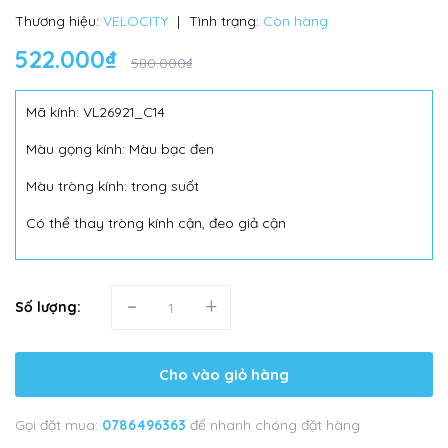
Thương hiệu:
VELOCITY
|
Tình trạng:
Còn hàng
522.000₫
580.000₫
Mã kính: VL26921_C14
Màu gọng kính: Màu bạc đen
Màu tròng kính: trong suốt
Có thể thay tròng kính cận, đeo giả cận
-
+
Số lượng:
Cho vào giỏ hàng
Gọi đặt mua:
0786496363
để nhanh chóng đặt hàng