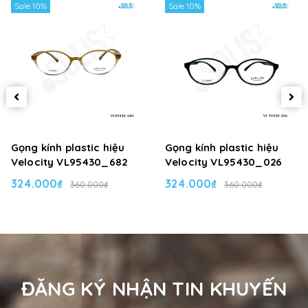
Sale 10%
Sale 10%
Gọng kính plastic hiệu
Gọng kính plastic hiệu
Velocity VL95430_682
Velocity VL95430_026
324.000₫
324.000₫
360.000₫
360.000₫
ĐĂNG KÝ NHẬN TIN KHUYẾN