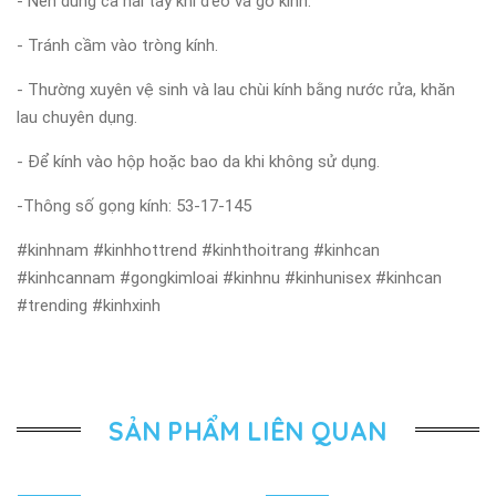
- Nên dùng cả hai tay khi đeo và gỡ kính.
- Tránh cầm vào tròng kính.
- Thường xuyên vệ sinh và lau chùi kính bằng nước rửa, khăn
lau chuyên dụng.
- Để kính vào hộp hoặc bao da khi không sử dụng.
-Thông số gọng kính: 53-17-145
#kinhnam #kinhhottrend #kinhthoitrang #kinhcan
#kinhcannam #gongkimloai #kinhnu #kinhunisex #kinhcan
#trending #kinhxinh
SẢN PHẨM LIÊN QUAN