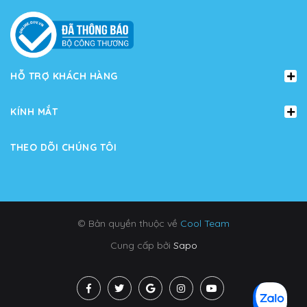
HỖ TRỢ KHÁCH HÀNG
KÍNH MẮT
THEO DÕI CHÚNG TÔI
© Bản quyền thuộc về
Cool Team
Cung cấp bởi
Sapo