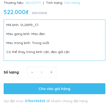
Thương hiệu:
VELOCITY
|
Tình trạng:
Còn hàng
522.000₫
580.000₫
Mã kính: VL26919_C1
Màu gọng kính: Màu đen
Màu tròng kính: Trong suốt
Có thể thay tròng kính cận, đeo giả cận
-
+
Số lượng:
Cho vào giỏ hàng
Gọi đặt mua:
0786496363
để nhanh chóng đặt hàng