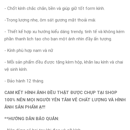
- Chốt kính chắc chắn, bền và giúp giữ tốt form kính.
-Trọng lượng nhẹ, ôm sát gương mặt thoải mái.
- Thiết kế hợp xu hướng kiểu dáng trendy, tinh tế và không kém
phần thanh lịch tạo cho bạn một ánh nhìn đầy ấn tượng.
- Kính phù hợp nam và nữ
- Mỗi sản phẩm đều được tặng kèm hộp, khăn lau kính và chai
vệ sinh kính.
- Bảo hành 12 tháng.
CAM KẾT HÌNH ẢNH ĐỀU THẬT ĐƯỢC CHỤP TẠI SHOP
100% NÊN MỌI NGƯỜI YÊN TÂM VÊ CHẤT LƯỢNG VÀ HÌNH
ẢNH SẢN PHẨM Ạ!!!
**HƯỚNG DẪN BẢO QUẢN: