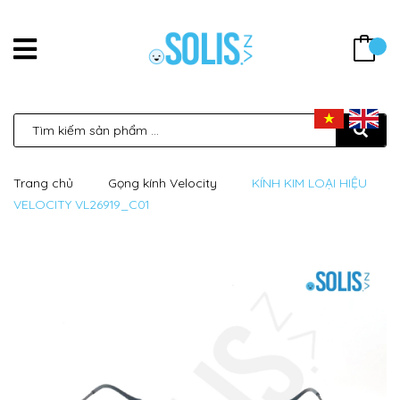
Trang chủ
Gọng kính Velocity
KÍNH KIM LOẠI HIỆU
VELOCITY VL26919_C01