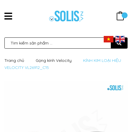
Trang chủ
Gọng kính Velocity
KÍNH KIM LOẠI HIỆU
VELOCITY VL26912_C15