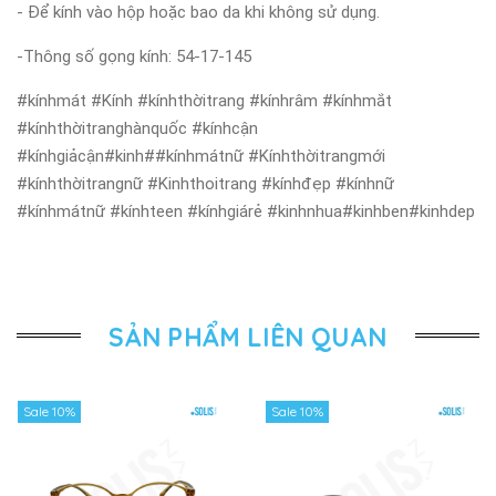
- Để kính vào hộp hoặc bao da khi không sử dụng.
-Thông số gọng kính: 54-17-145
#kínhmát #Kính #kínhthờitrang #kínhrâm #kínhmắt
#kínhthờitranghànquốc #kínhcận
#kínhgiảcận#kinh##kínhmátnữ #Kínhthờitrangmới
#kínhthờitrangnữ #Kinhthoitrang #kínhđẹp #kínhnữ
#kínhmátnữ #kínhteen #kínhgiárẻ #kinhnhua#kinhben#kinhdep
SẢN PHẨM LIÊN QUAN
Sale 10%
Sale 10%