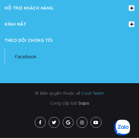
HỖ TRỢ KHÁCH HÀNG
KÍNH MẮT
THEO DÕI CHÚNG TÔI
Facebook
© Bản quyền thuộc về
Cool Team
Cung cấp bởi
Sapo