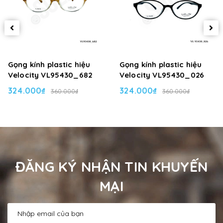
Gọng kính plastic hiệu
Gọng kính plastic hiệu
Velocity VL95430_682
Velocity VL95430_026
324.000₫
324.000₫
360.000₫
360.000₫
ĐĂNG KÝ NHẬN TIN KHUYẾN
MẠI