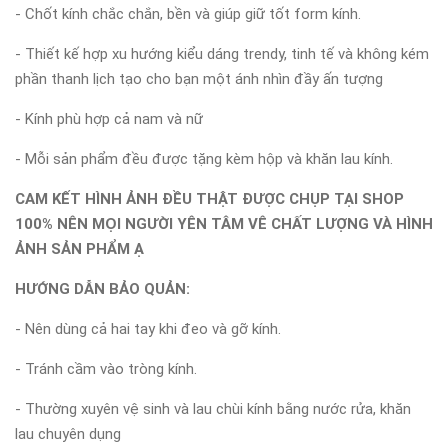
- Chốt kính chắc chắn, bền và giúp giữ tốt form kính.
- Thiết kế hợp xu hướng kiểu dáng trendy, tinh tế và không kém
phần thanh lịch tạo cho bạn một ánh nhìn đầy ấn tượng
- Kính phù hợp cả nam và nữ
- Mỗi sản phẩm đều được tặng kèm hộp và khăn lau kính.
CAM KẾT HÌNH ẢNH ĐỀU THẬT ĐƯỢC CHỤP TẠI SHOP
100% NÊN MỌI NGƯỜI YÊN TÂM VÊ CHẤT LƯỢNG VÀ HÌNH
ẢNH SẢN PHẨM Ạ
HƯỚNG DẪN BẢO QUẢN:
- Nên dùng cả hai tay khi đeo và gỡ kính.
- Tránh cầm vào tròng kính.
- Thường xuyên vệ sinh và lau chùi kính bằng nước rửa, khăn
lau chuyên dụng