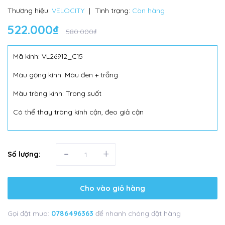
Thương hiệu:
VELOCITY
|
Tình trạng:
Còn hàng
522.000₫
580.000₫
Mã kính: VL26912_C15
Màu gọng kính: Màu đen + trắng
Màu tròng kính: Trong suốt
Có thể thay tròng kính cận, đeo giả cận
-
+
Số lượng:
Cho vào giỏ hàng
Gọi đặt mua:
0786496363
để nhanh chóng đặt hàng