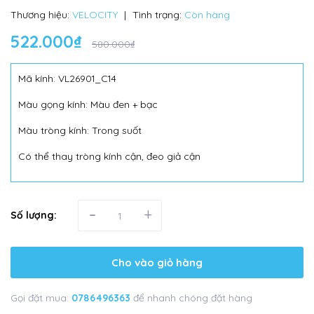
Thương hiệu:
VELOCITY
|
Tình trạng:
Còn hàng
522.000₫
580.000₫
Mã kính: VL26901_C14
Màu gọng kính: Màu đen + bạc
Màu tròng kính: Trong suốt
Có thể thay tròng kính cận, đeo giả cận
-
+
Số lượng:
Cho vào giỏ hàng
Gọi đặt mua:
0786496363
để nhanh chóng đặt hàng