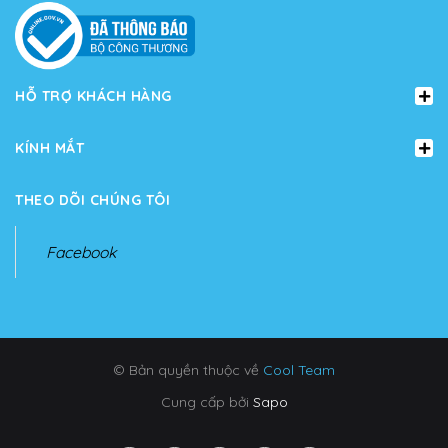
HỖ TRỢ KHÁCH HÀNG
KÍNH MẮT
THEO DÕI CHÚNG TÔI
Facebook
© Bản quyền thuộc về
Cool Team
Cung cấp bởi
Sapo