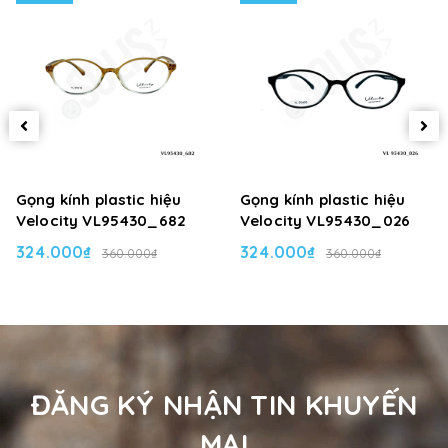
Gọng kính plastic hiệu
Gọng kính plastic hiệu
Velocity VL95430_682
Velocity VL95430_026
324.000₫
324.000₫
360.000₫
360.000₫
ĐĂNG KÝ NHẬN TIN KHUYẾN
MẠI