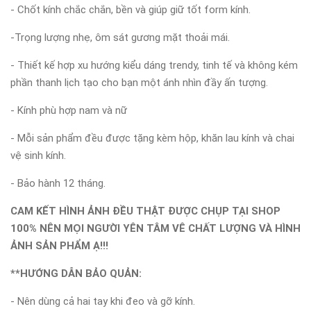
- Chốt kính chắc chắn, bền và giúp giữ tốt form kính.
-Trọng lượng nhẹ, ôm sát gương mặt thoải mái.
- Thiết kế hợp xu hướng kiểu dáng trendy, tinh tế và không kém
phần thanh lịch tạo cho bạn một ánh nhìn đầy ấn tượng.
- Kính phù hợp nam và nữ
- Mỗi sản phẩm đều được tặng kèm hộp, khăn lau kính và chai
vệ sinh kính.
- Bảo hành 12 tháng.
CAM KẾT HÌNH ẢNH ĐỀU THẬT ĐƯỢC CHỤP TẠI SHOP
100% NÊN MỌI NGƯỜI YÊN TÂM VÊ CHẤT LƯỢNG VÀ HÌNH
ẢNH SẢN PHẨM Ạ!!!
**HƯỚNG DẪN BẢO QUẢN:
- Nên dùng cả hai tay khi đeo và gỡ kính.