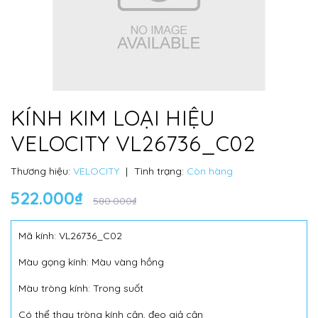
KÍNH KIM LOẠI HIỆU
VELOCITY VL26736_C02
Thương hiệu:
VELOCITY
|
Tình trạng:
Còn hàng
522.000₫
580.000₫
Mã kính: VL26736_C02
Màu gọng kính: Màu vàng hồng
Màu tròng kính: Trong suốt
Có thể thay tròng kính cận, đeo giả cận