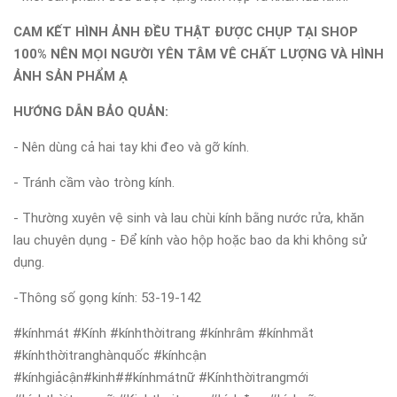
CAM KẾT HÌNH ẢNH ĐỀU THẬT ĐƯỢC CHỤP TẠI SHOP
100% NÊN MỌI NGƯỜI YÊN TÂM VÊ CHẤT LƯỢNG VÀ HÌNH
ẢNH SẢN PHẨM Ạ
HƯỚNG DẪN BẢO QUẢN:
- Nên dùng cả hai tay khi đeo và gỡ kính.
- Tránh cầm vào tròng kính.
- Thường xuyên vệ sinh và lau chùi kính bằng nước rửa, khăn
lau chuyên dụng - Để kính vào hộp hoặc bao da khi không sử
dụng.
-Thông số gọng kính: 53-19-142
#kínhmát #Kính #kínhthờitrang #kínhrâm #kínhmắt
#kínhthờitranghànquốc #kínhcận
#kínhgiảcận#kinh##kínhmátnữ #Kínhthờitrangmới