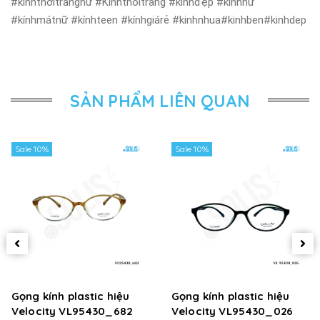
#kínhthờitrangnữ #Kinhthoitrang #kínhđẹp #kínhnữ
#kínhmátnữ #kínhteen #kínhgiárẻ #kinhnhua#kinhben#kinhdep
SẢN PHẨM LIÊN QUAN
Sale 10%
Sale 10%
Gọng kính plastic hiệu
Gọng kính plastic hiệu
Velocity VL95430_682
Velocity VL95430_026