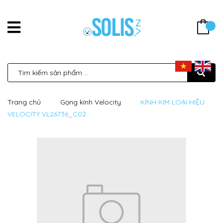
Trang chủ
Gọng kính Velocity
KÍNH KIM LOẠI HIỆU
VELOCITY VL26736_C02