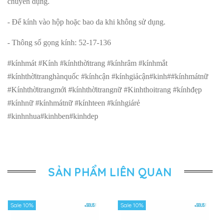
chuyên dụng.
- Để kính vào hộp hoặc bao da khi không sử dụng.
- Thông số gọng kính: 52-17-136
#kínhmát #Kính #kínhthờitrang #kínhrâm #kínhmắt
#kínhthờitranghànquốc #kínhcận #kínhgiảcận#kinh##kínhmátnữ
#Kínhthờitrangmới #kínhthờitrangnữ #Kinhthoitrang #kínhđẹp
#kínhnữ #kínhmátnữ #kínhteen #kínhgiárẻ
#kinhnhua#kinhben#kinhdep
SẢN PHẨM LIÊN QUAN
Sale 10%
Sale 10%