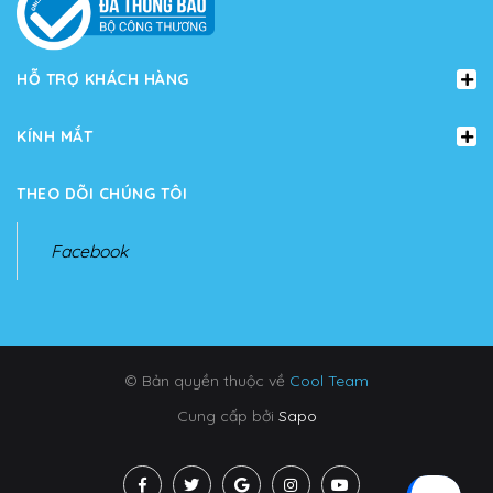
HỖ TRỢ KHÁCH HÀNG
KÍNH MẮT
THEO DÕI CHÚNG TÔI
Facebook
© Bản quyền thuộc về
Cool Team
Cung cấp bởi
Sapo