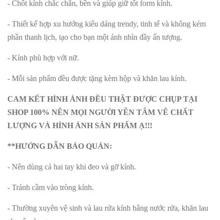
- Chốt kính chắc chắn, bền và giúp giữ tốt form kính.
- Thiết kế hợp xu hướng kiểu dáng trendy, tinh tế và không kém
phần thanh lịch, tạo cho bạn một ánh nhìn đầy ấn tượng.
- Kính phù hợp với nữ.
- Mỗi sản phẩm đều được tặng kèm hộp và khăn lau kính.
CAM KẾT HÌNH ẢNH ĐỀU THẬT ĐƯỢC CHỤP TẠI
SHOP 100% NÊN MỌI NGƯỜI YÊN TÂM VÊ CHẤT
LƯỢNG VÀ HÌNH ẢNH SẢN PHẨM Ạ!!!
**HƯỚNG DẪN BẢO QUẢN:
- Nên dùng cả hai tay khi đeo và gỡ kính.
- Tránh cầm vào tròng kính.
- Thường xuyên vệ sinh và lau rửa kính bằng nước rửa, khăn lau