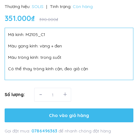
Thương hiệu:
SOLIS
|
Tình trạng:
Còn hàng
351.000₫
390.000₫
Mã kính: M2105_C1
Màu gọng kính: vàng + đen
Màu tròng kính: trong suốt
Có thể thay tròng kính cận, đeo giả cận
-
+
Số lượng:
Cho vào giỏ hàng
Gọi đặt mua:
0786496363
để nhanh chóng đặt hàng