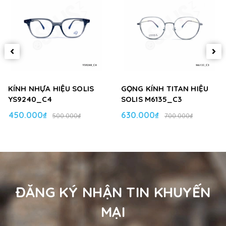
KÍNH NHỰA HIỆU SOLIS
GỌNG KÍNH TITAN HIỆU
YS9240_C4
SOLIS M6135_C3
450.000₫
630.000₫
500.000₫
700.000₫
ĐĂNG KÝ NHẬN TIN KHUYẾN
MẠI