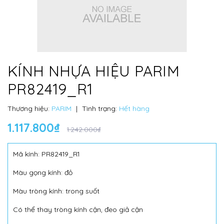
KÍNH NHỰA HIỆU PARIM
PR82419_R1
Thương hiệu:
PARIM
|
Tình trạng:
Hết hàng
1.117.800₫
1.242.000₫
Mã kính: PR82419_R1
Màu gọng kính: đỏ
Màu tròng kính: trong suốt
Có thể thay tròng kính cận, đeo giả cận