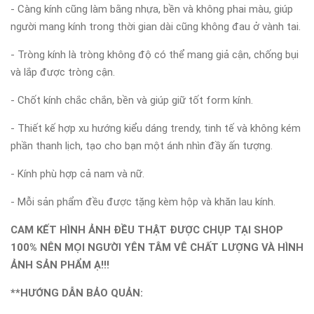
- Càng kính cũng làm bằng nhựa, bền và không phai màu, giúp
người mang kính trong thời gian dài cũng không đau ở vành tai.
- Tròng kính là tròng không độ có thể mang giả cận, chống bụi
và lắp được tròng cận.
- Chốt kính chắc chắn, bền và giúp giữ tốt form kính.
- Thiết kế hợp xu hướng kiểu dáng trendy, tinh tế và không kém
phần thanh lịch, tạo cho bạn một ánh nhìn đầy ấn tượng.
- Kính phù hợp cả nam và nữ.
- Mỗi sản phẩm đều được tặng kèm hộp và khăn lau kính.
CAM KẾT HÌNH ẢNH ĐỀU THẬT ĐƯỢC CHỤP TẠI SHOP
100% NÊN MỌI NGƯỜI YÊN TÂM VÊ CHẤT LƯỢNG VÀ HÌNH
ẢNH SẢN PHẨM Ạ!!!
**HƯỚNG DẪN BẢO QUẢN: