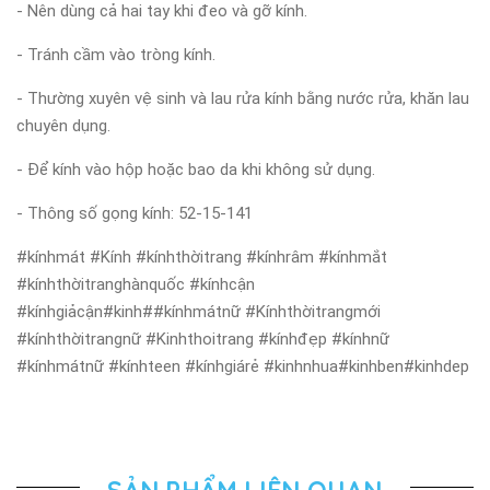
- Nên dùng cả hai tay khi đeo và gỡ kính.
- Tránh cầm vào tròng kính.
- Thường xuyên vệ sinh và lau rửa kính bằng nước rửa, khăn lau
chuyên dụng.
- Để kính vào hộp hoặc bao da khi không sử dụng.
- Thông số gọng kính: 52-15-141
#kínhmát #Kính #kínhthờitrang #kínhrâm #kínhmắt
#kínhthờitranghànquốc #kínhcận
#kínhgiảcận#kinh##kínhmátnữ #Kínhthờitrangmới
#kínhthờitrangnữ #Kinhthoitrang #kínhđẹp #kínhnữ
#kínhmátnữ #kínhteen #kínhgiárẻ #kinhnhua#kinhben#kinhdep