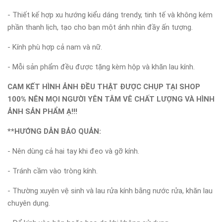
- Thiết kế hợp xu hướng kiểu dáng trendy, tinh tế và không kém
phần thanh lịch, tạo cho bạn một ánh nhìn đầy ấn tượng.
- Kính phù hợp cả nam và nữ.
- Mỗi sản phẩm đều được tặng kèm hộp và khăn lau kính.
CAM KẾT HÌNH ẢNH ĐỀU THẬT ĐƯỢC CHỤP TẠI SHOP
100% NÊN MỌI NGƯỜI YÊN TÂM VÊ CHẤT LƯỢNG VÀ HÌNH
ẢNH SẢN PHẨM Ạ!!!
**HƯỚNG DẪN BẢO QUẢN:
- Nên dùng cả hai tay khi đeo và gỡ kính.
- Tránh cầm vào tròng kính.
- Thường xuyên vệ sinh và lau rửa kính bằng nước rửa, khăn lau
chuyên dụng.