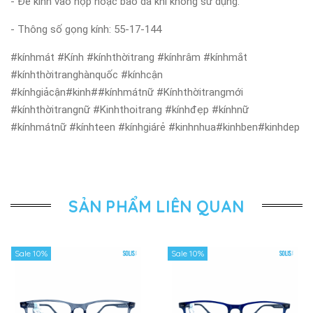
- Để kính vào hộp hoặc bao da khi không sử dụng.
- Thông số gọng kính:
55-17-144
#kínhmát #Kính #kínhthờitrang #kínhrâm #kínhmắt
#kínhthờitranghànquốc #kínhcận
#kínhgiảcận#kinh##kínhmátnữ #Kínhthờitrangmới
#kínhthờitrangnữ #Kinhthoitrang #kínhđẹp #kínhnữ
#kínhmátnữ #kínhteen #kínhgiárẻ #kinhnhua#kinhben#kinhdep
SẢN PHẨM LIÊN QUAN
Sale 10%
Sale 10%