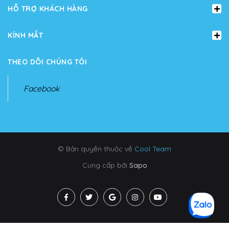
HỖ TRỢ KHÁCH HÀNG
KÍNH MẮT
THEO DÕI CHÚNG TÔI
Facebook
© Bản quyền thuộc về
Cool Team
Cung cấp bởi
Sapo