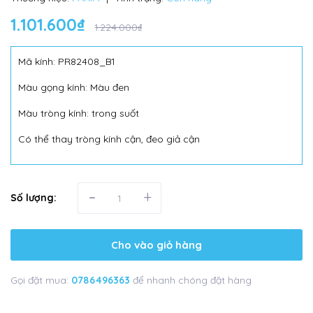
1.101.600₫
1.224.000₫
Mã kính: PR82408_B1
Màu gọng kính: Màu đen
Màu tròng kính: trong suốt
Có thể thay tròng kính cận, đeo giả cận
-
+
Số lượng:
Cho vào giỏ hàng
Gọi đặt mua:
0786496363
để nhanh chóng đặt hàng