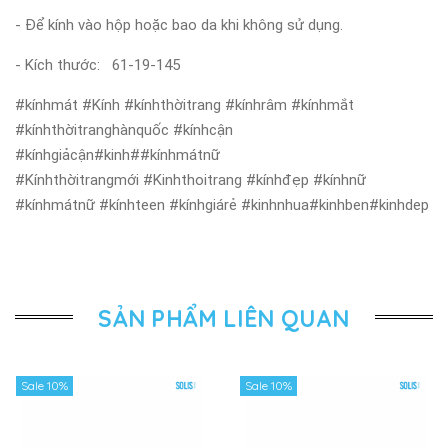
- Để kính vào hộp hoặc bao da khi không sử dụng.
- Kích thước: 61-19-145
#kínhmát #Kính #kínhthờitrang #kínhrâm #kínhmắt
#kínhthờitranghànquốc #kínhcận
#kínhgiảcận#kinh##kínhmátnữ
#Kínhthờitrangmới #Kinhthoitrang #kínhđẹp #kínhnữ
#kínhmátnữ #kínhteen #kínhgiárẻ #kinhnhua#kinhben#kinhdep
SẢN PHẨM LIÊN QUAN
Sale 10%
Sale 10%