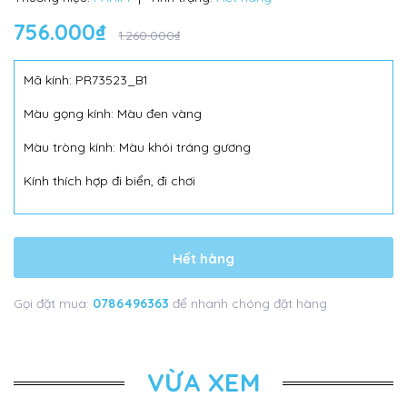
756.000₫
1.260.000₫
Mã kính: PR73523_B1
Màu gọng kính: Màu đen vàng
Màu tròng kính: Màu khói tráng gương
Kính thích hợp đi biển, đi chơi
Hết hàng
Gọi đặt mua:
0786496363
để nhanh chóng đặt hàng
VỪA XEM