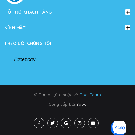
HỖ TRỢ KHÁCH HÀNG
KÍNH MẮT
THEO DÕI CHÚNG TÔI
Facebook
© Bản quyền thuộc về
Cool Team
Cung cấp bởi
Sapo