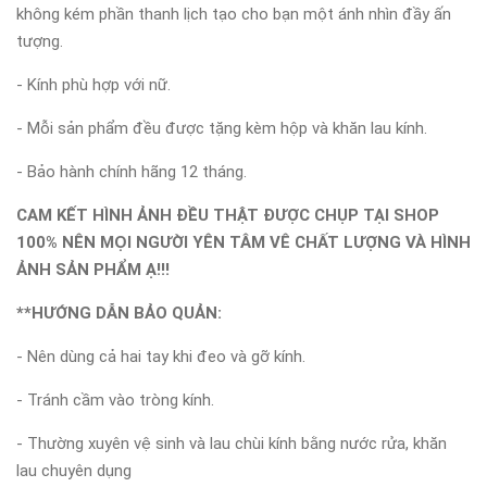
không kém phần thanh lịch tạo cho bạn một ánh nhìn đầy ấn
tượng.
- Kính phù hợp với nữ.
- Mỗi sản phẩm đều được tặng kèm hộp và khăn lau kính.
- Bảo hành chính hãng 12 tháng.
CAM KẾT HÌNH ẢNH ĐỀU THẬT ĐƯỢC CHỤP TẠI SHOP
100% NÊN MỌI NGƯỜI YÊN TÂM VÊ CHẤT LƯỢNG VÀ HÌNH
ẢNH SẢN PHẨM Ạ!!!
**HƯỚNG DẪN BẢO QUẢN:
- Nên dùng cả hai tay khi đeo và gỡ kính.
- Tránh cầm vào tròng kính.
- Thường xuyên vệ sinh và lau chùi kính bằng nước rửa, khăn
lau chuyên dụng