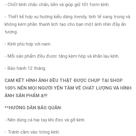
- Chốt kính chắc chắn, bền và giúp giữ tốt form kính.
- Thiết kế hợp xu hướng kiểu dáng trendy, tinh tế sang trọng và
không kém phần thanh lịch tạo cho bạn một ánh nhìn đầy ấn
tượng.
- Kính phù hợp với nam.
- Mỗi sản phẩm đều được tặng kèm hộp và khăn lau kính.
- Bảo hành 12 tháng.
CAM KẾT HÌNH ẢNH ĐỀU THẬT ĐƯỢC CHỤP TẠI SHOP
100% NÊN MỌI NGƯỜI YÊN TÂM VÊ CHẤT LƯỢNG VÀ HÌNH
ẢNH SẢN PHẨM Ạ!!!
**HƯỚNG DẪN BẢO QUẢN:
- Nên dùng cả hai tay khi đeo và gỡ kính.
- Tránh cầm vào tròng kính.