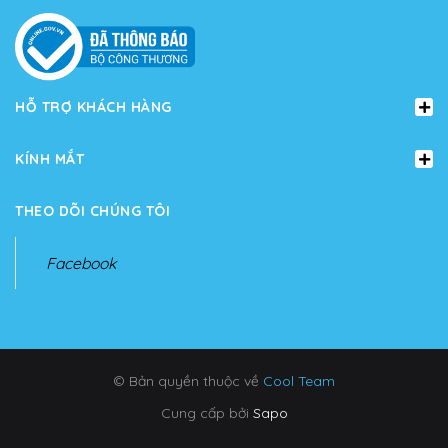
HỖ TRỢ KHÁCH HÀNG
KÍNH MẮT
THEO DÕI CHÚNG TÔI
Facebook
© Bản quyền thuộc về
Cool Team
Cung cấp bởi
Sapo