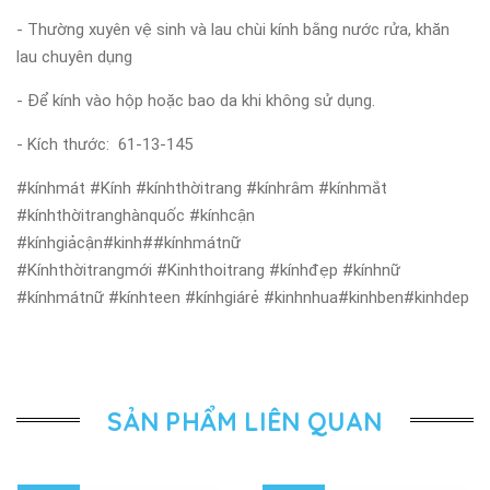
- Thường xuyên vệ sinh và lau chùi kính bằng nước rửa, khăn
lau chuyên dụng
- Để kính vào hộp hoặc bao da khi không sử dụng.
- Kích thước: 61-13-145
#kínhmát #Kính #kínhthờitrang #kínhrâm #kínhmắt
#kínhthờitranghànquốc #kínhcận
#kínhgiảcận#kinh##kínhmátnữ
#Kínhthờitrangmới #Kinhthoitrang #kínhđẹp #kínhnữ
#kínhmátnữ #kínhteen #kínhgiárẻ #kinhnhua#kinhben#kinhdep
SẢN PHẨM LIÊN QUAN