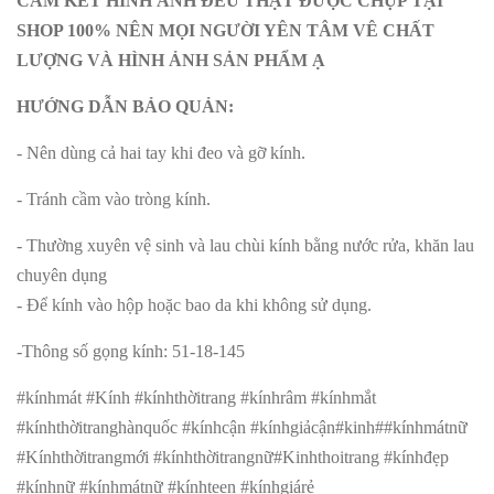
CAM KẾT HÌNH ẢNH ĐỀU THẬT ĐƯỢC CHỤP TẠI
SHOP 100% NÊN MỌI NGƯỜI YÊN TÂM VÊ CHẤT
LƯỢNG VÀ HÌNH ẢNH SẢN PHẨM Ạ
HƯỚNG DẪN BẢO QUẢN:
- Nên dùng cả hai tay khi đeo và gỡ kính.
- Tránh cầm vào tròng kính.
- Thường xuyên vệ sinh và lau chùi kính bằng nước rửa, khăn lau
chuyên dụng
- Để kính vào hộp hoặc bao da khi không sử dụng.
-Thông số gọng kính: 51-18-145
#kínhmát #Kính #kínhthờitrang #kínhrâm #kínhmắt
#kínhthờitranghànquốc #kínhcận #kínhgiảcận#kinh##kínhmátnữ
#Kínhthờitrangmới #kínhthờitrangnữ#Kinhthoitrang #kínhđẹp
#kínhnữ #kínhmátnữ #kínhteen #kínhgiárẻ