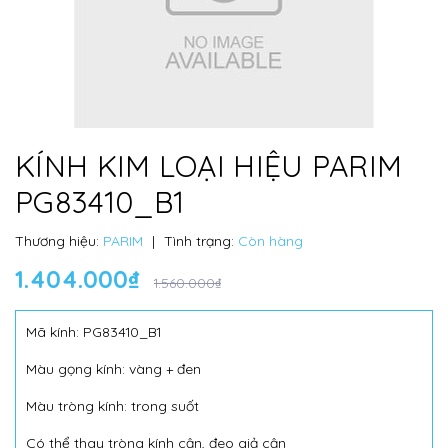
KÍNH KIM LOẠI HIỆU PARIM
PG83410_B1
Thương hiệu:
PARIM
|
Tình trạng:
Còn hàng
1.404.000₫
1.560.000₫
Mã kính: PG83410_B1
Màu gọng kính: vàng + đen
Màu tròng kính: trong suốt
Có thể thay tròng kính cận, đeo giả cận