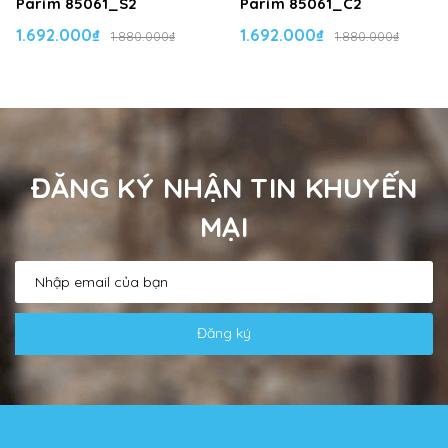
Parim 85061_S2
Parim 85061_C2
1.692.000₫
1.692.000₫
1.880.000₫
1.880.000₫
ĐĂNG KÝ NHẬN TIN KHUYẾN
MẠI
Đăng ký