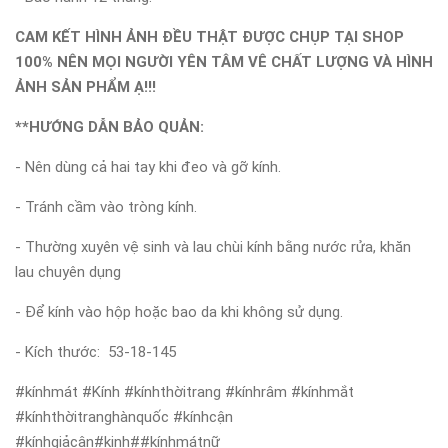
CAM KẾT HÌNH ẢNH ĐỀU THẬT ĐƯỢC CHỤP TẠI SHOP
100% NÊN MỌI NGƯỜI YÊN TÂM VÊ CHẤT LƯỢNG VÀ HÌNH
ẢNH SẢN PHẨM Ạ!!!
**HƯỚNG DẪN BẢO QUẢN:
- Nên dùng cả hai tay khi đeo và gỡ kính.
- Tránh cầm vào tròng kính.
- Thường xuyên vệ sinh và lau chùi kính bằng nước rửa, khăn
lau chuyên dụng
- Để kính vào hộp hoặc bao da khi không sử dụng.
- Kích thước: 53-18-145
#kínhmát #Kính #kínhthờitrang #kínhrâm #kínhmắt
#kínhthờitranghànquốc #kínhcận
#kínhgiảcận#kinh##kínhmátnữ