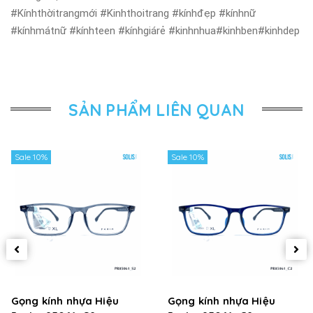
#Kínhthờitrangmới #Kinhthoitrang #kínhđẹp #kínhnữ
#kínhmátnữ #kínhteen #kínhgiárẻ #kinhnhua#kinhben#kinhdep
SẢN PHẨM LIÊN QUAN
Sale 10%
Sale 10%
Gọng kính nhựa Hiệu
Gọng kính nhựa Hiệu