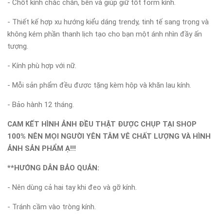
- Chốt kính chắc chắn, bền và giúp giữ tốt form kính.
- Thiết kế hợp xu hướng kiểu dáng trendy, tinh tế sang trọng và
không kém phần thanh lịch tạo cho bạn một ánh nhìn đầy ấn
tượng.
- Kính phù hợp với nữ.
- Mỗi sản phẩm đều được tặng kèm hộp và khăn lau kính.
- Bảo hành 12 tháng.
CAM KẾT HÌNH ẢNH ĐỀU THẬT ĐƯỢC CHỤP TẠI SHOP
100% NÊN MỌI NGƯỜI YÊN TÂM VÊ CHẤT LƯỢNG VÀ HÌNH
ẢNH SẢN PHẨM Ạ!!!
**HƯỚNG DẪN BẢO QUẢN:
- Nên dùng cả hai tay khi đeo và gỡ kính.
- Tránh cầm vào tròng kính.