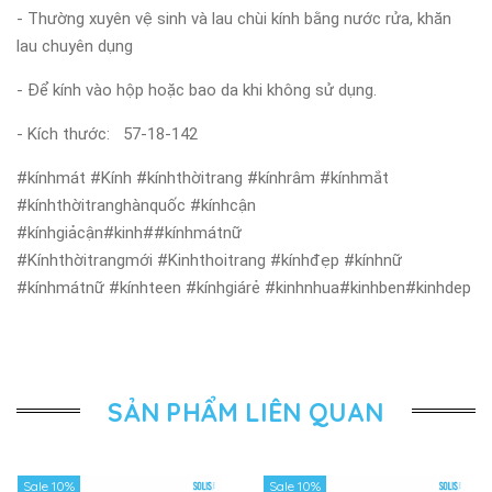
- Thường xuyên vệ sinh và lau chùi kính bằng nước rửa, khăn
lau chuyên dụng
- Để kính vào hộp hoặc bao da khi không sử dụng.
- Kích thước:
57-18-142
#kínhmát #Kính #kínhthờitrang #kínhrâm #kínhmắt
#kínhthờitranghànquốc #kínhcận
#kínhgiảcận#kinh##kínhmátnữ
#Kínhthờitrangmới #Kinhthoitrang #kínhđẹp #kínhnữ
#kínhmátnữ #kínhteen #kínhgiárẻ #kinhnhua#kinhben#kinhdep
SẢN PHẨM LIÊN QUAN
Sale 10%
Sale 10%