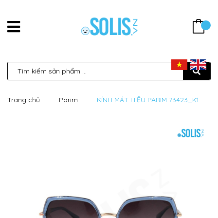
Trang chủ
Parim
KÍNH MÁT HIỆU PARIM 73423_K1