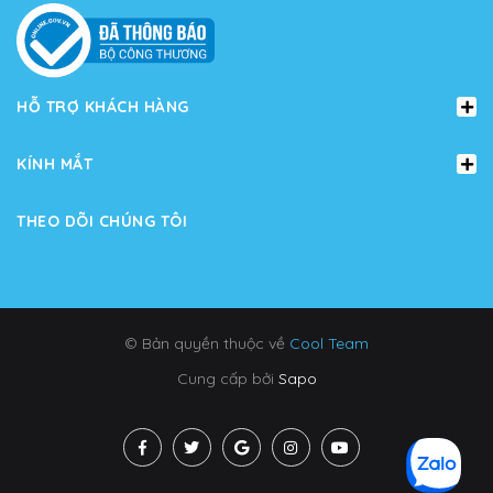
HỖ TRỢ KHÁCH HÀNG
KÍNH MẮT
THEO DÕI CHÚNG TÔI
© Bản quyền thuộc về
Cool Team
Cung cấp bởi
Sapo