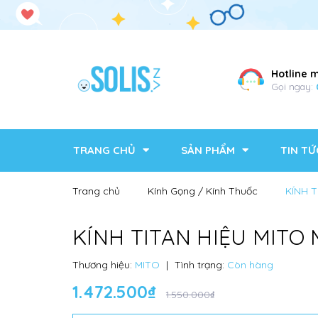
Hotline 
Gọi ngay:
TRANG CHỦ
SẢN PHẨM
TIN TỨ
Trang chủ
Kính Gọng / Kính Thuốc
KÍNH 
KÍNH TITAN HIỆU MITO
Thương hiệu:
MITO
|
Tình trạng:
Còn hàng
1.472.500₫
1.550.000₫