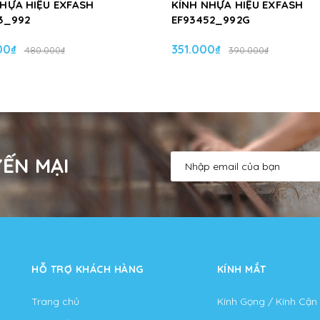
NHỰA HIỆU EXFASH
KÍNH NHỰA HIỆU EXFASH
3_992
EF93452_992G
00₫
351.000₫
480.000₫
390.000₫
ẾN MẠI
HỖ TRỢ KHÁCH HÀNG
KÍNH MẮT
Trang chủ
Kính Gọng / Kính Cận