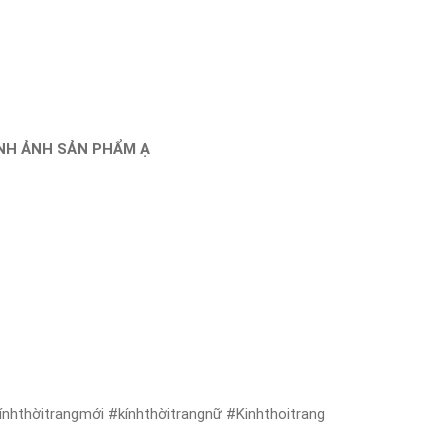
ÌNH ẢNH SẢN PHẨM Ạ
nhthờitrangmới #kínhthờitrangnữ #Kinhthoitrang