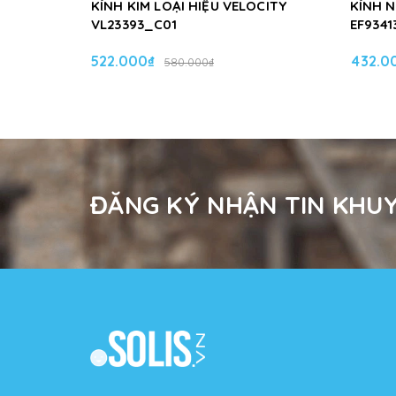
KÍNH KIM LOẠI HIỆU VELOCITY
KÍNH 
VL23393_C01
EF9341
522.000₫
432.0
580.000₫
ĐĂNG KÝ NHẬN TIN KHUY