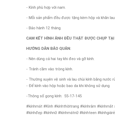
- Kính phù hợp với nam.
- Mỗi sản phẩm đều được tặng kèm hộp và khăn lau 
- Bảo hành 12 tháng.
CAM KẾT HÌNH ẢNH ĐỀU THẬT ĐƯỢC CHỤP TẠI
HƯỚNG DẪN BẢO QUẢN:
- Nên dùng cả hai tay khi đeo và gỡ kính.
- Tránh cầm vào tròng kính.
- Thường xuyên vệ sinh và lau chùi kính bằng nước r
- Để kính vào hộp hoặc bao da khi không sử dụng.
-Thông số gọng kính:
55-17-145
#kínhmát #Kính #kínhthờitrang #kínhrâm #kínhmắt 
#kínhđẹp #kínhnữ #kínhmátnữ #kínhteen #kínhgiár