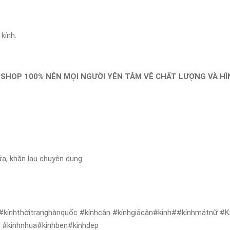
kính.
 SHOP 100% NÊN MỌI NGƯỜI YÊN TÂM VÊ CHẤT LƯỢNG VÀ H
ửa, khăn lau chuyên dụng
#kínhthờitranghànquốc #kínhcận #kínhgiảcận#kinh##kínhmátnữ #Kí
ẻ #kinhnhua#kinhben#kinhdep