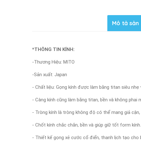
Mô tả sản
*THÔNG TIN KÍNH:
-Thương Hiệu: MITO
-Sản xuất: Japan
- Chất liệu: Gọng kính được làm bằng titan siêu nhẹ
- Càng kính cũng làm bằng titan, bền và không phai 
- Tròng kính là tròng không độ có thể mang giả cận,
- Chốt kính chắc chắn, bền và giúp giữ tốt form kính.
- Thiết kế gọng xẻ cước cổ điển, thanh lịch tạo ch