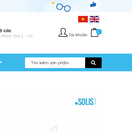
ở cửa:
Tài khoản
 21h00, Thứ 2 - CN