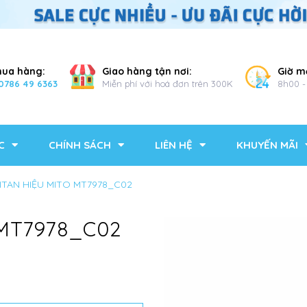
mua hàng:
Giao hàng tận nơi:
Giờ m
0786 49 6363
Miễn phí với hoá đơn trên 300K
8h00 -
C
CHÍNH SÁCH
LIÊN HỆ
KHUYẾN MÃI
TITAN HIỆU MITO MT7978_C02
 MT7978_C02