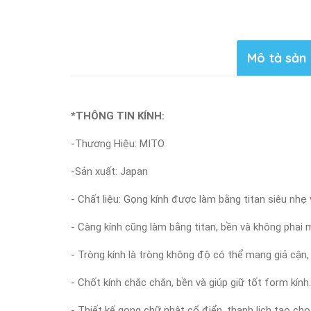
Mô tả sản
*THÔNG TIN KÍNH:
-Thương Hiệu: MITO
-Sản xuất: Japan
- Chất liệu: Gọng kính được làm bằng titan siêu nhẹ
- Càng kính cũng làm bằng titan, bền và không phai 
- Tròng kính là tròng không độ có thể mang giả cận,
- Chốt kính chắc chắn, bền và giúp giữ tốt form kính.
- Thiết kế gọng chữ nhật cổ điển, thanh lịch tạo c