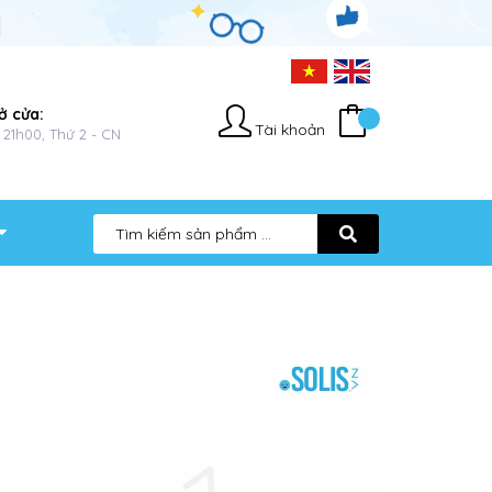
ở cửa:
Tài khoản
 21h00, Thứ 2 - CN