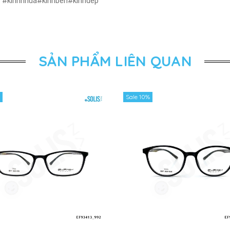
ẻ #kinhnhua#kinhben#kinhdep
SẢN PHẨM LIÊN QUAN
Sale 10%