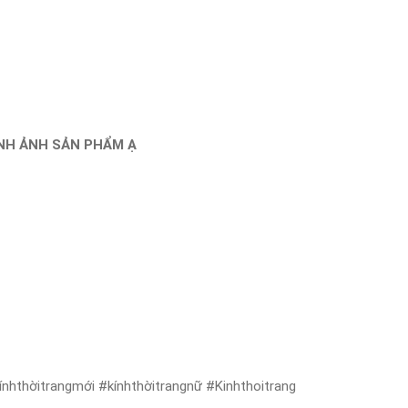
ÌNH ẢNH SẢN PHẨM Ạ
nhthờitrangmới #kínhthờitrangnữ #Kinhthoitrang