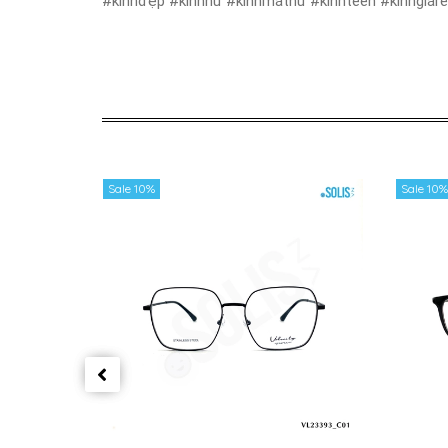
#kínhđẹp #kínhnữ #kínhmátnữ #kínhteen #kínhgiár
Sale 10%
Sale 10%