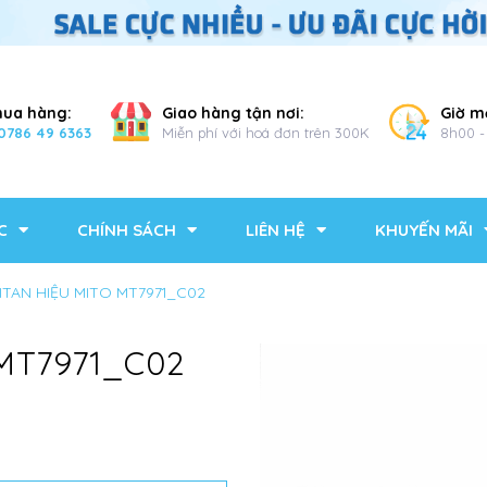
mua hàng:
Giao hàng tận nơi:
Giờ m
0786 49 6363
Miễn phí với hoá đơn trên 300K
8h00 -
C
CHÍNH SÁCH
LIÊN HỆ
KHUYẾN MÃI
ITAN HIỆU MITO MT7971_C02
 MT7971_C02