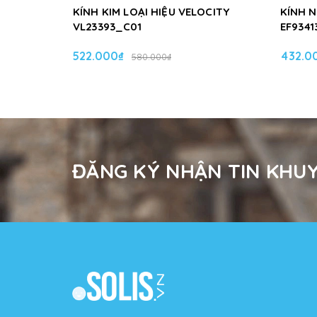
KÍNH KIM LOẠI HIỆU VELOCITY
KÍNH 
VL23393_C01
EF9341
522.000₫
432.0
580.000₫
ĐĂNG KÝ NHẬN TIN KHUY