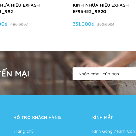
NHỰA HIỆU EXFASH
KÍNH NHỰA HIỆU EXFASH
3_992
EF93452_992G
00₫
351.000₫
480.000₫
390.000₫
ẾN MẠI
HỖ TRỢ KHÁCH HÀNG
KÍNH MẮT
Trang chủ
Kính Gọng / Kính Cận