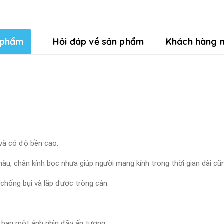
 phẩm
Hỏi đáp về sản phẩm
Khách hàng n
 và có độ bền cao.
màu, chân kính bọc nhựa giúp người mang kính trong thời gian dài cũ
 chống bụi và lắp được tròng cận.
ho bạn một ánh nhìn đầy ấn tượng