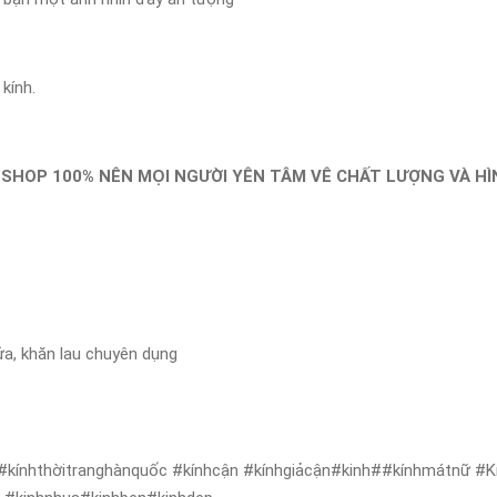
kính.
 SHOP 100% NÊN MỌI NGƯỜI YÊN TÂM VÊ CHẤT LƯỢNG VÀ H
ửa, khăn lau chuyên dụng
#kínhthờitranghànquốc #kínhcận #kínhgiảcận#kinh##kínhmátnữ #Kí