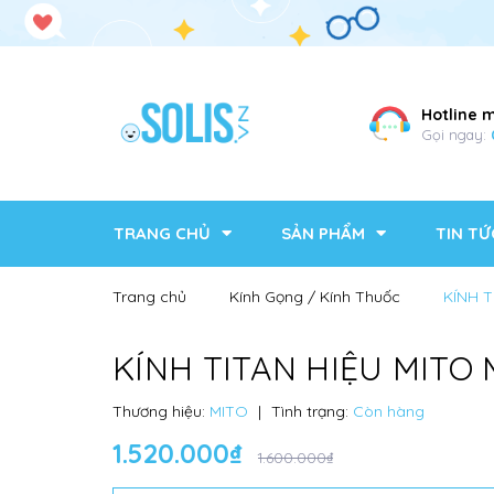
Hotline 
Gọi ngay:
TRANG CHỦ
SẢN PHẨM
TIN TỨ
Trang chủ
Kính Gọng / Kính Thuốc
KÍNH T
KÍNH TITAN HIỆU MITO
Thương hiệu:
MITO
|
Tình trạng:
Còn hàng
1.520.000₫
1.600.000₫