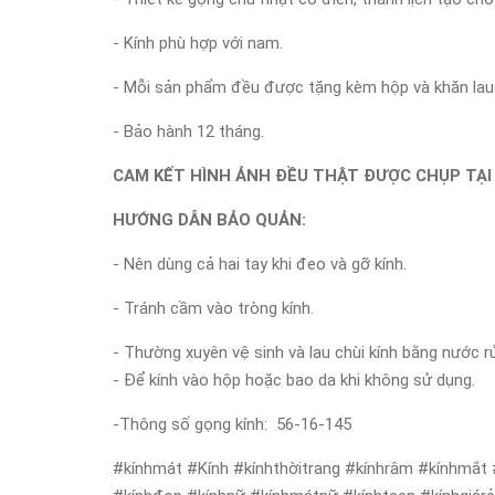
- Kính phù hợp với nam.
- Mỗi sản phẩm đều được tặng kèm hộp và khăn lau 
- Bảo hành 12 tháng.
CAM KẾT HÌNH ẢNH ĐỀU THẬT ĐƯỢC CHỤP TẠI
HƯỚNG DẪN BẢO QUẢN:
- Nên dùng cả hai tay khi đeo và gỡ kính.
- Tránh cầm vào tròng kính.
- Thường xuyên vệ sinh và lau chùi kính bằng nước r
- Để kính vào hộp hoặc bao da khi không sử dụng.
-Thông số gọng kính:
56-16-145
#kínhmát #Kính #kínhthờitrang #kínhrâm #kínhmắt 