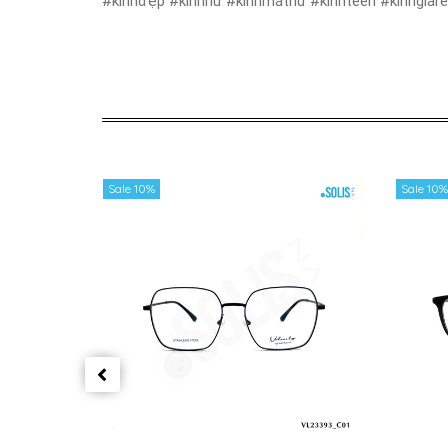
#kínhđẹp #kínhnữ #kínhmátnữ #kínhteen #kínhgiár
Sale 10%
Sale 10%