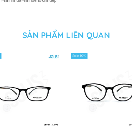
ẻ #kinhnhua#kinhben#kinhdep
SẢN PHẨM LIÊN QUAN
Sale 10%