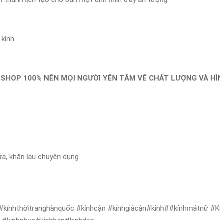
kính.
 SHOP 100% NÊN MỌI NGƯỜI YÊN TÂM VÊ CHẤT LƯỢNG VÀ H
ửa, khăn lau chuyên dụng
#kínhthờitranghànquốc #kínhcận #kínhgiảcận#kinh##kínhmátnữ #Kí