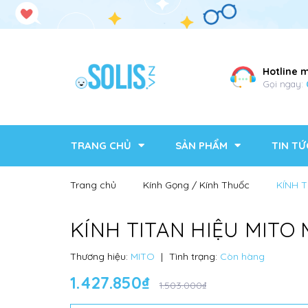
Hotline 
Gọi ngay:
TRANG CHỦ
SẢN PHẨM
TIN TỨ
Trang chủ
Kính Gọng / Kính Thuốc
KÍNH T
KÍNH TITAN HIỆU MITO
Thương hiệu:
MITO
|
Tình trạng:
Còn hàng
1.427.850₫
1.503.000₫