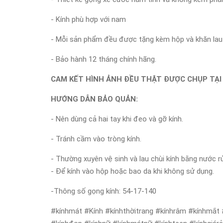
- Kính phù hợp với nam
- Mỗi sản phẩm đều được tặng kèm hộp và khăn lau 
- Bảo hành 12 tháng chính hãng.
CAM KẾT HÌNH ẢNH ĐỀU THẬT ĐƯỢC CHỤP TẠI
HƯỚNG DẪN BẢO QUẢN:
- Nên dùng cả hai tay khi đeo và gỡ kính.
- Tránh cầm vào tròng kính.
- Thường xuyên vệ sinh và lau chùi kính bằng nước r
- Để kính vào hộp hoặc bao da khi không sử dụng.
-Thông số gọng kính: 54-17-140
#kínhmát #Kính #kínhthờitrang #kínhrâm #kínhmắt 