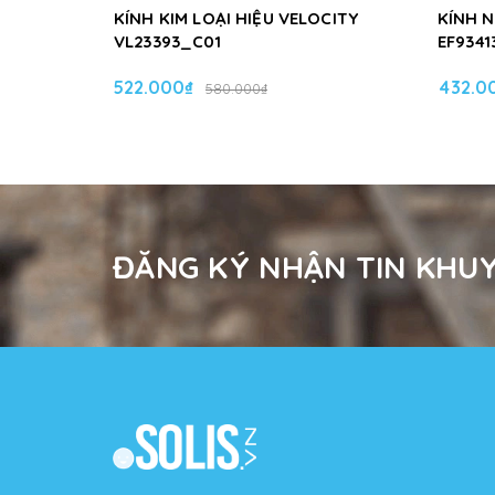
KÍNH KIM LOẠI HIỆU VELOCITY
KÍNH 
VL23393_C01
EF9341
522.000₫
432.0
580.000₫
ĐĂNG KÝ NHẬN TIN KHUY