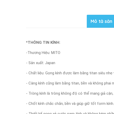
Mô tả sản
*THÔNG TIN KÍNH:
-Thương Hiệu: MITO
- Sản xuất: Japan
- Chất liệu: Gọng kính được làm bằng titan siêu nhẹ
- Càng kính cũng làm bằng titan, bền và không phai m
- Tròng kính là tròng không độ có thể mang giả cận,
- Chốt kính chắc chắn, bền và giúp giữ tốt form kính.
- Thiết kế gọng xẻ cước nam tính và không kém phầ