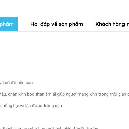
 phẩm
Hỏi đáp về sản phẩm
Khách hàng n
 và có độ bền cao.
àu, chân kính bọc titan êm ái giúp người mang kính trong thời gian 
 chống bụi và lắp được tròng cận.
n thanh lịch tạo cho bạn một ánh nhìn đầy ấn tượng