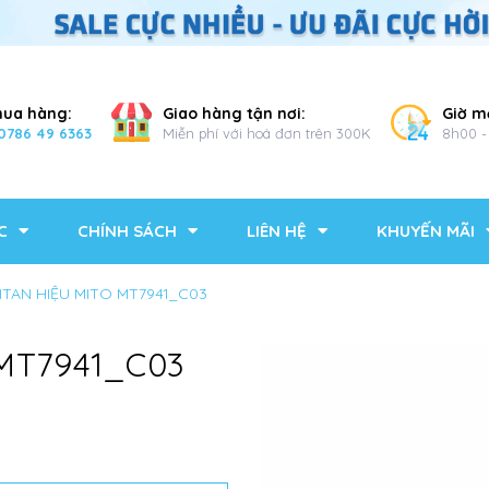
mua hàng:
Giao hàng tận nơi:
Giờ m
0786 49 6363
Miễn phí với hoá đơn trên 300K
8h00 -
C
CHÍNH SÁCH
LIÊN HỆ
KHUYẾN MÃI
ITAN HIỆU MITO MT7941_C03
 MT7941_C03