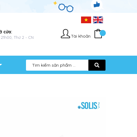
ở cửa:
Tài khoản
 21h00, Thứ 2 - CN