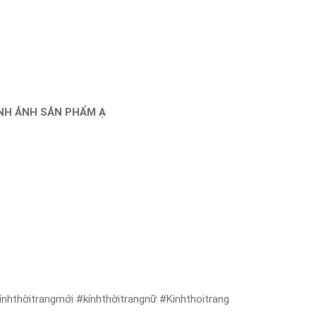
ÌNH ẢNH SẢN PHẨM Ạ
nhthờitrangmới #kínhthờitrangnữ #Kinhthoitrang