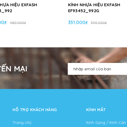
NHỰA HIỆU EXFASH
KÍNH NHỰA HIỆU EXFASH
3_992
EF93452_992G
00₫
351.000₫
480.000₫
390.000₫
ẾN MẠI
HỖ TRỢ KHÁCH HÀNG
KÍNH MẮT
Trang chủ
Kính Gọng / Kính Cận