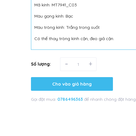
Mã kính: MT7941_C03
Màu gọng kính: Bạc
Màu tròng kính: Trắng trong suốt
Có thể thay tròng kính cận, đeo giả cận.
-
+
Số lượng:
Cho vào giỏ hàng
Gọi đặt mua:
0786496363
để nhanh chóng đặt hàng