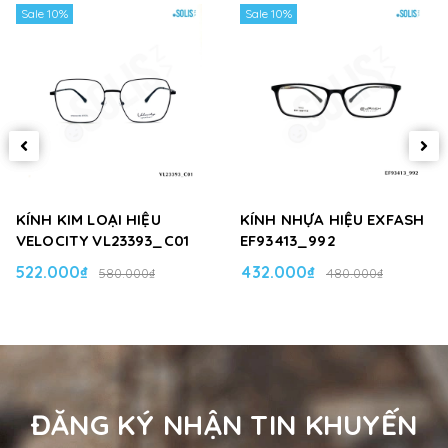
Sale 10%
Sale 10%
KÍNH KIM LOẠI HIỆU
KÍNH NHỰA HIỆU EXFASH
VELOCITY VL23393_C01
EF93413_992
522.000₫
432.000₫
580.000₫
480.000₫
ĐĂNG KÝ NHẬN TIN KHUYẾN