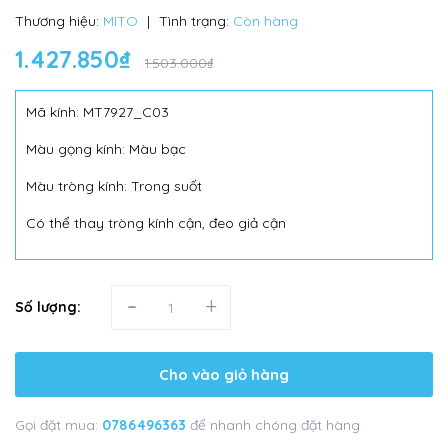
Thương hiệu:
MITO
|
Tình trạng:
Còn hàng
1.427.850₫
1.503.000₫
Mã kính: MT7927_C03
Màu gọng kính: Màu bạc
Màu tròng kính: Trong suốt
Có thể thay tròng kính cận, đeo giả cận
-
+
Số lượng:
Cho vào giỏ hàng
Gọi đặt mua:
0786496363
để nhanh chóng đặt hàng