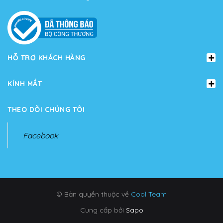
HỖ TRỢ KHÁCH HÀNG
KÍNH MẮT
THEO DÕI CHÚNG TÔI
Facebook
© Bản quyền thuộc về
Cool Team
Cung cấp bởi
Sapo