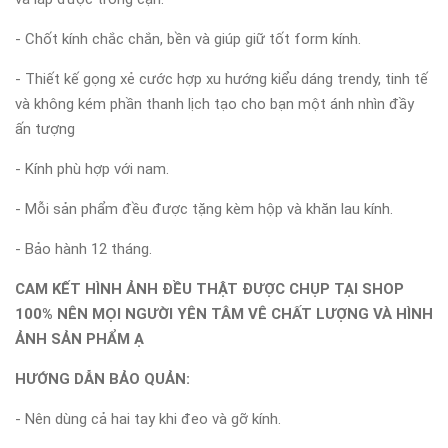
- Chốt kính chắc chắn, bền và giúp giữ tốt form kính.
- Thiết kế gọng xẻ cước hợp xu hướng kiểu dáng trendy, tinh tế
và không kém phần thanh lịch tạo cho bạn một ánh nhìn đầy
ấn tượng
- Kính phù hợp với nam.
- Mỗi sản phẩm đều được tặng kèm hộp và khăn lau kính.
- Bảo hành 12 tháng.
CAM KẾT HÌNH ẢNH ĐỀU THẬT ĐƯỢC CHỤP TẠI SHOP
100% NÊN MỌI NGƯỜI YÊN TÂM VÊ CHẤT LƯỢNG VÀ HÌNH
ẢNH SẢN PHẨM Ạ
HƯỚNG DẪN BẢO QUẢN:
- Nên dùng cả hai tay khi đeo và gỡ kính.