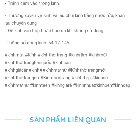
- Tránh cầm vào tròng kính.
- Thường xuyên vệ sinh và lau chùi kính bằng nước rửa, khăn
lau chuyên dụng
- Để kính vào hộp hoặc bao da khi không sử dụng.
-Thông số gọng kính:
54-17-145
#kínhmát #Kính #kínhthờitrang #kínhrâm #kínhmắt
#kínhthờitranghànquốc #kínhcận
#kínhgiảcận#kinh##kínhmátnữ #Kínhthờitrangmới
#kínhthờitrangnữ #Kinhthoitrang #kínhđẹp #kínhnữ
#kínhmátnữ #kínhteen #kínhgiárẻ #kinhnhua#kinhben#kinhdep
SẢN PHẨM LIÊN QUAN