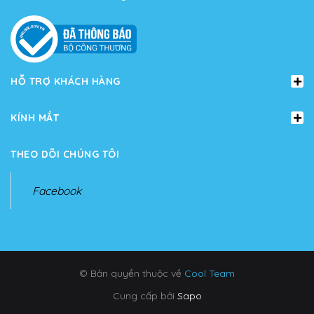
HỖ TRỢ KHÁCH HÀNG
KÍNH MẮT
THEO DÕI CHÚNG TÔI
Facebook
© Bản quyền thuộc về
Cool Team
Cung cấp bởi
Sapo