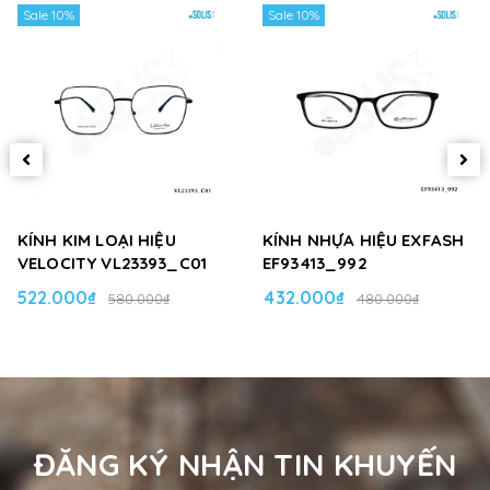
Sale 10%
Sale 10%
KÍNH KIM LOẠI HIỆU
KÍNH NHỰA HIỆU EXFASH
VELOCITY VL23393_C01
EF93413_992
522.000₫
432.000₫
580.000₫
480.000₫
ĐĂNG KÝ NHẬN TIN KHUYẾN