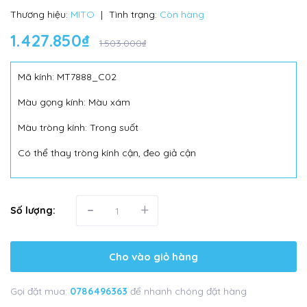
Thương hiệu:
MITO
|
Tình trạng:
Còn hàng
1.427.850₫
1.503.000₫
Mã kính: MT7888_C02
Màu gọng kính: Màu xám
Màu tròng kính: Trong suốt
Có thể thay tròng kính cận, đeo giả cận
-
+
Số lượng:
Cho vào giỏ hàng
Gọi đặt mua:
0786496363
để nhanh chóng đặt hàng