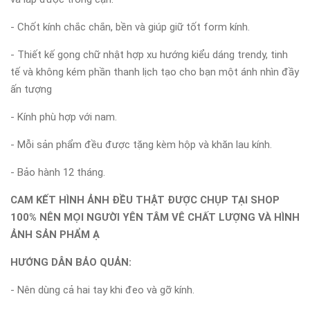
- Chốt kính chắc chắn, bền và giúp giữ tốt form kính.
- Thiết kế gọng chữ nhật hợp xu hướng kiểu dáng trendy, tinh
tế và không kém phần thanh lịch tạo cho bạn một ánh nhìn đầy
ấn tượng
- Kính phù hợp với nam.
- Mỗi sản phẩm đều được tặng kèm hộp và khăn lau kính.
- Bảo hành 12 tháng.
CAM KẾT HÌNH ẢNH ĐỀU THẬT ĐƯỢC CHỤP TẠI SHOP
100% NÊN MỌI NGƯỜI YÊN TÂM VÊ CHẤT LƯỢNG VÀ HÌNH
ẢNH SẢN PHẨM Ạ
HƯỚNG DẪN BẢO QUẢN:
- Nên dùng cả hai tay khi đeo và gỡ kính.