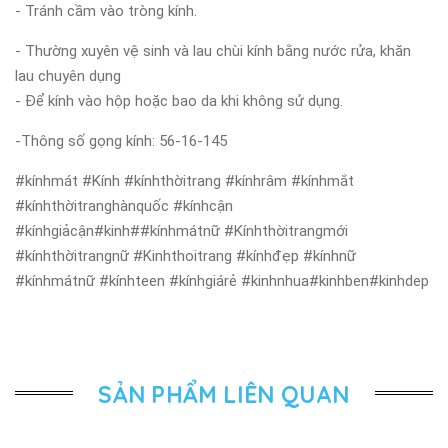
- Tránh cầm vào tròng kính.
- Thường xuyên vệ sinh và lau chùi kính bằng nước rửa, khăn
lau chuyên dụng
- Để kính vào hộp hoặc bao da khi không sử dụng.
-Thông số gọng kính: 56-16-145
#kínhmát #Kính #kínhthờitrang #kínhrâm #kínhmắt
#kínhthờitranghànquốc #kínhcận
#kínhgiảcận#kinh##kínhmátnữ #Kínhthờitrangmới
#kínhthờitrangnữ #Kinhthoitrang #kínhđẹp #kínhnữ
#kínhmátnữ #kínhteen #kínhgiárẻ #kinhnhua#kinhben#kinhdep
SẢN PHẨM LIÊN QUAN